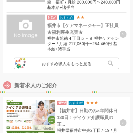
森 福町 / 月給 200,000円〜240,000円
基本給+諸手当
★★
NEW!
おすすめ!
福井市【ケアマネージャー】正社員
★福利厚生充実★
福井市乾徳４丁目５－８ 福井ケアセン
ター / 月給 217,060円〜254,460円 基
本給+諸手当
おすすめ求人をもっと見る
新着求人のご紹介
★★★
NEW!
おすすめ!
【福井市】日勤のみ×年間休日
130日！デイケア介護職員の
正...
福井県福井市中央2丁目7-19 / 月