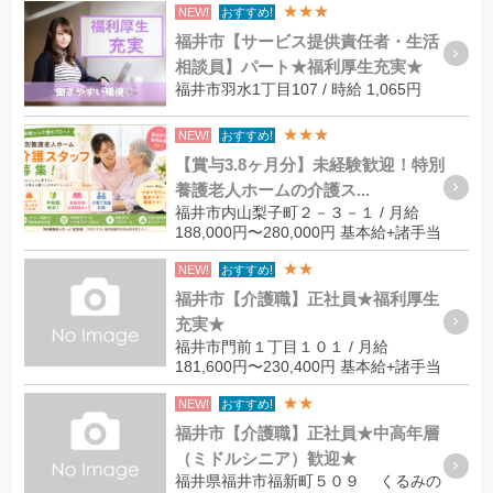
★★★
NEW!
おすすめ!
福井市【サービス提供責任者・生活
相談員】パート★福利厚生充実★
福井市羽水1丁目107 / 時給 1,065円
★★★
NEW!
おすすめ!
【賞与3.8ヶ月分】未経験歓迎！特別
養護老人ホームの介護ス...
福井市内山梨子町２－３－１ / 月給
188,000円〜280,000円 基本給+諸手当
★★
NEW!
おすすめ!
福井市【介護職】正社員★福利厚生
充実★
福井市門前１丁目１０１ / 月給
181,600円〜230,400円 基本給+諸手当
★★
NEW!
おすすめ!
福井市【介護職】正社員★中高年層
（ミドルシニア）歓迎★
福井県福井市福新町５０９ くるみの