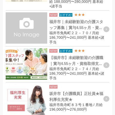
給 188,000円〜280,000円 基本給
+諸手当
★★★
NEW!
おすすめ!
福井市｜未経験歓迎の介護スタ
ッフ募集｜賞与4.55ヶ月・資...
福井市免鳥町２２－７０ / 月給
186,700円〜241,000円 基本給+諸
手当
★★★
NEW!
おすすめ!
【福井市】未経験歓迎の介護職
｜賞与4.55ヶ月・資格取得支...
福井市免鳥町２２－７４ / 月給
186,700円〜241,000円 基本給+諸
手当
NEW!
坂井市【介護職員】正社員★福
利厚生充実★
福井市島寺町８３号１番地 / 月給
196,000円〜276,000円