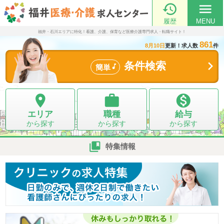

menu
履歴
MENU
福井・石川エリアに特化！看護、介護、保育など医療介護専門求人・転職サイト！
861
8月10日
更新！求人数
件

条件検索

簡単



エリア
職種
給与
から探す
から探す
から探す

特集情報