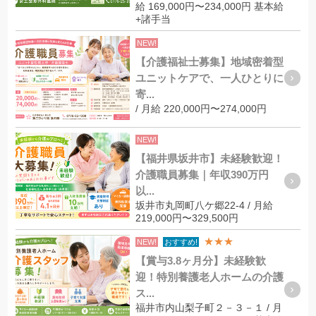
給 169,000円〜234,000円 基本給
+諸手当
NEW!
【介護福祉士募集】地域密着型
ユニットケアで、一人ひとりに
寄...
/ 月給 220,000円〜274,000円
NEW!
【福井県坂井市】未経験歓迎！
介護職員募集｜年収390万円
以...
坂井市丸岡町八ケ郷22-4 / 月給
219,000円〜329,500円
★★★
NEW!
おすすめ!
【賞与3.8ヶ月分】未経験歓
迎！特別養護老人ホームの介護
ス...
福井市内山梨子町２－３－１ / 月