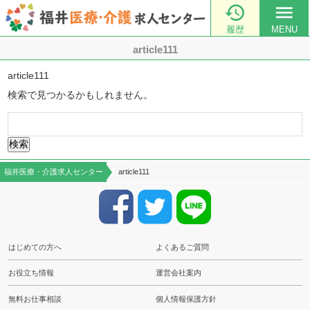

menu
履歴
MENU
article111
article111
検索で見つかるかもしれません。
検
索:
福井医療・介護求人センター
article111
はじめての方へ
よくあるご質問
お役立ち情報
運営会社案内
無料お仕事相談
個人情報保護方針