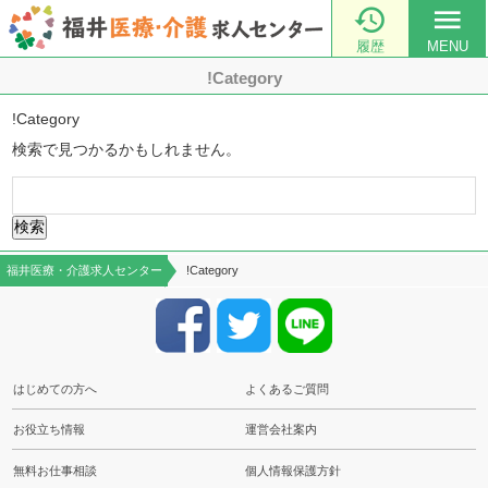

menu
履歴
MENU
!Category
!Category
検索で見つかるかもしれません。
検
索:
福井医療・介護求人センター
!Category
はじめての方へ
よくあるご質問
お役立ち情報
運営会社案内
無料お仕事相談
個人情報保護方針