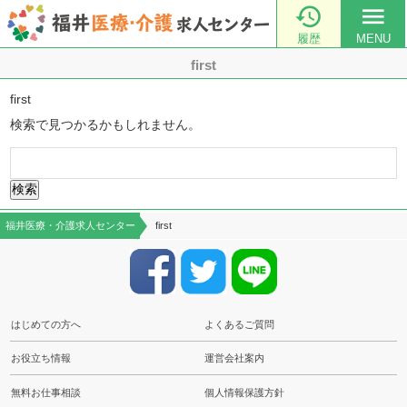

menu
履歴
MENU
first
first
検索で見つかるかもしれません。
検
索:
福井医療・介護求人センター
first
はじめての方へ
よくあるご質問
お役立ち情報
運営会社案内
無料お仕事相談
個人情報保護方針