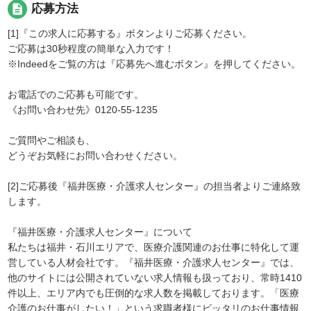
description
応募方法
[1]『この求人に応募する』ボタンよりご応募ください。
ご応募は30秒程度の簡単な入力です！
※Indeedをご覧の方は『応募先へ進むボタン』を押してください。
お電話でのご応募も可能です。
《お問い合わせ先》0120-55-1235
ご質問やご相談も、
どうぞお気軽にお問い合わせください。
[2]ご応募後『福井医療・介護求人センター』の担当者よりご連絡致
します。
『福井医療・介護求人センター』について
私たちは福井・石川エリアで、医療介護関連のお仕事に特化して運
営している人材会社です。『福井医療・介護求人センター』では、
他のサイトには公開されていない求人情報も扱っており、常時1410
件以上、エリア内でも圧倒的な求人数を掲載しております。「医療
介護のお仕事がしたい！」という求職者様にピッタリのお仕事情報