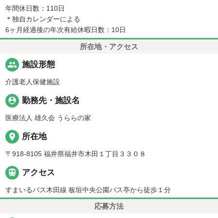
年間休日数：110日
＊独自カレンダーによる
6ヶ月経過後の年次有給休暇日数：10日
所在地・アクセス
people
施設形態
介護老人保健施設
person_pin
勤務先・施設名
医療法人 雄久会 うららの家
place
所在地
〒918-8105 福井県福井市木田１丁目３３０８

アクセス
すまいるバス木田線 板垣中央公園バス亭から徒歩１分
応募方法