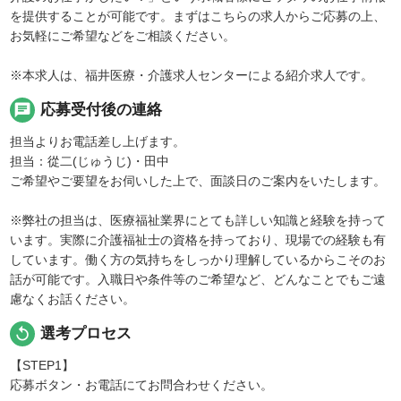
を提供することが可能です。まずはこちらの求人からご応募の上、
お気軽にご希望などをご相談ください。
※本求人は、福井医療・介護求人センターによる紹介求人です。
chat
応募受付後の連絡
担当よりお電話差し上げます。
担当：從二(じゅうじ)・田中
ご希望やご要望をお伺いした上で、面談日のご案内をいたします。
※弊社の担当は、医療福祉業界にとても詳しい知識と経験を持って
います。実際に介護福祉士の資格を持っており、現場での経験も有
しています。働く方の気持ちをしっかり理解しているからこそのお
話が可能です。入職日や条件等のご希望など、どんなことでもご遠
慮なくお話ください。
replay
選考プロセス
【STEP1】
応募ボタン・お電話にてお問合わせください。