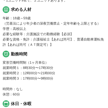
＊1ユニット9名で、２ユニットあります。
portrait
求める人材
年齢：18歳～59歳
（労基法により年少者の深夜労働禁止・定年年齢を上限とする）
学歴：高校以上
必要な経験等：介護施設での勤務経験【必須】
必要な資格・免許：介護福祉士【あれば尚可】、普通自動車運転免
許【あれば尚可（ＡＴ限定可）】

勤務時間
変形労働時間制（1ヶ月単位）
就業時間１：8時30分〜17時30分
就業時間２：12時00分〜21時00分
就業時間３：17時00分〜9時00分
時間外：なし
休憩：60分
calendar_today
休日・休暇