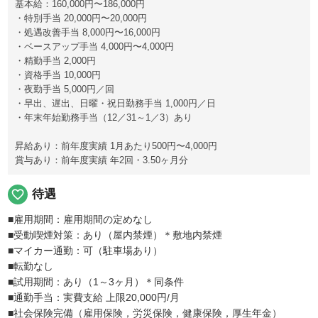
基本給：160,000円〜186,000円
・特別手当 20,000円〜20,000円
・処遇改善手当 8,000円〜16,000円
・ベースアップ手当 4,000円〜4,000円
・精勤手当 2,000円
・資格手当 10,000円
・夜勤手当 5,000円／回
・早出、遅出、日曜・祝日勤務手当 1,000円／日
・年末年始勤務手当（12／31～1／3）あり
昇給あり：前年度実績 1月あたり500円〜4,000円
賞与あり：前年度実績 年2回・3.50ヶ月分
favorite_border
待遇
■雇用期間：雇用期間の定めなし
■受動喫煙対策：あり（屋内禁煙）＊敷地内禁煙
■マイカー通勤：可（駐車場あり）
■転勤なし
■試用期間：あり（1～3ヶ月）＊同条件
■通勤手当：実費支給 上限20,000円/月
■社会保険完備（雇用保険，労災保険，健康保険，厚生年金）