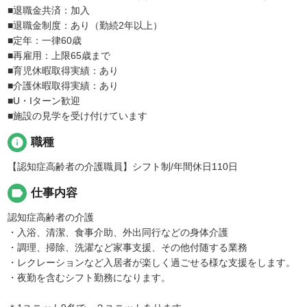
■退職金共済：加入
■退職金制度：あり（勤続2年以上）
■定年：一律60歳
■再雇用：上限65歳まで
■育児休暇取得実績：あり
■介護休暇取得実績：あり
■U・Iターン歓迎
■施設の見学を受け付けています
info
職種
【認知症高齢者の介護職員】シフト制/年間休日110日
label
仕事内容
認知症高齢者の介護
・入浴、清潔、食事介助、外出同行などの身体介護
・調理、掃除、洗濯など家事支援、その他付随する業務
・レクレーションなど入居者が楽しく過ごせる様な支援をします。
・夜勤を含むシフト勤務になります。