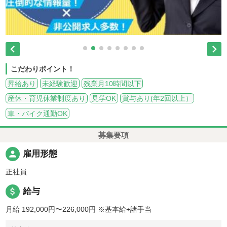


こだわりポイント！
昇給あり
未経験歓迎
残業月10時間以下
産休・育児休業制度あり
見学OK
賞与あり(年2回以上）
車・バイク通勤OK
募集要項
person
雇用形態
正社員
attach_money
給与
月給 192,000円〜226,000円
※基本給+諸手当