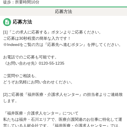
徒歩：所要時間10分
応募方法
description
応募方法
[1]『この求人に応募する』ボタンよりご応募ください。
ご応募は30秒程度の簡単な入力です！
※Indeedをご覧の方は『応募先へ進むボタン』を押してください。
お電話でのご応募も可能です。
《お問い合わせ先》0120-55-1235
ご質問やご相談も、
どうぞお気軽にお問い合わせください。
[2]ご応募後『福井医療・介護求人センター』の担当者よりご連絡致
します。
『福井医療・介護求人センター』について
私たちは福井・石川エリアで、医療介護関連のお仕事に特化して運
営している人材会社です。『福井医療・介護求人センター』では、