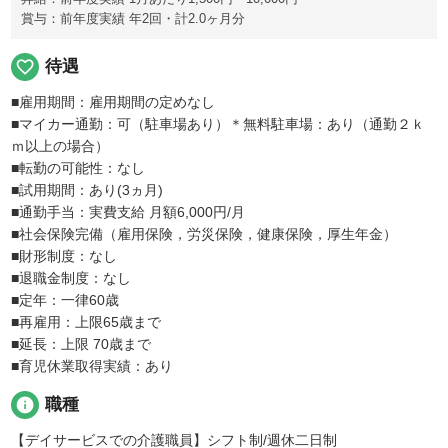
賞与：前年度実績 年2回・計2.0ヶ月分
favorite_border
待遇
■雇用期間：雇用期間の定めなし
■マイカー通勤：可（駐車場あり）＊無料駐車場：あり（通勤２ｋ
ｍ以上の場合）
■転勤の可能性：なし
■試用期間：あり(3ヵ月)
■通勤手当：実費支給 月額6,000円/月
■社会保険完備（雇用保険，労災保険，健康保険，厚生年金）
■財形制度：なし
■退職金制度：なし
■定年：一律60歳
■再雇用：上限65歳まで
■延長：上限 70歳まで
■育児休業取得実績：あり
info
職種
【デイサービスでの介護職員】シフト制/週休二日制