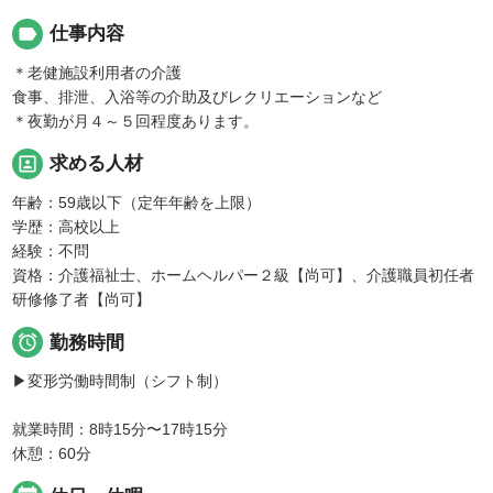
label
仕事内容
＊老健施設利用者の介護
食事、排泄、入浴等の介助及びレクリエーションなど
＊夜勤が月４～５回程度あります。
portrait
求める人材
年齢：59歳以下（定年年齢を上限）
学歴：高校以上
経験：不問
資格：介護福祉士、ホームヘルパー２級【尚可】、介護職員初任者
研修修了者【尚可】

勤務時間
▶変形労働時間制（シフト制）
就業時間：8時15分〜17時15分
休憩：60分