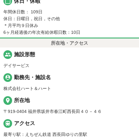
calendar_today
休日・休暇
年間休日数： 109日
休日：日曜日，祝日，その他
＊月平均９日休み
6ヶ月経過後の年次有給休暇日数：10日
所在地・アクセス
people
施設形態
デイサービス
person_pin
勤務先・施設名
株式会社ハート＆ハート
place
所在地
〒919-0404 福井県坂井市春江町西長田４０－４６

アクセス
最寄り駅：えちぜん鉄道 西長田ゆりの里駅