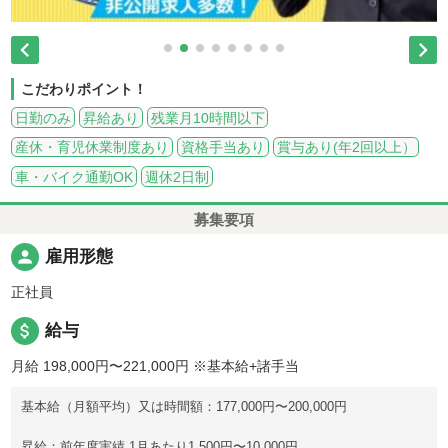


こだわりポイント！
日勤のみ
昇給あり
残業月10時間以下
産休・育児休業制度あり
資格手当あり
賞与あり(年2回以上）
車・バイク通勤OK
週休2日制
募集要項
person
雇用形態
正社員
attach_money
給与
月給 198,000円〜221,000円
※基本給+諸手当
基本給（月額平均）又は時間額：177,000円〜200,000円
昇給：前年度実績 1月あたり1,500円〜10,000円