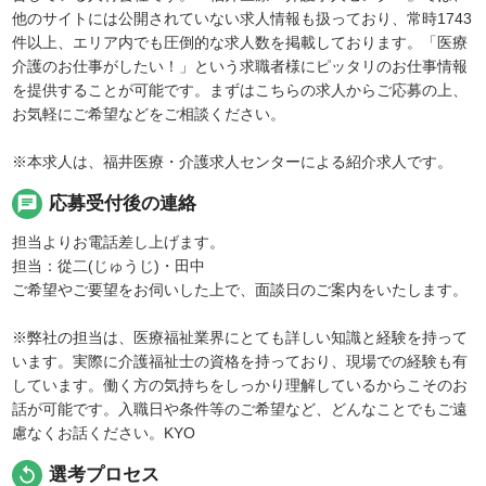
他のサイトには公開されていない求人情報も扱っており、常時1743
件以上、エリア内でも圧倒的な求人数を掲載しております。「医療
介護のお仕事がしたい！」という求職者様にピッタリのお仕事情報
を提供することが可能です。まずはこちらの求人からご応募の上、
お気軽にご希望などをご相談ください。
※本求人は、福井医療・介護求人センターによる紹介求人です。
chat
応募受付後の連絡
担当よりお電話差し上げます。
担当：從二(じゅうじ)・田中
ご希望やご要望をお伺いした上で、面談日のご案内をいたします。
※弊社の担当は、医療福祉業界にとても詳しい知識と経験を持って
います。実際に介護福祉士の資格を持っており、現場での経験も有
しています。働く方の気持ちをしっかり理解しているからこそのお
話が可能です。入職日や条件等のご希望など、どんなことでもご遠
慮なくお話ください。KYO
replay
選考プロセス