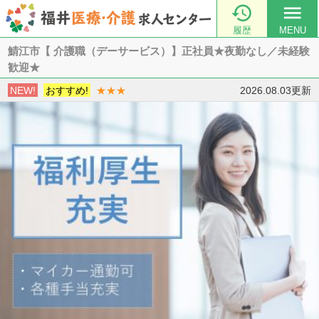

menu
履歴
MENU
鯖江市【 介護職（デーサービス）】正社員★夜勤なし／未経験
歓迎★
NEW!
おすすめ!
★★★
2026.08.03更新