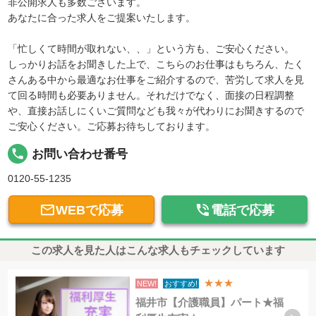
非公開求人も多数ございます。
あなたに合った求人をご提案いたします。
「忙しくて時間が取れない、、」という方も、ご安心ください。
しっかりお話をお聞きした上で、こちらのお仕事はもちろん、たく
さんある中から最適なお仕事をご紹介するので、苦労して求人を見
て回る時間も必要ありません。それだけでなく、面接の日程調整
や、直接お話しにくいご質問なども我々が代わりにお聞きするので
ご安心ください。ご応募お待ちしております。
local_phone
お問い合わせ番号
0120-55-1235


WEBで応募
電話で応募
この求人を見た人はこんな求人もチェックしています
★★★
NEW!
おすすめ!
福井市【介護職員】パート★福