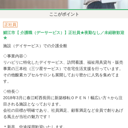
ここがポイント
正社員
鯖江市【 介護職（デーサービス）】正社員★夜勤なし／未経験歓迎
★
施設（デイサービス）での介護全般
◇事業内容◇
リハビリに特化したデイサービス、訪問看護、福祉用具貸与・販売
事業の三本柱（三ツ星サービス）で在宅生活支援を行っています。
その他酸素カプセルサロンも展開しており密かに人気を集めてま
す。
◇特長◇
2018年3月に春江町西長田に新築移転ＯＰＥＮ！幅広い方々から注
目される施設となっております。
会社の目標が明確であり、社員満足、顧客満足など全員で創りあげ
る風土が当社の魅力です！
＊新卒、中途採用歓迎いたします。