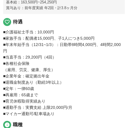
基本給：163,500円~254,250円
賞与あり：前年度実績 年2回・計3.8ヶ月分
favorite_border
待遇
■介護福祉士手当：10,000円
■家族手当：配偶者15,000円、子1人につき5,000円
■年末年始手当（12/31~1/3）：日勤帯8時間4,000円、4時間2,000
円
■当直手当：29,200円（4回）
■各種社会保険
（雇用、労災、健康、厚生）
■企業年金：確定拠出年金
■退職金制度あり（勤続3年以上）
■定年：一律60歳
■再雇用：65歳まで
■育児休暇取得実績あり
■通勤手当：実費支給 上限20,000円/月
■マイカー通勤可/駐車場あり
info
職種