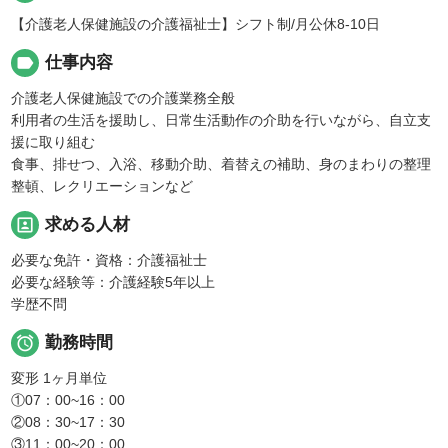
【介護老人保健施設の介護福祉士】シフト制/月公休8-10日
label
仕事内容
介護老人保健施設での介護業務全般
利用者の生活を援助し、日常生活動作の介助を行いながら、自立支
援に取り組む
食事、排せつ、入浴、移動介助、着替えの補助、身のまわりの整理
整頓、レクリエーションなど
portrait
求める人材
必要な免許・資格：介護福祉士
必要な経験等：介護経験5年以上
学歴不問

勤務時間
変形 1ヶ月単位
①07：00~16：00
②08：30~17：30
③11：00~20：00