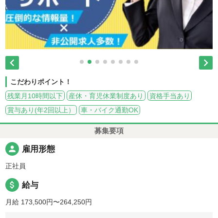


こだわりポイント！
残業月10時間以下
産休・育児休業制度あり
資格手当あり
賞与あり(年2回以上）
車・バイク通勤OK
募集要項
person
雇用形態
正社員
attach_money
給与
月給 173,500円〜264,250円