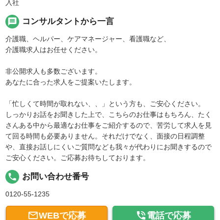
入社
message
コンサルタントから一言
介護職、ヘルパー、ケアマネージャー、看護職など、
介護職求人はお任せください。
非公開求人も多数ございます。
あなたに合った求人をご提案いたします。
「忙しくて時間が取れない、、」という方も、ご安心ください。
しっかりお話をお聞きした上で、こちらのお仕事はもちろん、たく
さんある中から最適なお仕事をご紹介するので、苦労して求人を見
て回る時間も必要ありません。それだけでなく、面接の日程調整
や、直接お話しにくいご質問なども我々が代わりにお聞きするので
ご安心ください。ご応募お待ちしております。
local_phone
お問い合わせ番号
0120-55-1235


WEBで応募
電話で応募