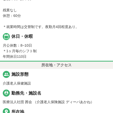
残業なし
休憩：60分
＊就業時間は交替制です。夜勤月4回程度あり。
calendar_today
休日・休暇
月公休数：8~10日
＊1ヶ月毎のシフト制
年間休日110日
所在地・アクセス
people
施設形態
介護老人保健施設
person_pin
勤務先・施設名
医療法人社団 茜会 （介護老人保険施設 ディーパあかね）
place
所在地