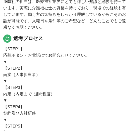
※弊社の担当は、医療福祉業界にとても詳しい知識と経験を持って
います。実際に介護福祉士の資格を持っており、現場での経験も有
しています。働く方の気持ちをしっかり理解しているからこそのお
話が可能です。入職日や条件等のご希望など、どんなことでもご遠
慮なくお話ください。
replay
選考プロセス
【STEP1】
応募ボタン・お電話にてお問合わせください。
▼
【STEP2】
面接（人事担当者）
▼
【STEP3】
内定（内定まで1週間程度）
▼
【STEP4】
契約及び入社研修
▼
【STEP5】