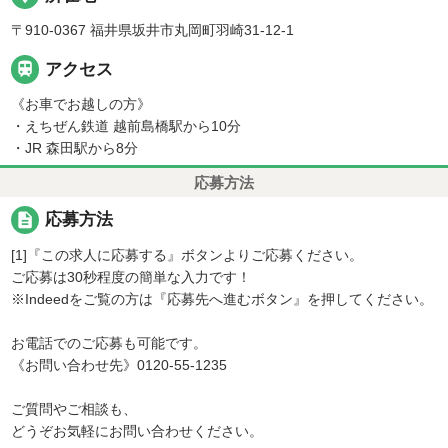
〒910-0367 福井県坂井市丸岡町羽崎31-12-1

アクセス
《お車でお越しの方》
・えちぜん鉄道 越前島橋駅から10分
・JR 森田駅から8分
応募方法
description
応募方法
[1]『この求人に応募する』ボタンよりご応募ください。
ご応募は30秒程度の簡単な入力です！
※Indeedをご覧の方は『応募先へ進むボタン』を押してください。
お電話でのご応募も可能です。
《お問い合わせ先》0120-55-1235
ご質問やご相談も、
どうぞお気軽にお問い合わせください。