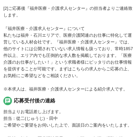
[2]ご応募後『福井医療・介護求人センター』の担当者よりご連絡致
します。
『福井医療・介護求人センター』について
私たちは福井・石川エリアで、医療介護関連のお仕事に特化して運
営している人材会社です。『福井医療・介護求人センター』では、
他のサイトには公開されていない求人情報も扱っており、常時1857
件以上、エリア内でも圧倒的な求人数を掲載しております。「医療
介護のお仕事がしたい！」という求職者様にピッタリのお仕事情報
を提供することが可能です。まずはこちらの求人からご応募の上、
お気軽にご希望などをご相談ください。
※本求人は、福井医療・介護求人センターによる紹介求人です。
chat
応募受付後の連絡
担当よりお電話差し上げます。
担当：從二(じゅうじ)・田中
ご希望やご要望をお伺いした上で、面談日のご案内をいたします。