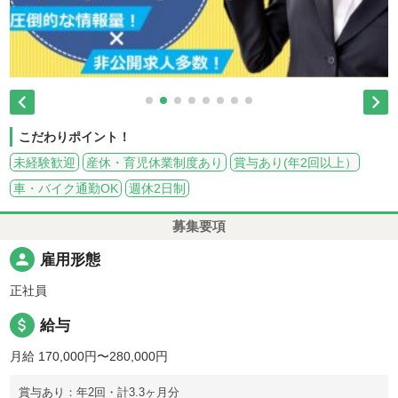


こだわりポイント！
未経験歓迎
産休・育児休業制度あり
賞与あり(年2回以上）
車・バイク通勤OK
週休2日制
募集要項
person
雇用形態
正社員
attach_money
給与
月給 170,000円〜280,000円
賞与あり：年2回・計3.3ヶ月分