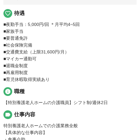
favorite_border
待遇
■夜勤手当：5,000円/回 ＊月平均4~5回
■家族手当
■要普通免許
■社会保険完備
■交通費支給（上限31,600円/月）
■マイカー通勤可
■退職金制度
■再雇用制度
■育児休暇取得実績あり
info
職種
【特別養護老人ホームの介護職員】シフト制/週休2日
label
仕事内容
特別養護老人ホームでの介護業務全般
【具体的な仕事内容】
・食事介助