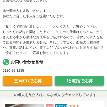
介護職求人はお任せください。
非公開求人も多数ございます。
あなたに合った求人をご提案いたします。
「忙しくて時間が取れない、、」という方も、ご安心ください。
しっかりお話をお聞きした上で、こちらのお仕事はもちろん、たく
さんある中から最適なお仕事をご紹介するので、苦労して求人を見
て回る時間も必要ありません。それだけでなく、面接の日程調整
や、直接お話しにくいご質問なども我々が代わりにお聞きするので
ご安心ください。ご応募お待ちしております。
local_phone
お問い合わせ番号
0120-55-1235


WEBで応募
電話で応募
この求人を見た人はこんな求人もチェックしています
★★★
NEW!
おすすめ!