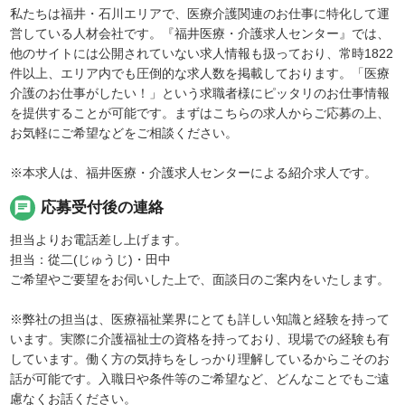
私たちは福井・石川エリアで、医療介護関連のお仕事に特化して運
営している人材会社です。『福井医療・介護求人センター』では、
他のサイトには公開されていない求人情報も扱っており、常時1822
件以上、エリア内でも圧倒的な求人数を掲載しております。「医療
介護のお仕事がしたい！」という求職者様にピッタリのお仕事情報
を提供することが可能です。まずはこちらの求人からご応募の上、
お気軽にご希望などをご相談ください。
※本求人は、福井医療・介護求人センターによる紹介求人です。
chat
応募受付後の連絡
担当よりお電話差し上げます。
担当：從二(じゅうじ)・田中
ご希望やご要望をお伺いした上で、面談日のご案内をいたします。
※弊社の担当は、医療福祉業界にとても詳しい知識と経験を持って
います。実際に介護福祉士の資格を持っており、現場での経験も有
しています。働く方の気持ちをしっかり理解しているからこそのお
話が可能です。入職日や条件等のご希望など、どんなことでもご遠
慮なくお話ください。