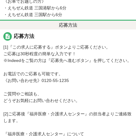
《お車でお越しの方》
・えちぜん鉄道 三国港駅から6分
・えちぜん鉄道 三国駅から6分
応募方法
description
応募方法
[1]『この求人に応募する』ボタンよりご応募ください。
ご応募は30秒程度の簡単な入力です！
※Indeedをご覧の方は『応募先へ進むボタン』を押してください。
お電話でのご応募も可能です。
《お問い合わせ先》0120-55-1235
ご質問やご相談も、
どうぞお気軽にお問い合わせください。
[2]ご応募後『福井医療・介護求人センター』の担当者よりご連絡致
します。
『福井医療・介護求人センター』について