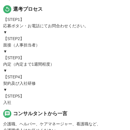
replay
選考プロセス
【STEP1】
応募ボタン・お電話にてお問合わせください。
▼
【STEP2】
面接（人事担当者）
▼
【STEP3】
内定（内定まで1週間程度）
▼
【STEP4】
契約及び入社研修
▼
【STEP5】
入社
message
コンサルタントから一言
介護職、ヘルパー、ケアマネージャー、看護職など、