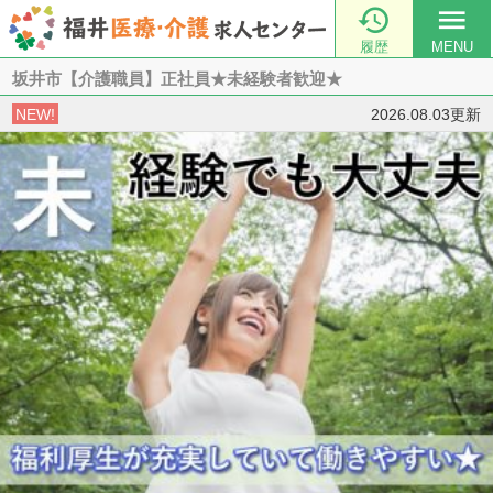

menu
履歴
MENU
坂井市【介護職員】正社員★未経験者歓迎★
NEW!
2026.08.03更新