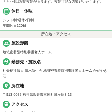
＊月4~5回程度夜勤があります。夜勤可能な方歓迎いたします。
calendar_today
休日・休暇
シフト制/週休2日制
年間休日120日
所在地・アクセス
people
施設形態
地域密着型特別養護老人ホーム
person_pin
勤務先・施設名
社会福祉法人 清水新生会 地域密着型特別養護老人ホーム かがやき
荘
place
所在地
〒913-0062 福井県坂井市三国町陣ヶ岡3-13

アクセス