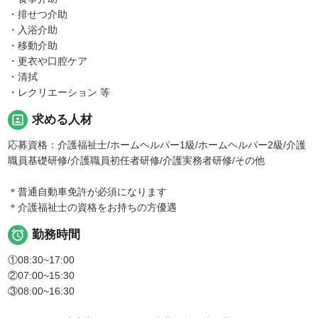
・排せつ介助
・入浴介助
・移動介助
・更衣や口腔ケア
・清拭
・レクリエーション 等
portrait
求める人材
応募資格：介護福祉士/ホームヘルパー1級/ホームヘルパー2級/介護
職員基礎研修/介護職員初任者研修/介護実務者研修/その他
＊普通自動車免許が必須になります
＊介護福祉士の資格をお持ちの方優遇

勤務時間
①08:30~17:00
②07:00~15:30
③08:00~16:30