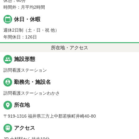
休憩：60分
時間外：月平均2時間
calendar_today
休日・休暇
週休2日制（土・日・祝 他）
年間休日：126日
所在地・アクセス
people
施設形態
訪問看護ステーション
person_pin
勤務先・施設名
訪問看護ステーションわかさ
place
所在地
〒919-1316 福井県三方上中郡若狭町井崎40-80

アクセス
JR 十村駅から徒歩10分