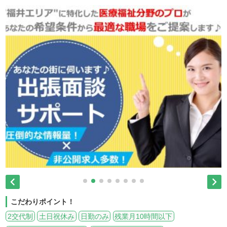


こだわりポイント！
2交代制
土日祝休み
日勤のみ
残業月10時間以下