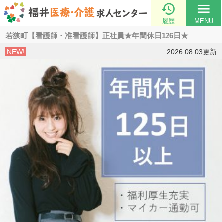

menu
履歴
MENU
若狭町【看護師・准看護師】正社員★年間休日126日★
NEW!
2026.08.03更新