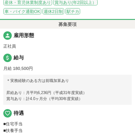
産休・育児休業制度あり
賞与あり(年2回以上）
車・バイク通勤OK
週休2日制
駅チカ
募集要項
person
雇用形態
正社員
attach_money
給与
月給 180,500円
＊実務経験のある方は前職加算あり
昇給あり：月平均6,236円（平成31年度実績）
賞与あり：計4.0ヶ月分（平均30年度実績）
favorite_border
待遇
■住宅手当
■扶養手当