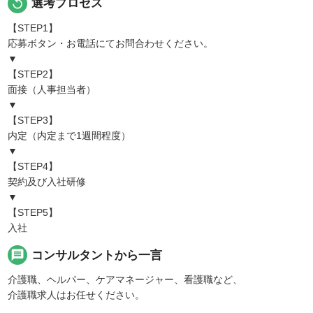
replay
選考プロセス
【STEP1】
応募ボタン・お電話にてお問合わせください。
▼
【STEP2】
面接（人事担当者）
▼
【STEP3】
内定（内定まで1週間程度）
▼
【STEP4】
契約及び入社研修
▼
【STEP5】
入社
message
コンサルタントから一言
介護職、ヘルパー、ケアマネージャー、看護職など、
介護職求人はお任せください。