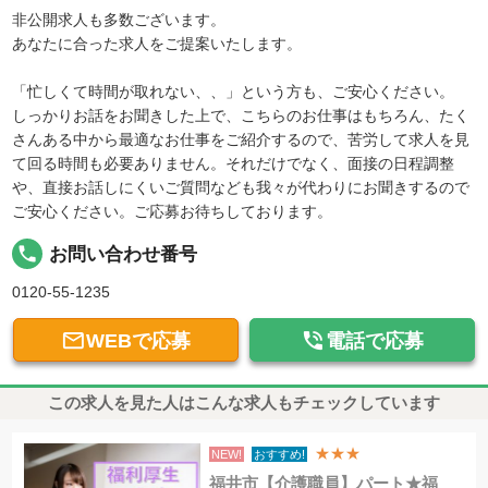
非公開求人も多数ございます。
あなたに合った求人をご提案いたします。
「忙しくて時間が取れない、、」という方も、ご安心ください。
しっかりお話をお聞きした上で、こちらのお仕事はもちろん、たく
さんある中から最適なお仕事をご紹介するので、苦労して求人を見
て回る時間も必要ありません。それだけでなく、面接の日程調整
や、直接お話しにくいご質問なども我々が代わりにお聞きするので
ご安心ください。ご応募お待ちしております。
local_phone
お問い合わせ番号
0120-55-1235


WEBで応募
電話で応募
この求人を見た人はこんな求人もチェックしています
★★★
NEW!
おすすめ!
福井市【介護職員】パート★福