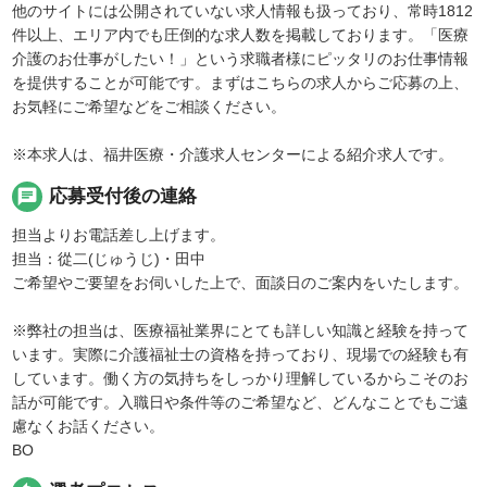
他のサイトには公開されていない求人情報も扱っており、常時1812
件以上、エリア内でも圧倒的な求人数を掲載しております。「医療
介護のお仕事がしたい！」という求職者様にピッタリのお仕事情報
を提供することが可能です。まずはこちらの求人からご応募の上、
お気軽にご希望などをご相談ください。
※本求人は、福井医療・介護求人センターによる紹介求人です。
chat
応募受付後の連絡
担当よりお電話差し上げます。
担当：從二(じゅうじ)・田中
ご希望やご要望をお伺いした上で、面談日のご案内をいたします。
※弊社の担当は、医療福祉業界にとても詳しい知識と経験を持って
います。実際に介護福祉士の資格を持っており、現場での経験も有
しています。働く方の気持ちをしっかり理解しているからこそのお
話が可能です。入職日や条件等のご希望など、どんなことでもご遠
慮なくお話ください。
BO