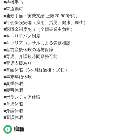
■待機手当
■車通勤可
■通勤手当：実費支給 上限20,900円/月
■社会保険完備（雇用、労災、健康、厚生）
■退職金制度あり（全額事業主負担）
■キャリアパス制度
■キャリアコンサルによる労務相談
■産前産後休暇の給与保障
■育児、介護短時間勤務可能
■育児支援あり
■有給休暇（6ヶ月経過後：10日）
■年末年始休暇
■夏季休暇
■慶弔休暇
■ボランティア休暇
■育児休暇
■介護休暇
■看護休暇
info
職種