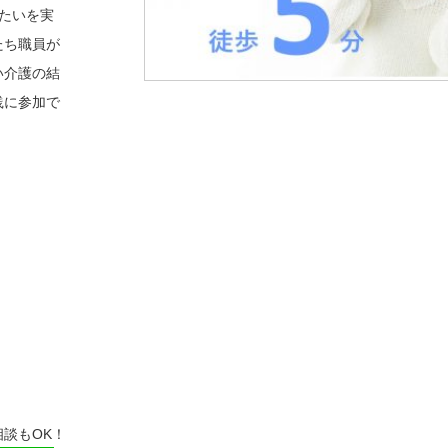
たいを実
たち職員が
い介護の結
践に参加で
談もOK！