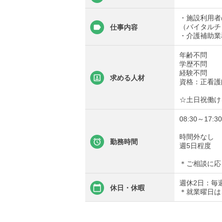
・施設利用者
（バイタルチ
仕事内容
・介護補助業
年齢不問
学歴不問
経験不問
求める人材
資格：正看護
☆土日祝働け
08:30～17
時間外なし
勤務時間
週5日程度
＊ご相談に応
週休2日：毎
休日・休暇
＊就業曜日は