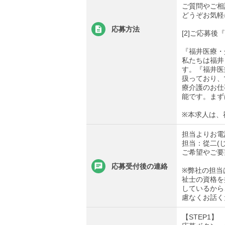
ご質問やご相
どうぞお気軽
応募方法
[2]ご応募
『福井医療・
私たちは福井
す。『福井医
扱っており、
療介護のお仕
能です。まず
※本求人は、
担当よりお電
担当：從二(
ご希望やご要
応募受付後の連絡
※弊社の担当
祉士の資格を
しているから
慮なくお話く
【STEP1】