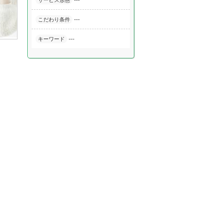
---
サービス形態
---
こだわり条件
---
キーワード