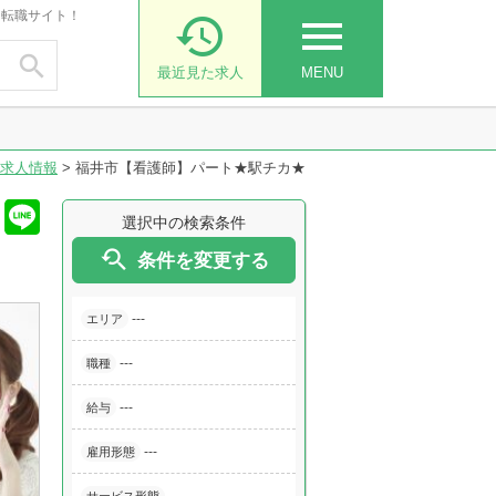
・転職サイト！

menu

最近見た求人
MENU
求人情報
>
福井市【看護師】パート★駅チカ★
選択中の検索条件

条件を変更する
---
エリア
---
職種
---
給与
---
雇用形態