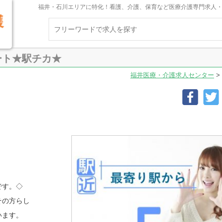
福井・石川エリアに特化！看護、介護、保育など医療介護専門求人
ート★駅チカ★
福井医療・介護求人センター
>
です。◇
その方らし
います。