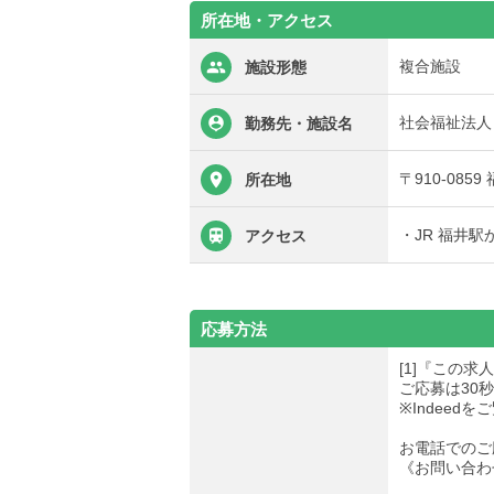
所在地・アクセス
複合施設
施設形態
社会福祉法人
勤務先・施設名
〒910-085
所在地
・JR 福井駅
アクセス
応募方法
[1]『この
ご応募は30
※Indee
お電話でのご
《お問い合わせ先