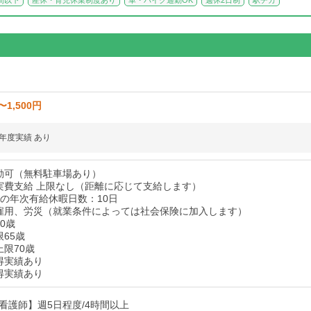
間以下
産休・育児休業制度あり
車・バイク通勤OK
週休2日制
駅チカ
〜1,500円
年度実績 あり
勤可（無料駐車場あり）
実費支給 上限なし（距離に応じて支給します）
後の年次有給休暇日数：10日
雇用、労災（就業条件によっては社会保険に加入します）
0歳
65歳
上限70歳
得実績あり
得実績あり
看護師】週5日程度/4時間以上