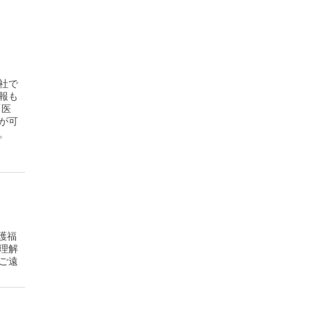
社で
報も
「医
が可
。
護福
理解
ご遠