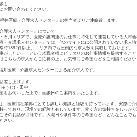
談も、
にお問い合わせください。
後『福井医療・介護求人センター』の担当者よりご連絡致します。
介護求人センター』について
・石川エリアで、医療介護関連のお仕事に特化して運営している人材会
療・介護求人センター』では、他のサイトには公開されていない求人情
常時1392件以上、エリア内でも圧倒的な求人数を掲載しております。
事がしたい！」という求職者様にピッタリのお仕事情報を提供すること
はこちらの求人からご応募の上、お気軽にご希望などをご相談ください
福井医療・介護求人センターによる紹介求人です。
話差し上げます。
じゅうじ)・田中
望をお伺いした上で、面談日のご案内をいたします。
は、医療福祉業界にとても詳しい知識と経験を持っています。実際に介
持っており、現場での経験も有しています。働く方の気持ちをしっかり
こそのお話が可能です。入職日や条件等のご希望など、どんなことでも
ださい。