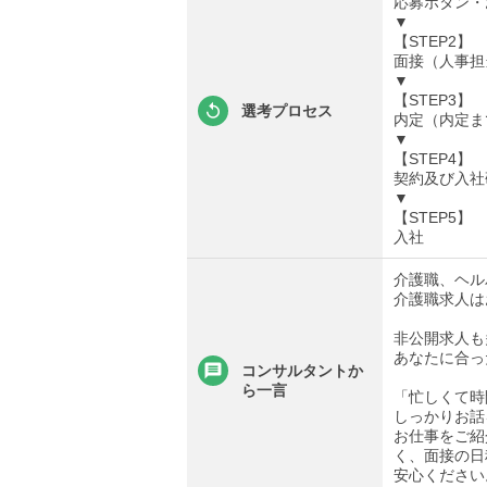
応募ボタン・
▼
【STEP2】
面接（人事担
▼
【STEP3】
選考プロセス
内定（内定ま
▼
【STEP4】
契約及び入社
▼
【STEP5】
入社
介護職、ヘル
介護職求人は
非公開求人も
あなたに合っ
コンサルタントか
ら一言
「忙しくて時
しっかりお話
お仕事をご紹
く、面接の日
安心ください