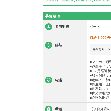
日勤のみ
昇給あり
未経験歓迎
残業月10時
募集要項
パート
雇用形態
時給 1,000円
給与
昇給あり：前
■マイカー通
■通勤手当：
■6ヶ月経過
■加入保険：
■定年：一律6
待遇
■再雇用：上限
■勤務延長：
■育児休暇取
■介護休暇取
【複合施設の
職種