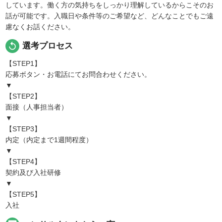
しています。働く方の気持ちをしっかり理解しているからこそのお
話が可能です。入職日や条件等のご希望など、どんなことでもご遠
慮なくお話ください。
replay
選考プロセス
【STEP1】
応募ボタン・お電話にてお問合わせください。
▼
【STEP2】
面接（人事担当者）
▼
【STEP3】
内定（内定まで1週間程度）
▼
【STEP4】
契約及び入社研修
▼
【STEP5】
入社