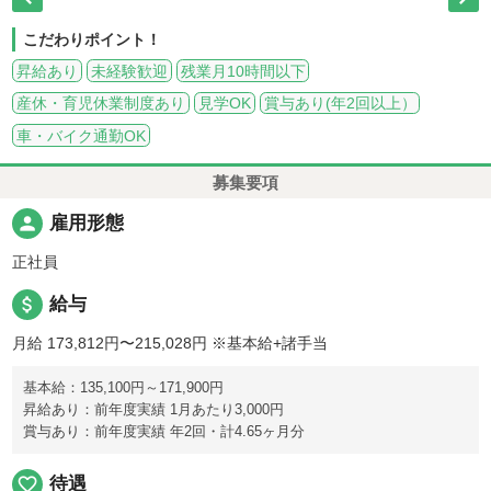
こだわりポイント！
昇給あり
未経験歓迎
残業月10時間以下
産休・育児休業制度あり
見学OK
賞与あり(年2回以上）
車・バイク通勤OK
募集要項
person
雇用形態
正社員
attach_money
給与
月給 173,812円〜215,028円
※基本給+諸手当
基本給：135,100円～171,900円
昇給あり：前年度実績 1月あたり3,000円
賞与あり：前年度実績 年2回・計4.65ヶ月分
favorite_border
待遇