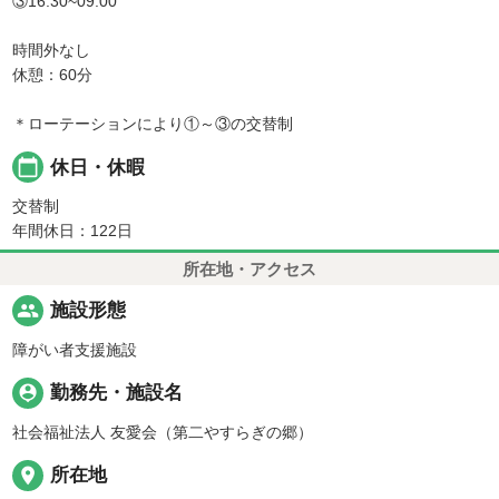
③16:30~09:00
時間外なし
休憩：60分
＊ローテーションにより①～③の交替制
calendar_today
休日・休暇
交替制
年間休日：122日
所在地・アクセス
people
施設形態
障がい者支援施設
person_pin
勤務先・施設名
社会福祉法人 友愛会（第二やすらぎの郷）
place
所在地