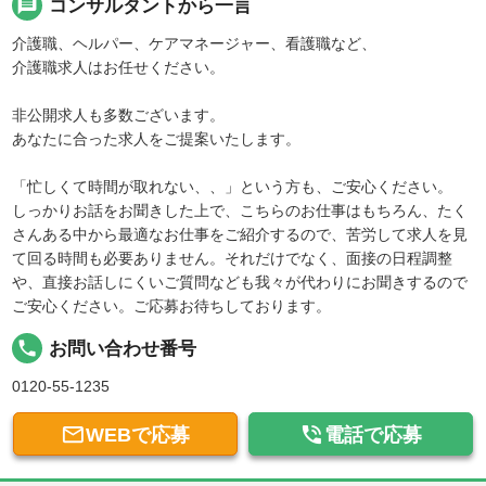
message
コンサルタントから一言
介護職、ヘルパー、ケアマネージャー、看護職など、
介護職求人はお任せください。
非公開求人も多数ございます。
あなたに合った求人をご提案いたします。
「忙しくて時間が取れない、、」という方も、ご安心ください。
しっかりお話をお聞きした上で、こちらのお仕事はもちろん、たく
さんある中から最適なお仕事をご紹介するので、苦労して求人を見
て回る時間も必要ありません。それだけでなく、面接の日程調整
や、直接お話しにくいご質問なども我々が代わりにお聞きするので
ご安心ください。ご応募お待ちしております。
local_phone
お問い合わせ番号
0120-55-1235


WEBで応募
電話で応募