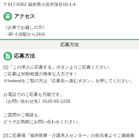
〒917-0352 福井県小浜市深谷10-1-4

アクセス
《お車でお越しの方》
・JR 小浜駅から16分
応募方法
description
応募方法
[1]『この求人に応募する』ボタンよりご応募ください。
ご応募は30秒程度の簡単な入力です！
※Indeedをご覧の方は『応募先へ進むボタン』を押してください。
お電話でのご応募も可能です。
《お問い合わせ先》0120-55-1235
ご質問やご相談も、
どうぞお気軽にお問い合わせください。
[2]ご応募後『福井医療・介護求人センター』の担当者よりご連絡致