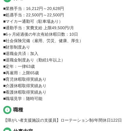
■業務手当：16,212円～20,628円
■処遇手当：22,500円～22,500円
■マイカー通勤可（駐車場あり）
■通勤手当：実費支給 上限49,500円/月
■6ヶ月経過後の年次有給休暇日数：10日
■社会保険完備（雇用、労災、健康、厚生）
■財形制度あり
■退職金共済：加入
■退職金制度あり（勤続1年以上）
■定年：一律63歳
■再雇用：上限65歳
■育児休暇取得実績あり
■介護休暇取得実績あり
■看護休暇取得実績あり
■職場見学：随時可能
info
職種
【障がい者支援施設の支援員】ローテーション制/年間休日122日