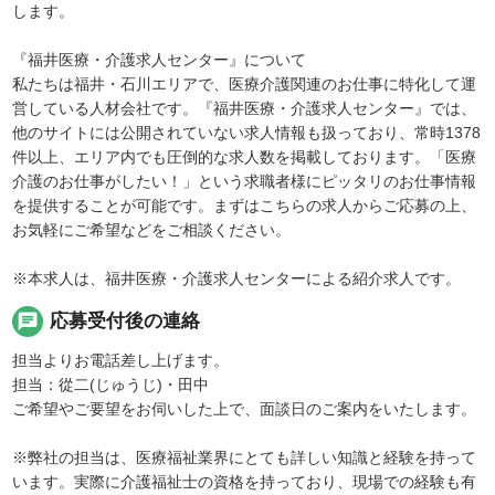
します。
『福井医療・介護求人センター』について
私たちは福井・石川エリアで、医療介護関連のお仕事に特化して運
営している人材会社です。『福井医療・介護求人センター』では、
他のサイトには公開されていない求人情報も扱っており、常時1378
件以上、エリア内でも圧倒的な求人数を掲載しております。「医療
介護のお仕事がしたい！」という求職者様にピッタリのお仕事情報
を提供することが可能です。まずはこちらの求人からご応募の上、
お気軽にご希望などをご相談ください。
※本求人は、福井医療・介護求人センターによる紹介求人です。
chat
応募受付後の連絡
担当よりお電話差し上げます。
担当：從二(じゅうじ)・田中
ご希望やご要望をお伺いした上で、面談日のご案内をいたします。
※弊社の担当は、医療福祉業界にとても詳しい知識と経験を持って
います。実際に介護福祉士の資格を持っており、現場での経験も有