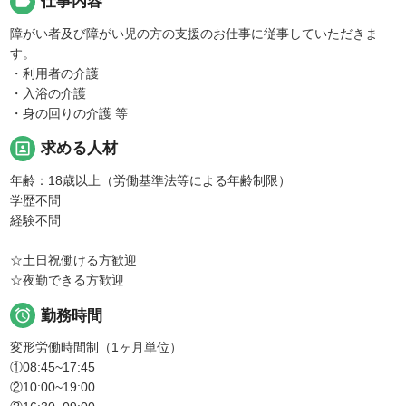
label
仕事内容
障がい者及び障がい児の方の支援のお仕事に従事していただきま
す。
・利用者の介護
・入浴の介護
・身の回りの介護 等
portrait
求める人材
年齢：18歳以上（労働基準法等による年齢制限）
学歴不問
経験不問
☆土日祝働ける方歓迎
☆夜勤できる方歓迎

勤務時間
変形労働時間制（1ヶ月単位）
①08:45~17:45
②10:00~19:00