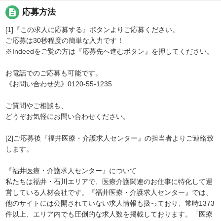
description
応募方法
[1]『この求人に応募する』ボタンよりご応募ください。
ご応募は30秒程度の簡単な入力です！
※Indeedをご覧の方は『応募先へ進むボタン』を押してください。
お電話でのご応募も可能です。
《お問い合わせ先》0120-55-1235
ご質問やご相談も、
どうぞお気軽にお問い合わせください。
[2]ご応募後『福井医療・介護求人センター』の担当者よりご連絡致
します。
『福井医療・介護求人センター』について
私たちは福井・石川エリアで、医療介護関連のお仕事に特化して運
営している人材会社です。『福井医療・介護求人センター』では、
他のサイトには公開されていない求人情報も扱っており、常時1373
件以上、エリア内でも圧倒的な求人数を掲載しております。「医療