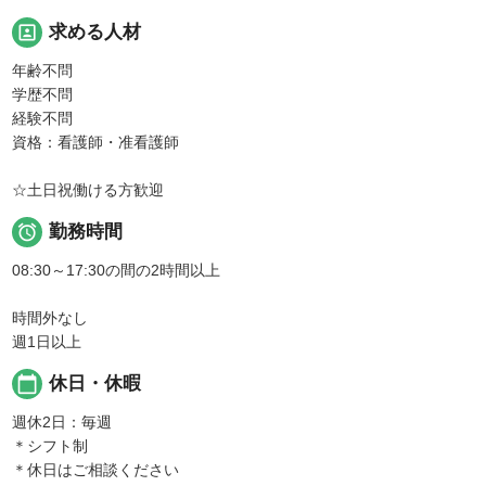
portrait
求める人材
年齢不問
学歴不問
経験不問
資格：看護師・准看護師
☆土日祝働ける方歓迎

勤務時間
08:30～17:30の間の2時間以上
時間外なし
週1日以上
calendar_today
休日・休暇
週休2日：毎週
＊シフト制
＊休日はご相談ください