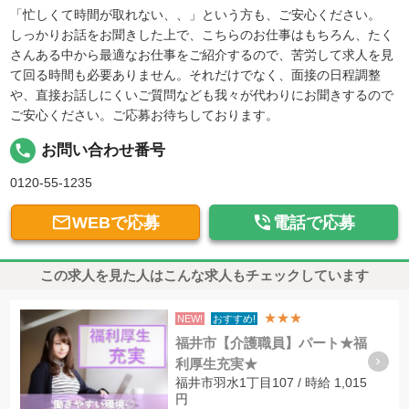
「忙しくて時間が取れない、、」という方も、ご安心ください。
しっかりお話をお聞きした上で、こちらのお仕事はもちろん、たく
さんある中から最適なお仕事をご紹介するので、苦労して求人を見
て回る時間も必要ありません。それだけでなく、面接の日程調整
や、直接お話しにくいご質問なども我々が代わりにお聞きするので
ご安心ください。ご応募お待ちしております。
local_phone
お問い合わせ番号
0120-55-1235


WEBで応募
電話で応募
この求人を見た人はこんな求人もチェックしています
★★★
NEW!
おすすめ!
福井市【介護職員】パート★福
利厚生充実★
福井市羽水1丁目107 / 時給 1,015
円