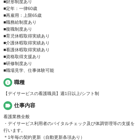
■財形制度あり
■定年：一律60歳
■再雇用：上限65歳
■職務給制度あり
■復職制度あり
■育児休暇取得実績あり
■介護休暇取得実績あり
■看護休暇取得実績あり
■資格取得支援あり
■研修制度あり
■職場見学、仕事体験可能
info
職種
【デイサービスの看護職員】週1日以上/シフト制
label
仕事内容
看護業務全般
・デイサービス利用者のバイタルチェック及び体調管理等の支援を
行います。
＊1年毎の契約更新（自動更新条項あり）