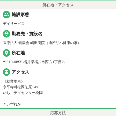
所在地・アクセス
people
施設形態
デイサービス
person_pin
勤務先・施設名
医療法人 健康会 嶋田病院（通所リハ健康の家）
place
所在地
〒910-0855 福井県福井市西方1丁目2-11

アクセス
《就業場所》
永平寺町松岡芝原1-86
いちごデイセンター松岡
＊いずれか
応募方法