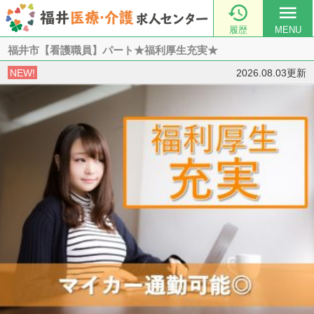

menu
履歴
MENU
福井市【看護職員】パート★福利厚生充実★
NEW!
2026.08.03更新