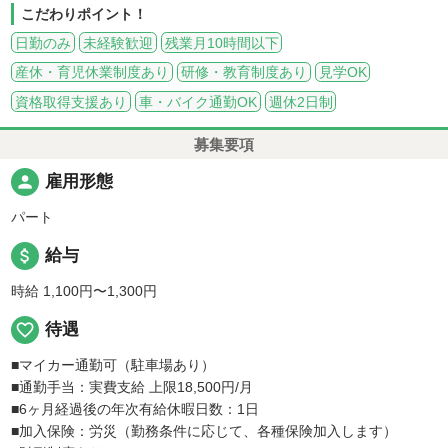
こだわりポイント！
日勤のみ
未経験歓迎
残業月10時間以下
産休・育児休業制度あり
研修・教育制度あり
見学OK
資格取得支援あり
車・バイク通勤OK
週休2日制
募集要項
person
雇用形態
パート
attach_money
給与
時給 1,100円〜1,300円
favorite_border
待遇
■マイカー通勤可（駐車場あり）
■通勤手当：実費支給 上限18,500円/月
■6ヶ月経過後の年次有給休暇日数：1日
■加入保険：労災（勤務条件に応じて、各種保険加入します）