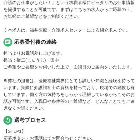
介護のお仕事がしたい！」という求職者様にピッタリのお仕事情報
を提供することが可能です。まずはこちらの求人からご応募の上、
お気軽にご希望などをご相談ください。
※本求人は、福井医療・介護求人センターによる紹介求人です。
chat
応募受付後の連絡
担当よりお電話差し上げます。
担当：從二(じゅうじ)・田中
ご希望やご要望をお伺いした上で、面談日のご案内をいたします。
※弊社の担当は、医療福祉業界にとても詳しい知識と経験を持って
います。実際に介護福祉士の資格を持っており、現場での経験も有
しています。働く方の気持ちをしっかり理解しているからこそのお
話が可能です。入職日や条件等のご希望など、どんなことでもご遠
慮なくお話ください。
replay
選考プロセス
【STEP1】
応募ボタン・お電話にてお問合わせください。