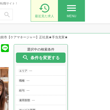
・転職サイト！

menu

最近見た求人
MENU
越前市【ケアマネージャー】正社員★手当充実★
選択中の検索条件

条件を変更する
---
エリア
---
職種
---
給与
---
雇用形態