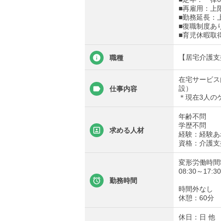
■再雇用：上限
■勤務延長：
■復職制度あ
■育児休暇取
【居宅介護支
職種
在宅サービス
設）
仕事内容
＊現在3人の
年齢不問
学歴不問
求める人材
経験：経験あ
資格：介護支
変形労働時間
08:30～17:30
勤務時間
時間外なし
休憩：60分
休日：日 他