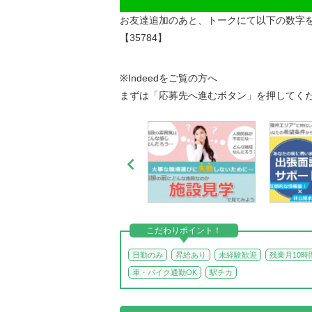
お友達追加のあと、トークにて以下の数字
【35784】
※Indeedをご覧の方へ
まずは「応募先へ進むボタン」を押してく

こだわりポイント！
日勤のみ
昇給あり
未経験歓迎
残業月10時
車・バイク通勤OK
駅チカ