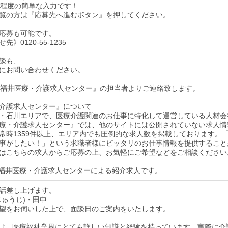
秒程度の簡単な入力です！
dをご覧の方は『応募先へ進むボタン』を押してください。
応募も可能です。
》0120-55-1235
談も、
にお問い合わせください。
後『福井医療・介護求人センター』の担当者よりご連絡致します。
介護求人センター』について
・石川エリアで、医療介護関連のお仕事に特化して運営している人材会
療・介護求人センター』では、他のサイトには公開されていない求人情
常時1359件以上、エリア内でも圧倒的な求人数を掲載しております。
事がしたい！」という求職者様にピッタリのお仕事情報を提供すること
はこちらの求人からご応募の上、お気軽にご希望などをご相談ください
福井医療・介護求人センターによる紹介求人です。
話差し上げます。
じゅうじ)・田中
望をお伺いした上で、面談日のご案内をいたします。
は、医療福祉業界にとても詳しい知識と経験を持っています。実際に介