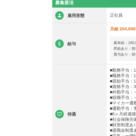
募集要項
正社員
雇用形態
月給 204,00
基本給：160,
給与
昇給あり：前年
賞与あり：前年
■勤務手当：12
■職務手当：1,
■奨励手当：1,
■資格手当：30
■外勤手当：～2
■役職手当：～2
■マイカー通
■通勤手当：
■6ヶ月経過
待遇
■社会保険完
■財形制度あ
■退職金制度
■定年：一律6