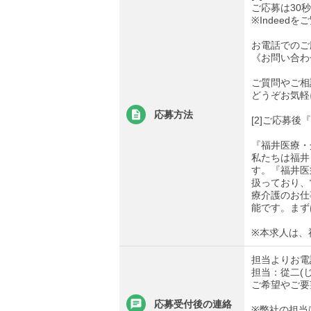
ご応募は30
※Indee
お電話でのご
《お問い合わせ先
ご質問やご相
どうぞお気軽
応募方法
[2]ご応募
『福井医療・
私たちは福井
す。『福井医
扱っており、
療介護のお仕
能です。まず
※本求人は、
担当よりお電
担当：從二(
ご希望やご要
応募受付後の連絡
※弊社の担当