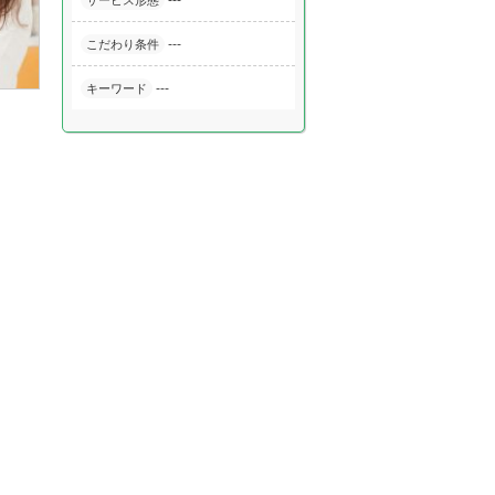
---
サービス形態
---
こだわり条件
---
キーワード