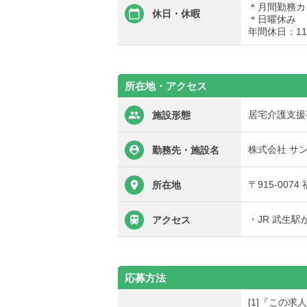
＊月間勤務カ
休日・休暇
＊日曜休み
年間休日：11
所在地・アクセス
居宅介護支援
施設形態
株式会社 サ
勤務先・施設名
〒915-007
所在地
・JR 武生駅
アクセス
応募方法
[1]『この