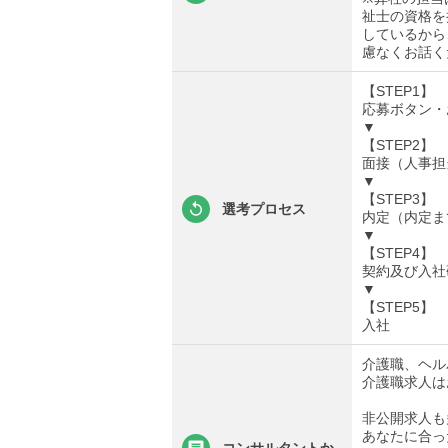
祉士の資格を
しているから
慮なくお話く
【STEP1】
応募ボタン・
▼
【STEP2】
面接（人事担
▼
【STEP3】
選考プロセス
内定（内定ま
▼
【STEP4】
契約及び入社
▼
【STEP5】
入社
介護職、ヘル
介護職求人は
非公開求人も
あなたに合っ