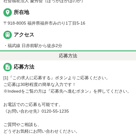
社会福祉法人 慶秀会（ぽっかぽかほのか）
place
所在地
〒918-8005 福井県福井市みのり1丁目5-16

アクセス
・福武線 日赤前駅から徒歩2分
応募方法
description
応募方法
[1]『この求人に応募する』ボタンよりご応募ください。
ご応募は30秒程度の簡単な入力です！
※Indeedをご覧の方は『応募先へ進むボタン』を押してください。
お電話でのご応募も可能です。
《お問い合わせ先》0120-55-1235
ご質問やご相談も、
どうぞお気軽にお問い合わせください。