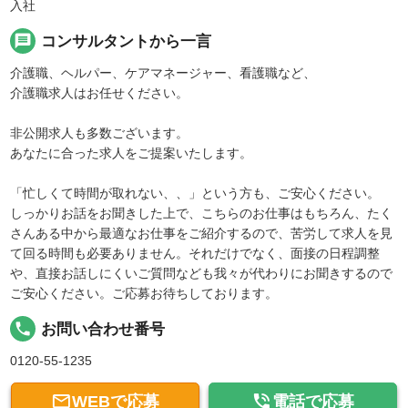
入社
message
コンサルタントから一言
介護職、ヘルパー、ケアマネージャー、看護職など、
介護職求人はお任せください。
非公開求人も多数ございます。
あなたに合った求人をご提案いたします。
「忙しくて時間が取れない、、」という方も、ご安心ください。
しっかりお話をお聞きした上で、こちらのお仕事はもちろん、たく
さんある中から最適なお仕事をご紹介するので、苦労して求人を見
て回る時間も必要ありません。それだけでなく、面接の日程調整
や、直接お話しにくいご質問なども我々が代わりにお聞きするので
ご安心ください。ご応募お待ちしております。
local_phone
お問い合わせ番号
0120-55-1235


WEBで応募
電話で応募