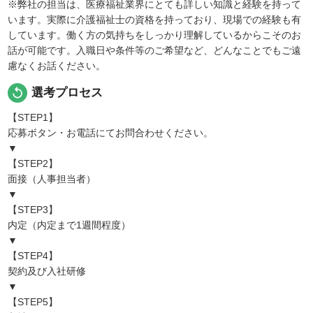
※弊社の担当は、医療福祉業界にとても詳しい知識と経験を持って
います。実際に介護福祉士の資格を持っており、現場での経験も有
しています。働く方の気持ちをしっかり理解しているからこそのお
話が可能です。入職日や条件等のご希望など、どんなことでもご遠
慮なくお話ください。
replay
選考プロセス
【STEP1】
応募ボタン・お電話にてお問合わせください。
▼
【STEP2】
面接（人事担当者）
▼
【STEP3】
内定（内定まで1週間程度）
▼
【STEP4】
契約及び入社研修
▼
【STEP5】