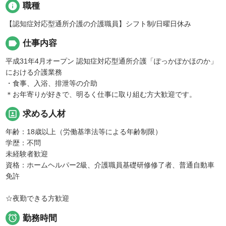
info
職種
【認知症対応型通所介護の介護職員】シフト制/日曜日休み
label
仕事内容
平成31年4月オープン 認知症対応型通所介護「ぽっかぽかほのか」
における介護業務
・食事、入浴、排泄等の介助
＊お年寄りが好きで、明るく仕事に取り組む方大歓迎です。
portrait
求める人材
年齢：18歳以上（労働基準法等による年齢制限）
学歴：不問
未経験者歓迎
資格：ホームヘルパー2級、介護職員基礎研修修了者、普通自動車
免許
☆夜勤できる方歓迎

勤務時間