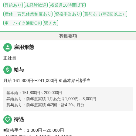
昇給あり
未経験歓迎
残業月10時間以下
産休・育児休業制度あり
資格手当あり
賞与あり(年2回以上）
車・バイク通勤OK
駅チカ
募集要項
person
雇用形態
正社員
attach_money
給与
月給 161,800円〜241,000円
※基本給+諸手当
基本給：151,800円～200,000円
昇給あり：前年度実績 1月あたり1,000円～3,000円
賞与あり：前年度実績 年2回・計4.20ヶ月分
favorite_border
待遇
■資格手当：1,000円～20,000円