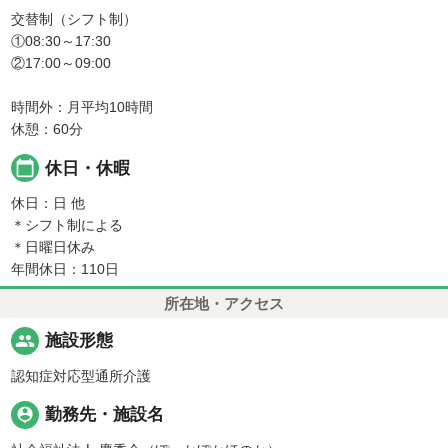
交替制（シフト制）
①08:30～17:30
②17:00～09:00
時間外：月平均10時間
休憩：60分
calendar_today
休日・休暇
休日：日 他
＊シフト制による
＊日曜日休み
年間休日：110日
所在地・アクセス
people
施設形態
認知症対応型通所介護
person_pin
勤務先・施設名