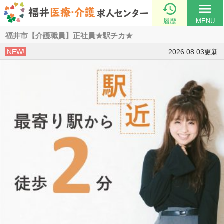

menu
履歴
MENU
福井市【介護職員】正社員★駅チカ★
NEW!
2026.08.03更新