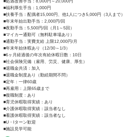
■処遇改善手当：8,000円～20,000円
■福利厚生手当：1,000円
■扶養手当：配偶者15,000円、他1人につき5,000円（3人まで）
■年末年始出勤手当：2,000円/回
■夜勤手当：5,500円/回（月1～5回）
■マイカー通勤可（無料駐車場あり）
■通勤手当：実費支給 上限12,000円/月
■年末年始休暇あり（12/30～1/3）
■6ヶ月経過後の年次有給休暇日数：10日
■社会保険完備（雇用、労災、健康、厚生）
■退職金共済：加入
■退職金制度あり（勤続期間不問）
■定年：一律60歳
■再雇用：上限65歳まで
■復職制度：あり
■育児休暇取得実績：あり
■介護休暇取得実績：該当者なし
■看護休暇取得実績：該当者なし
■U・Iターン歓迎
■施設見学可能