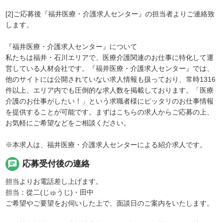
[2]ご応募後『福井医療・介護求人センター』の担当者よりご連絡致
します。
『福井医療・介護求人センター』について
私たちは福井・石川エリアで、医療介護関連のお仕事に特化して運
営している人材会社です。『福井医療・介護求人センター』では、
他のサイトには公開されていない求人情報も扱っており、常時1316
件以上、エリア内でも圧倒的な求人数を掲載しております。「医療
介護のお仕事がしたい！」という求職者様にピッタリのお仕事情報
を提供することが可能です。まずはこちらの求人からご応募の上、
お気軽にご希望などをご相談ください。
※本求人は、福井医療・介護求人センターによる紹介求人です。
chat
応募受付後の連絡
担当よりお電話差し上げます。
担当：從二(じゅうじ)・田中
ご希望やご要望をお伺いした上で、面談日のご案内をいたします。