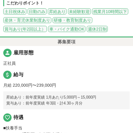
こだわりポイント！
土日祝休み
日勤のみ
昇給あり
未経験歓迎
残業月10時間以下
産休・育児休業制度あり
研修・教育制度あり
賞与あり(年2回以上）
車・バイク通勤OK
週休2日制
募集要項
person
雇用形態
正社員
attach_money
給与
月給 220,000円〜239,000円
昇給あり：前年度実績 1月あたり5,000円～15,000円
賞与あり：前年度実績 年3回・計4.30ヶ月分
favorite_border
待遇
■扶養手当