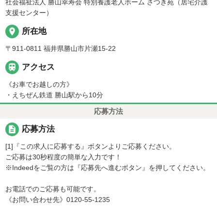
社会福祉法人 勝山幸寿会 特別養護老人ホーム さつき苑（居宅介護
支援センター）
place
所在地
〒911-0811 福井県勝山市片瀬15-22

アクセス
《お車でお越しの方》
・えちぜん鉄道 勝山駅から10分
応募方法
description
応募方法
[1]『この求人に応募する』ボタンよりご応募ください。
ご応募は30秒程度の簡単な入力です！
※Indeedをご覧の方は『応募先へ進むボタン』を押してください。
お電話でのご応募も可能です。
《お問い合わせ先》0120-55-1235