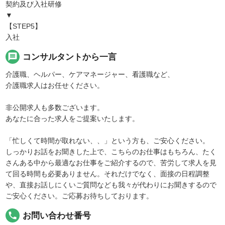
契約及び入社研修
▼
【STEP5】
入社
message
コンサルタントから一言
介護職、ヘルパー、ケアマネージャー、看護職など、
介護職求人はお任せください。
非公開求人も多数ございます。
あなたに合った求人をご提案いたします。
「忙しくて時間が取れない、、」という方も、ご安心ください。
しっかりお話をお聞きした上で、こちらのお仕事はもちろん、たく
さんある中から最適なお仕事をご紹介するので、苦労して求人を見
て回る時間も必要ありません。それだけでなく、面接の日程調整
や、直接お話しにくいご質問なども我々が代わりにお聞きするので
ご安心ください。ご応募お待ちしております。
local_phone
お問い合わせ番号