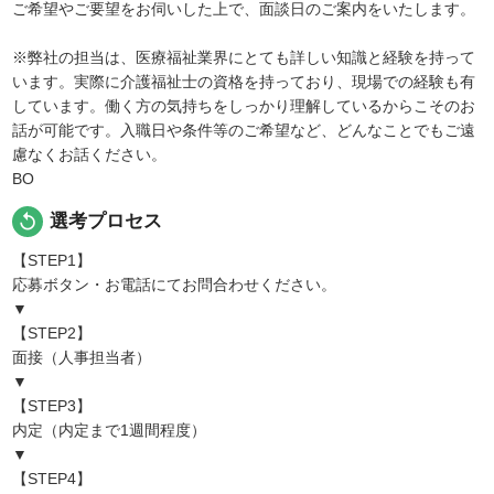
ご希望やご要望をお伺いした上で、面談日のご案内をいたします。
※弊社の担当は、医療福祉業界にとても詳しい知識と経験を持って
います。実際に介護福祉士の資格を持っており、現場での経験も有
しています。働く方の気持ちをしっかり理解しているからこそのお
話が可能です。入職日や条件等のご希望など、どんなことでもご遠
慮なくお話ください。
BO
replay
選考プロセス
【STEP1】
応募ボタン・お電話にてお問合わせください。
▼
【STEP2】
面接（人事担当者）
▼
【STEP3】
内定（内定まで1週間程度）
▼
【STEP4】