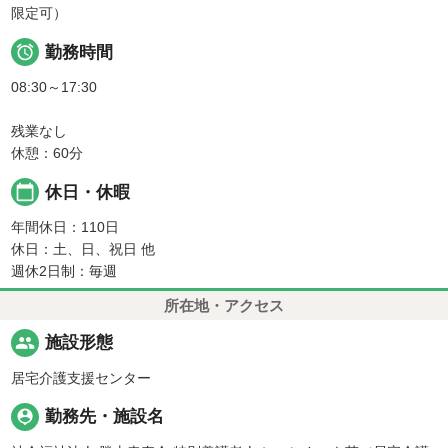
限定可）

勤務時間
08:30～17:30
残業なし
休憩：60分
calendar_today
休日・休暇
年間休日：110日
休日：土、日、祝日 他
週休2日制：毎週
所在地・アクセス
people
施設形態
居宅介護支援センター
person_pin
勤務先・施設名