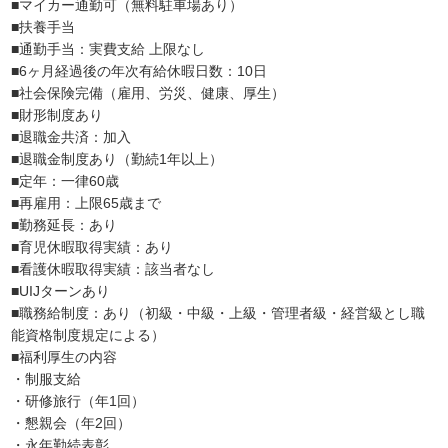
■マイカー通勤可（無料駐車場あり）
■扶養手当
■通勤手当：実費支給 上限なし
■6ヶ月経過後の年次有給休暇日数：10日
■社会保険完備（雇用、労災、健康、厚生）
■財形制度あり
■退職金共済：加入
■退職金制度あり（勤続1年以上）
■定年：一律60歳
■再雇用：上限65歳まで
■勤務延長：あり
■育児休暇取得実績：あり
■看護休暇取得実績：該当者なし
■UIJターンあり
■職務給制度：あり（初級・中級・上級・管理者級・経営級とし職
能資格制度規定による）
■福利厚生の内容
・制服支給
・研修旅行（年1回）
・懇親会（年2回）
・永年勤続表彰