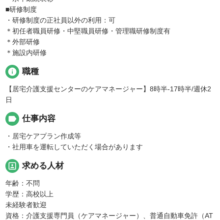
■研修制度
・研修制度の正社員以外の利用：可
＊初任者職員研修・中堅職員研修・管理職研修制度有
＊外部研修
＊施設内研修
info
職種
【居宅介護支援センターのケアマネージャー】8時半-17時半/週休2
日
label
仕事内容
・居宅ケアプラン作成等
・社用車を運転していただく場合があります
portrait
求める人材
年齢：不問
学歴：高校以上
未経験者歓迎
資格：介護支援専門員（ケアマネージャー）、普通自動車免許（AT