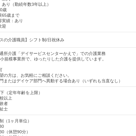
：あり（勤続年数3年以上）
0歳
限65歳まで
得実績：あり
歓迎
スの介護職員】シフト制/日祝休み
通所介護「デイサービスセンターかえで」での介護業務
の小規模事業所で、ゆったりした介護を提供しています。
可
望の方は、お気軽にご相談ください。
門またはデイケア部門へ異動する場合あり（いずれも当直なし）
以下（定年年齢を上限）
校以上
験者
祉士
制（1ヶ月単位）
30
8:30（休憩90分）