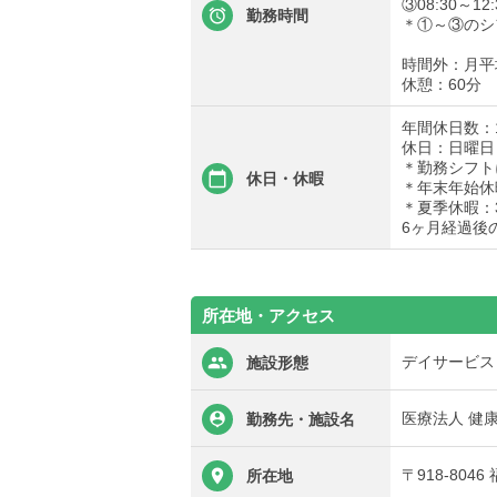
③08:30～1
勤務時間
＊①～③のシ
時間外：月平
休憩：60分
年間休日数：1
休日：日曜日
＊勤務シフト
休日・休暇
＊年末年始休暇1
＊夏季休暇：
6ヶ月経過後
所在地・アクセス
デイサービス
施設形態
医療法人 健
勤務先・施設名
〒918-80
所在地