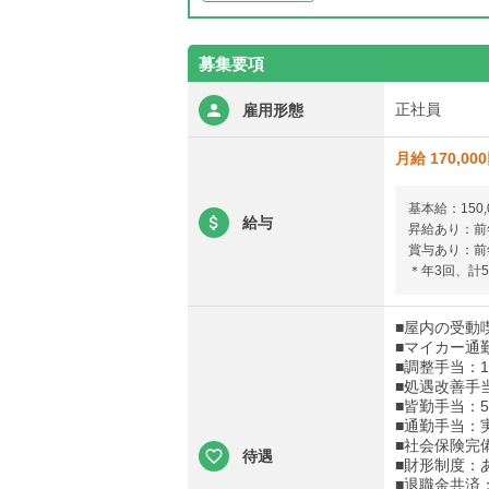
募集要項
正社員
雇用形態
月給 170,00
基本給：150,
給与
昇給あり：前年
賞与あり：前年
＊年3回、計5.
■屋内の受動
■マイカー通
■調整手当：10
■処遇改善手当
■皆勤手当：5,
■通勤手当：実
■社会保険完
待遇
■財形制度：
■退職金共済