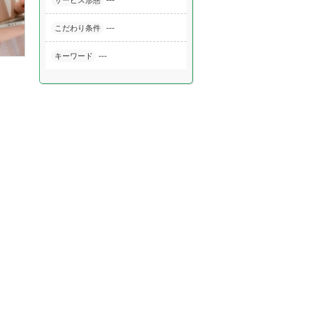
---
サービス形態
---
こだわり条件
---
キーワード