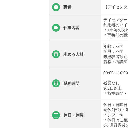
【デイセンタ
職種
デイセンター
利用者のバイ
仕事内容
＊1年毎の契
＊面接前の職
年齢：不問
学歴：不問
求める人材
未経験者歓迎
資格：看護師
09:00～16
残業なし
勤務時間
週2日以上
＊就業時間・
休日：日曜日
週休2日制：
＊シフト制
休日・休暇
＊休日はご相
6ヶ月経過後