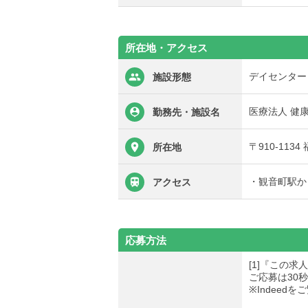
所在地・アクセス
デイセンター
施設形態
医療法人 健
勤務先・施設名
〒910-11
所在地
・観音町駅か
アクセス
応募方法
[1]『この
ご応募は30
※Indee