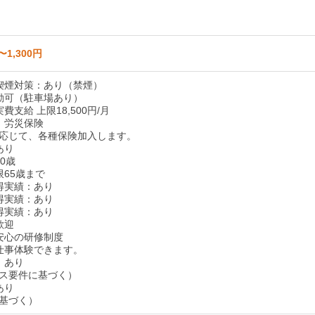
〜1,300円
喫煙対策：あり（禁煙）
勤可（駐車場あり）
費支給 上限18,500円/月
：労災保険
応じて、各種保険加入します。
あり
0歳
限65歳まで
得実績：あり
得実績：あり
得実績：あり
歓迎
安心の研修制度
仕事体験できます。
：あり
ス要件に基づく）
あり
基づく）