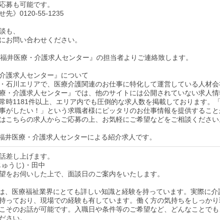
応募も可能です。
》0120-55-1235
談も、
にお問い合わせください。
後『福井医療・介護求人センター』の担当者よりご連絡致します。
介護求人センター』について
・石川エリアで、医療介護関連のお仕事に特化して運営している人材会
療・介護求人センター』では、他のサイトには公開されていない求人情
常時1181件以上、エリア内でも圧倒的な求人数を掲載しております。
事がしたい！」という求職者様にピッタリのお仕事情報を提供すること
はこちらの求人からご応募の上、お気軽にご希望などをご相談ください
福井医療・介護求人センターによる紹介求人です。
話差し上げます。
じゅうじ)・田中
望をお伺いした上で、面談日のご案内をいたします。
は、医療福祉業界にとても詳しい知識と経験を持っています。実際に介
持っており、現場での経験も有しています。働く方の気持ちをしっかり
こそのお話が可能です。入職日や条件等のご希望など、どんなことでも
ださい。