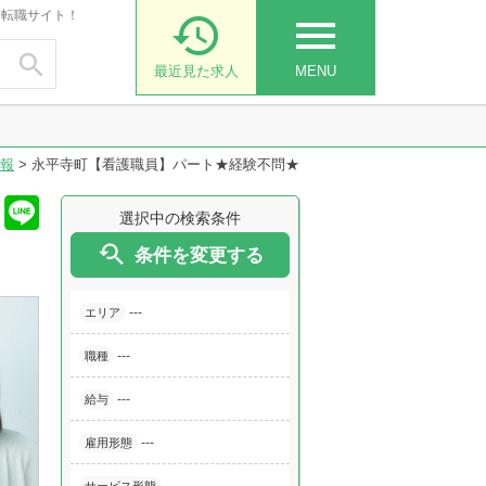
・転職サイト！

menu

最近見た求人
MENU
報
>
永平寺町【看護職員】パート★経験不問★
選択中の検索条件

条件を変更する
---
エリア
---
職種
---
給与
---
雇用形態