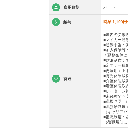
パート
雇用形態
時給 1,100円
給与
■屋内の受動
■マイカー通
■通勤手当：実
■加入保険等
＊勤務条件に
■財形制度：
■定年：一律6
■再雇用：上
■育児休暇取
待遇
■介護休暇取
■看護休暇取
■U・Iターン
■未経験でも
■職場見学、
■職務給制度
（キャリアパ
■復職制度：
（復職規則に