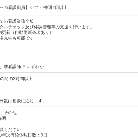
ーの看護職員】シフト制/週2日以上
での看護業務全般
タルチェック及び体調管理等の支援を行います。
約更新（自動更新条項あり）
場見学も可能です
、准看護師 ＊いずれか
:00の間の2時間以上
日数は相談に応じます。
，その他
毎週
談ください
の年次有給休暇日数：3日