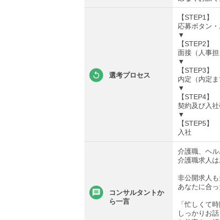
【STEP1】
応募ボタン・
▼
【STEP2】
面接（人事担
▼
【STEP3】
選考プロセス
内定（内定ま
▼
【STEP4】
契約及び入社
▼
【STEP5】
入社
介護職、ヘル
介護職求人は
非公開求人も
あなたに合っ
コンサルタントか
ら一言
「忙しくて時
しっかりお話