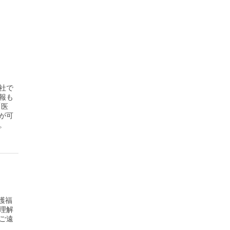
社で
報も
「医
が可
。
護福
理解
ご遠