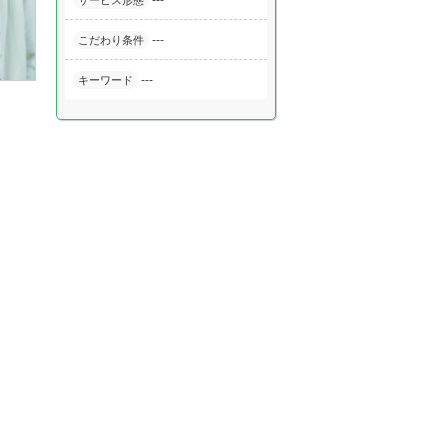
---
サービス形態
---
こだわり条件
---
キーワード