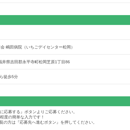
康会 嶋田病院（いちごデイセンター松岡）
34 福井県吉田郡永平寺町松岡芝原1丁目86
ら徒歩5分
求人に応募する』ボタンよりご応募ください。
秒程度の簡単な入力です！
dをご覧の方は『応募先へ進むボタン』を押してください。