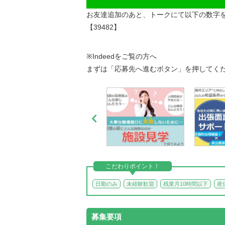
お友達追加のあと、トークにて以下の数字
【39482】
※Indeedをご覧の方へ
まずは「応募先へ進むボタン」を押してく

こだわりポイント！
日勤のみ
未経験歓迎
残業月10時間以下
産
募集要項