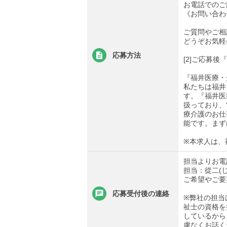
お電話でのご
《お問い合わせ先
ご質問やご相
どうぞお気軽
応募方法
[2]ご応募
『福井医療・
私たちは福井
す。『福井医
扱っており、
療介護のお仕
能です。まず
※本求人は、
担当よりお電
担当：從二(
ご希望やご要
応募受付後の連絡
※弊社の担当
祉士の資格を
しているから
慮なくお話く