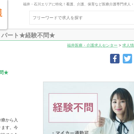
福井・石川エリアに特化！看護、介護、保育など医療介護専門求人
】パート★経験不問★
福井医療・介護求人センター
>
求人情
問★
診療から入
ります。今