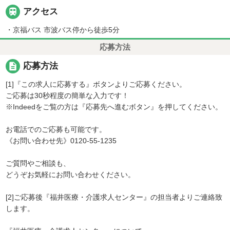

アクセス
・京福バス 市波バス停から徒歩5分
応募方法
description
応募方法
[1]『この求人に応募する』ボタンよりご応募ください。
ご応募は30秒程度の簡単な入力です！
※Indeedをご覧の方は『応募先へ進むボタン』を押してください。
お電話でのご応募も可能です。
《お問い合わせ先》0120-55-1235
ご質問やご相談も、
どうぞお気軽にお問い合わせください。
[2]ご応募後『福井医療・介護求人センター』の担当者よりご連絡致
します。