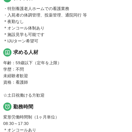
・特別養護老人ホームでの看護業務
・入苑者の体調管理、投薬管理、通院同行 等
＊夜勤なし
＊オンコール体制あり
＊施設見学も可能です
＊IJUターン希望可
portrait
求める人材
年齢：59歳以下（定年を上限）
学歴：不問
未経験者歓迎
資格：看護師
☆土日祝働ける方歓迎

勤務時間
変形労働時間制（1ヶ月単位）
08:30～17:30
＊オンコールあり