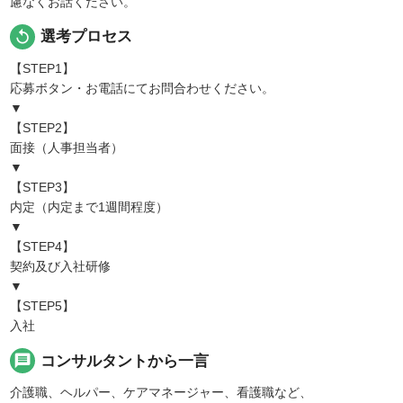
慮なくお話ください。
replay
選考プロセス
【STEP1】
応募ボタン・お電話にてお問合わせください。
▼
【STEP2】
面接（人事担当者）
▼
【STEP3】
内定（内定まで1週間程度）
▼
【STEP4】
契約及び入社研修
▼
【STEP5】
入社
message
コンサルタントから一言
介護職、ヘルパー、ケアマネージャー、看護職など、