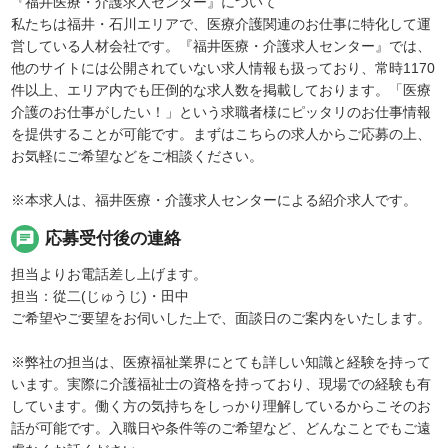
『福井医療・介護求人センター』について
私たちは福井・石川エリアで、医療介護関連のお仕事に特化して運
営している人材会社です。『福井医療・介護求人センター』では、
他のサイトには公開されていない求人情報も扱っており、常時1170
件以上、エリア内でも圧倒的な求人数を掲載しております。「医療
介護のお仕事がしたい！」という求職者様にピッタリのお仕事情報
を提供することが可能です。まずはこちらの求人からご応募の上、
お気軽にご希望などをご相談ください。
※本求人は、福井医療・介護求人センターによる紹介求人です。
chat
応募受付後の連絡
担当よりお電話差し上げます。
担当：從二(じゅうじ)・田中
ご希望やご要望をお伺いした上で、面談日のご案内をいたします。
※弊社の担当は、医療福祉業界にとても詳しい知識と経験を持って
います。実際に介護福祉士の資格を持っており、現場での経験も有
しています。働く方の気持ちをしっかり理解しているからこそのお
話が可能です。入職日や条件等のご希望など、どんなことでもご遠