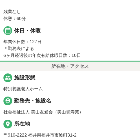
残業なし
休憩：60分
calendar_today
休日・休暇
年間休日数：127日
＊勤務表による
6ヶ月経過後の年次有給休暇日数：10日
所在地・アクセス
people
施設形態
特別養護老人ホーム
person_pin
勤務先・施設名
社会福祉法人 美山友愛会（美山貴寿苑）
place
所在地
〒910-2222 福井県福井市市波町31-2