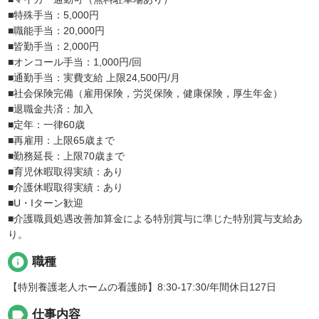
■特殊手当：5,000円
■職能手当：20,000円
■皆勤手当：2,000円
■オンコール手当：1,000円/回
■通勤手当：実費支給 上限24,500円/月
■社会保険完備（雇用保険，労災保険，健康保険，厚生年金）
■退職金共済：加入
■定年：一律60歳
■再雇用：上限65歳まで
■勤務延長：上限70歳まで
■育児休暇取得実績：あり
■介護休暇取得実績：あり
■U・Iターン歓迎
■介護職員処遇改善加算金による特別賞与に準じた特別賞与支給あ
り。
info
職種
【特別養護老人ホームの看護師】8:30-17:30/年間休日127日
label
仕事内容