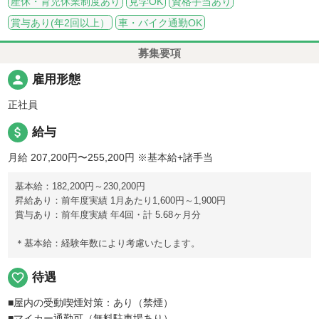
産休・育児休業制度あり
見学OK
資格手当あり
賞与あり(年2回以上）
車・バイク通勤OK
募集要項
person
雇用形態
正社員
attach_money
給与
月給 207,200円〜255,200円
※基本給+諸手当
基本給：182,200円～230,200円
昇給あり：前年度実績 1月あたり1,600円～1,900円
賞与あり：前年度実績 年4回・計 5.68ヶ月分
＊基本給：経験年数により考慮いたします。
favorite_border
待遇
■屋内の受動喫煙対策：あり（禁煙）
■マイカー通勤可（無料駐車場あり）