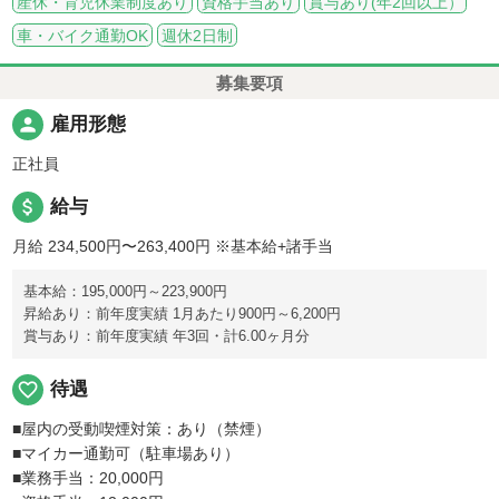
産休・育児休業制度あり
資格手当あり
賞与あり(年2回以上）
車・バイク通勤OK
週休2日制
募集要項
person
雇用形態
正社員
attach_money
給与
月給 234,500円〜263,400円
※基本給+諸手当
基本給：195,000円～223,900円
昇給あり：前年度実績 1月あたり900円～6,200円
賞与あり：前年度実績 年3回・計6.00ヶ月分
favorite_border
待遇
■屋内の受動喫煙対策：あり（禁煙）
■マイカー通勤可（駐車場あり）
■業務手当：20,000円