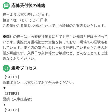
chat
応募受付後の連絡
担当よりお電話差し上げます。
担当：從二(じゅうじ)・田中
ご希望やご要望をお伺いした上で、面談日のご案内をいたします。
※弊社の担当は、医療福祉業界にとても詳しい知識と経験を持って
います。実際に介護福祉士の資格を持っており、現場での経験も有
しています。働く方の気持ちをしっかり理解しているからこそのお
話が可能です。入職日や条件等のご希望など、どんなことでもご遠
慮なくお話ください。
replay
選考プロセス
【STEP1】
応募ボタン・お電話にてお問合わせください。
▼
【STEP2】
面接（人事担当者）
▼
【STEP3】