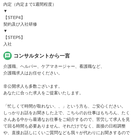
内定（内定まで1週間程度）
▼
【STEP4】
契約及び入社研修
▼
【STEP5】
入社
message
コンサルタントから一言
介護職、ヘルパー、ケアマネージャー、看護職など、
介護職求人はお任せください。
非公開求人も多数ございます。
あなたに合った求人をご提案いたします。
「忙しくて時間が取れない、、」という方も、ご安心ください。
しっかりお話をお聞きした上で、こちらのお仕事はもちろん、たく
さんある中から最適なお仕事をご紹介するので、苦労して求人を見
て回る時間も必要ありません。それだけでなく、面接の日程調整
や、直接お話しにくいご質問なども我々が代わりにお聞きするので