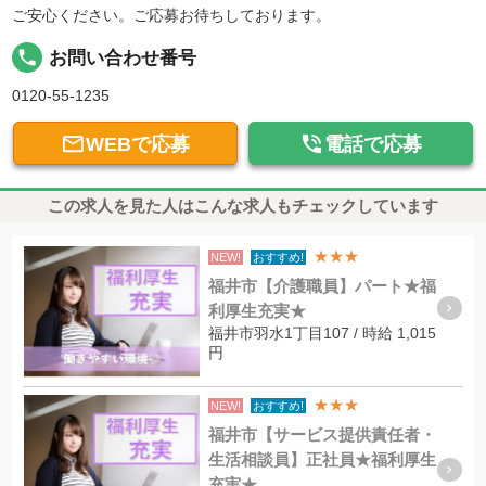
ご安心ください。ご応募お待ちしております。
local_phone
お問い合わせ番号
0120-55-1235


WEBで応募
電話で応募
この求人を見た人はこんな求人もチェックしています
★★★
NEW!
おすすめ!
福井市【介護職員】パート★福
利厚生充実★
福井市羽水1丁目107 / 時給 1,015
円
★★★
NEW!
おすすめ!
福井市【サービス提供責任者・
生活相談員】正社員★福利厚生
充実★