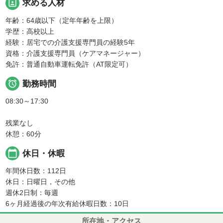
portrait
求める人材
年齢：64歳以下（定年年齢を上限）
学歴：高校以上
経験：居宅での介護支援専門員の経験5年
資格：介護支援専門員（ケアマネージャー）
免許：普通自動車運転免許（AT限定可）

勤務時間
08:30～17:30
残業なし
休憩：60分
calendar_today
休日・休暇
年間休日数：112日
休日：日曜日，その他
週休2日制：毎週
6ヶ月経過後の年次有給休暇日数：10日
所在地・アクセス