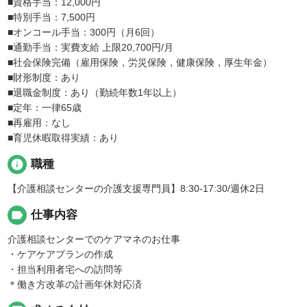
■資格手当：12,000円
■特別手当：7,500円
■オンコール手当：300円（月6回）
■通勤手当：実費支給 上限20,700円/月
■社会保険完備（雇用保険，労災保険，健康保険，厚生年金）
■財形制度：あり
■退職金制度：あり（勤続年数1年以上）
■定年：一律65歳
■再雇用：なし
■育児休暇取得実績：あり
info
職種
【介護相談センターの介護支援専門員】8:30-17:30/週休2日
label
仕事内容
介護相談センターでのケアマネのお仕事
・ケアケアプランの作成
・担当利用者宅への訪問等
＊働き方改革の計画年休対応済