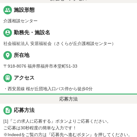
people
施設形態
介護相談センター
person_pin
勤務先・施設名
社会福祉法人 安居福祉会（さくらが丘介護相談センター）
place
所在地
〒918-8076 福井県福井市本堂町51-33

アクセス
・西安居線 桜が丘団地入口バス停から徒歩0分
応募方法
description
応募方法
[1]『この求人に応募する』ボタンよりご応募ください。
ご応募は30秒程度の簡単な入力です！
※Indeedをご覧の方は『応募先へ進むボタン』を押してください。