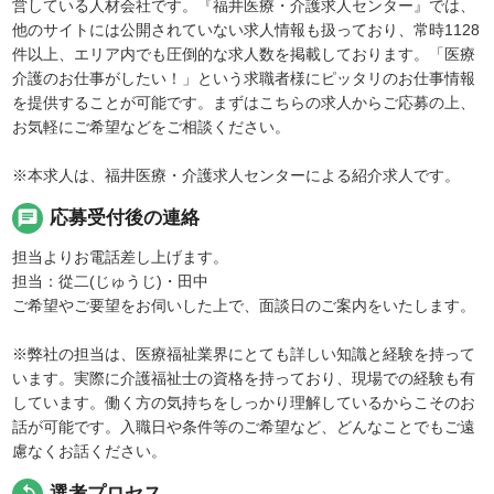
営している人材会社です。『福井医療・介護求人センター』では、
他のサイトには公開されていない求人情報も扱っており、常時1128
件以上、エリア内でも圧倒的な求人数を掲載しております。「医療
介護のお仕事がしたい！」という求職者様にピッタリのお仕事情報
を提供することが可能です。まずはこちらの求人からご応募の上、
お気軽にご希望などをご相談ください。
※本求人は、福井医療・介護求人センターによる紹介求人です。
chat
応募受付後の連絡
担当よりお電話差し上げます。
担当：從二(じゅうじ)・田中
ご希望やご要望をお伺いした上で、面談日のご案内をいたします。
※弊社の担当は、医療福祉業界にとても詳しい知識と経験を持って
います。実際に介護福祉士の資格を持っており、現場での経験も有
しています。働く方の気持ちをしっかり理解しているからこそのお
話が可能です。入職日や条件等のご希望など、どんなことでもご遠
慮なくお話ください。
replay
選考プロセス