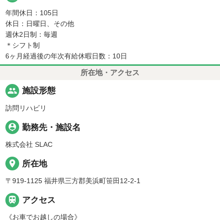
年間休日：105日
休日：日曜日、その他
週休2日制：毎週
＊シフト制
6ヶ月経過後の年次有給休暇日数：10日
所在地・アクセス
people
施設形態
訪問リハビリ
person_pin
勤務先・施設名
株式会社 SLAC
place
所在地
〒919-1125 福井県三方郡美浜町笹田12-2-1

アクセス
《お車でお越しの場合》