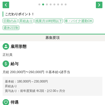


こだわりポイント！
日勤のみ
昇給あり
残業月10時間以下
車・バイク通勤OK
週休2日制
募集要項
person
雇用形態
正社員
attach_money
給与
月給 200,000円〜260,000円
※基本給+諸手当
基本給：180,000円～230,000円
昇給あり
賞与あり：前年度実績 年2回・計2.00ヶ月分
favorite_border
待遇