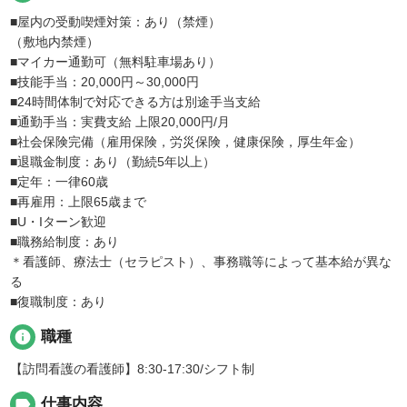
■屋内の受動喫煙対策：あり（禁煙）
（敷地内禁煙）
■マイカー通勤可（無料駐車場あり）
■技能手当：20,000円～30,000円
■24時間体制で対応できる方は別途手当支給
■通勤手当：実費支給 上限20,000円/月
■社会保険完備（雇用保険，労災保険，健康保険，厚生年金）
■退職金制度：あり（勤続5年以上）
■定年：一律60歳
■再雇用：上限65歳まで
■U・Iターン歓迎
■職務給制度：あり
＊看護師、療法士（セラピスト）、事務職等によって基本給が異な
る
■復職制度：あり
info
職種
【訪問看護の看護師】8:30-17:30/シフト制
label
仕事内容