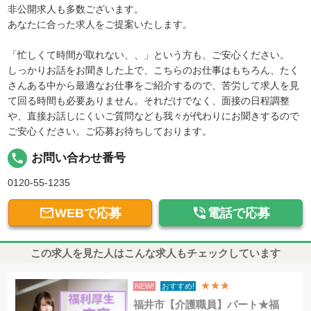
非公開求人も多数ございます。
あなたに合った求人をご提案いたします。
「忙しくて時間が取れない、、」という方も、ご安心ください。
しっかりお話をお聞きした上で、こちらのお仕事はもちろん、たく
さんある中から最適なお仕事をご紹介するので、苦労して求人を見
て回る時間も必要ありません。それだけでなく、面接の日程調整
や、直接お話しにくいご質問なども我々が代わりにお聞きするので
ご安心ください。ご応募お待ちしております。
local_phone
お問い合わせ番号
0120-55-1235


WEBで応募
電話で応募
この求人を見た人はこんな求人もチェックしています
★★★
NEW!
おすすめ!
福井市【介護職員】パート★福