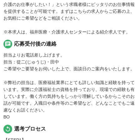
介護のお仕事がしたい！」という求職者様にピッタリのお仕事情報
を提供することが可能です。まずはこちらの求人からご応募の上、
お気軽にご希望などをご相談ください。
※本求人は、福井医療・介護求人センターによる紹介求人です。
chat
応募受付後の連絡
担当よりお電話差し上げます。
担当：從二(じゅうじ)・田中
ご希望やご要望をお伺いした上で、面談日のご案内をいたします。
※弊社の担当は、医療福祉業界にとても詳しい知識と経験を持って
います。実際に介護福祉士の資格を持っており、現場での経験も有
しています。働く方の気持ちをしっかり理解しているからこそのお
話が可能です。入職日や条件等のご希望など、どんなことでもご遠
慮なくお話ください。
BO
replay
選考プロセス