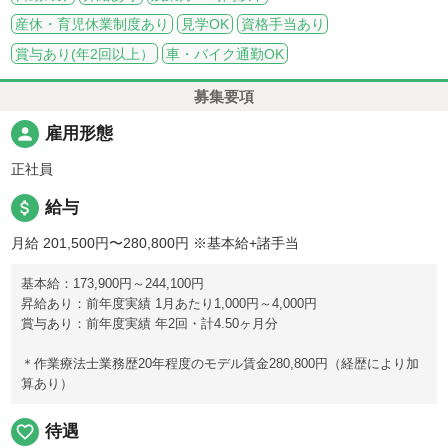
産休・育児休業制度あり
見学OK
資格手当あり
賞与あり(年2回以上）
車・バイク通勤OK
募集要項
person
雇用形態
正社員
attach_money
給与
月給 201,500円〜280,800円
※基本給+諸手当
基本給：173,900円～244,100円
昇給あり：前年度実績 1月あたり1,000円～4,000円
賞与あり：前年度実績 年2回・計4.50ヶ月分
＊作業療法士業務歴20年程度のモデル賃金280,800円（経歴により加
算あり）
favorite_border
待遇