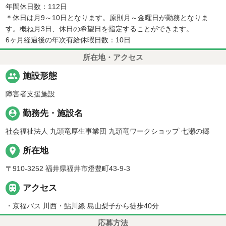
年間休日数：112日
＊休日は月9～10日となります。原則月～金曜日が勤務となりま
す。概ね月3日、休日の希望日を指定することができます。
6ヶ月経過後の年次有給休暇日数：10日
所在地・アクセス
people
施設形態
障害者支援施設
person_pin
勤務先・施設名
社会福祉法人 九頭竜厚生事業団 九頭竜ワークショップ 七瀬の郷
place
所在地
〒910-3252 福井県福井市燈豊町43-9-3

アクセス
・京福バス 川西・鮎川線 島山梨子から徒歩40分
応募方法