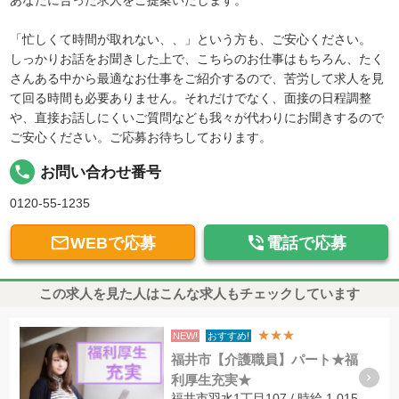
あなたに合った求人をご提案いたします。
「忙しくて時間が取れない、、」という方も、ご安心ください。
しっかりお話をお聞きした上で、こちらのお仕事はもちろん、たく
さんある中から最適なお仕事をご紹介するので、苦労して求人を見
て回る時間も必要ありません。それだけでなく、面接の日程調整
や、直接お話しにくいご質問なども我々が代わりにお聞きするので
ご安心ください。ご応募お待ちしております。
local_phone
お問い合わせ番号
0120-55-1235


WEBで応募
電話で応募
この求人を見た人はこんな求人もチェックしています
★★★
NEW!
おすすめ!
福井市【介護職員】パート★福
利厚生充実★
福井市羽水1丁目107 / 時給 1,015