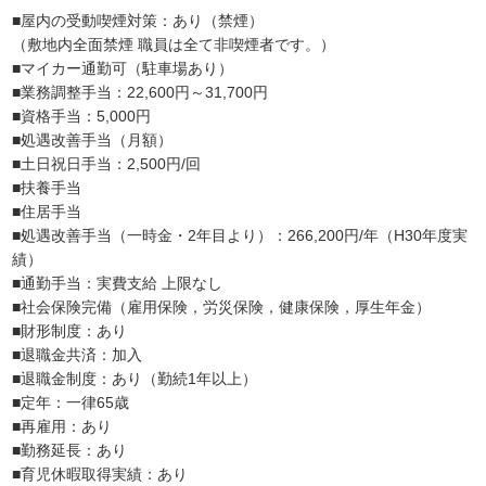
■屋内の受動喫煙対策：あり（禁煙）
（敷地内全面禁煙 職員は全て非喫煙者です。）
■マイカー通勤可（駐車場あり）
■業務調整手当：22,600円～31,700円
■資格手当：5,000円
■処遇改善手当（月額）
■土日祝日手当：2,500円/回
■扶養手当
■住居手当
■処遇改善手当（一時金・2年目より）：266,200円/年（H30年度実
績）
■通勤手当：実費支給 上限なし
■社会保険完備（雇用保険，労災保険，健康保険，厚生年金）
■財形制度：あり
■退職金共済：加入
■退職金制度：あり（勤続1年以上）
■定年：一律65歳
■再雇用：あり
■勤務延長：あり
■育児休暇取得実績：あり