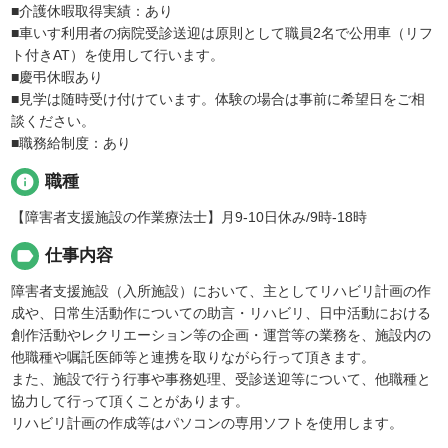
■介護休暇取得実績：あり
■車いす利用者の病院受診送迎は原則として職員2名で公用車（リフ
ト付きAT）を使用して行います。
■慶弔休暇あり
■見学は随時受け付けています。体験の場合は事前に希望日をご相
談ください。
■職務給制度：あり
info
職種
【障害者支援施設の作業療法士】月9-10日休み/9時-18時
label
仕事内容
障害者支援施設（入所施設）において、主としてリハビリ計画の作
成や、日常生活動作についての助言・リハビリ、日中活動における
創作活動やレクリエーション等の企画・運営等の業務を、施設内の
他職種や嘱託医師等と連携を取りながら行って頂きます。
また、施設で行う行事や事務処理、受診送迎等について、他職種と
協力して行って頂くことがあります。
リハビリ計画の作成等はパソコンの専用ソフトを使用します。