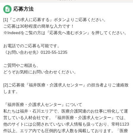
description
応募方法
[1]『この求人に応募する』ボタンよりご応募ください。
ご応募は30秒程度の簡単な入力です！
※Indeedをご覧の方は『応募先へ進むボタン』を押してください。
お電話でのご応募も可能です。
《お問い合わせ先》0120-55-1235
ご質問やご相談も、
どうぞお気軽にお問い合わせください。
[2]ご応募後『福井医療・介護求人センター』の担当者よりご連絡致
します。
『福井医療・介護求人センター』について
私たちは福井・石川エリアで、医療介護関連のお仕事に特化して運
営している人材会社です。『福井医療・介護求人センター』では、
他のサイトには公開されていない求人情報も扱っており、常時1123
件以上、エリア内でも圧倒的な求人数を掲載しております。「医療