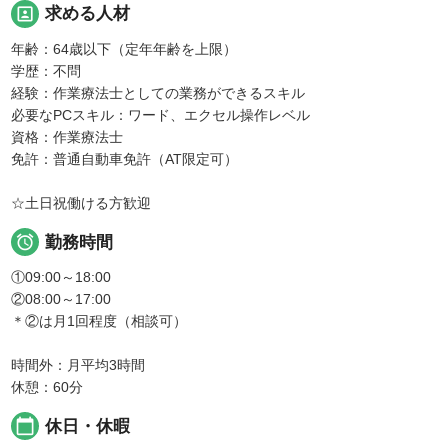
portrait
求める人材
年齢：64歳以下（定年年齢を上限）
学歴：不問
経験：作業療法士としての業務ができるスキル
必要なPCスキル：ワード、エクセル操作レベル
資格：作業療法士
免許：普通自動車免許（AT限定可）
☆土日祝働ける方歓迎

勤務時間
①09:00～18:00
②08:00～17:00
＊②は月1回程度（相談可）
時間外：月平均3時間
休憩：60分
calendar_today
休日・休暇