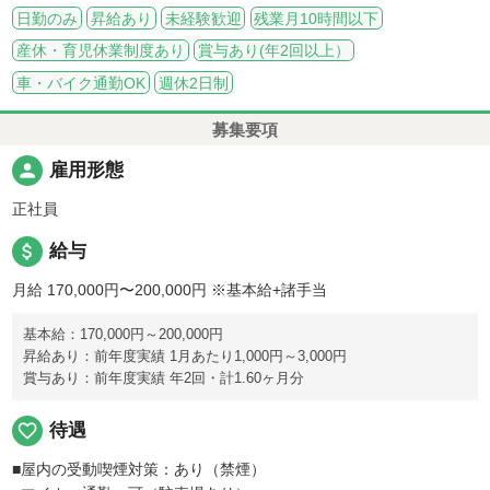
日勤のみ
昇給あり
未経験歓迎
残業月10時間以下
産休・育児休業制度あり
賞与あり(年2回以上）
車・バイク通勤OK
週休2日制
募集要項
person
雇用形態
正社員
attach_money
給与
月給 170,000円〜200,000円
※基本給+諸手当
基本給：170,000円～200,000円
昇給あり：前年度実績 1月あたり1,000円～3,000円
賞与あり：前年度実績 年2回・計1.60ヶ月分
favorite_border
待遇
■屋内の受動喫煙対策：あり（禁煙）