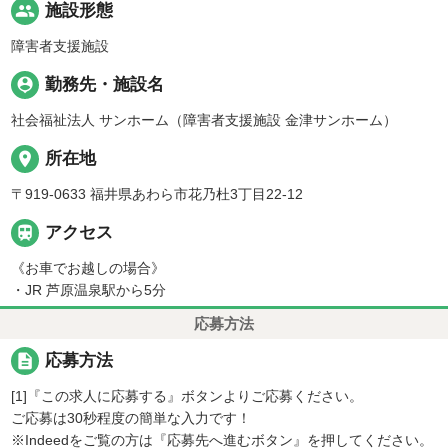
people
施設形態
障害者支援施設
person_pin
勤務先・施設名
社会福祉法人 サンホーム（障害者支援施設 金津サンホーム）
place
所在地
〒919-0633 福井県あわら市花乃杜3丁目22-12

アクセス
《お車でお越しの場合》
・JR 芦原温泉駅から5分
応募方法
description
応募方法
[1]『この求人に応募する』ボタンよりご応募ください。
ご応募は30秒程度の簡単な入力です！
※Indeedをご覧の方は『応募先へ進むボタン』を押してください。