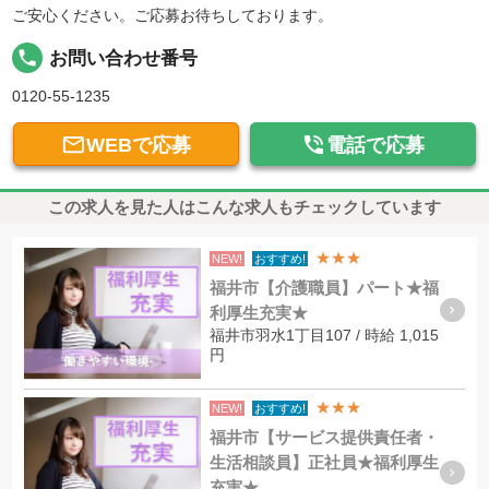
ご安心ください。ご応募お待ちしております。
local_phone
お問い合わせ番号
0120-55-1235


WEBで応募
電話で応募
この求人を見た人はこんな求人もチェックしています
★★★
NEW!
おすすめ!
福井市【介護職員】パート★福
利厚生充実★
福井市羽水1丁目107 / 時給 1,015
円
★★★
NEW!
おすすめ!
福井市【サービス提供責任者・
生活相談員】正社員★福利厚生
充実★