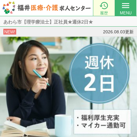

menu
履歴
MENU
あわら市【理学療法士】正社員★週休2日★
NEW!
2026.08.03更新