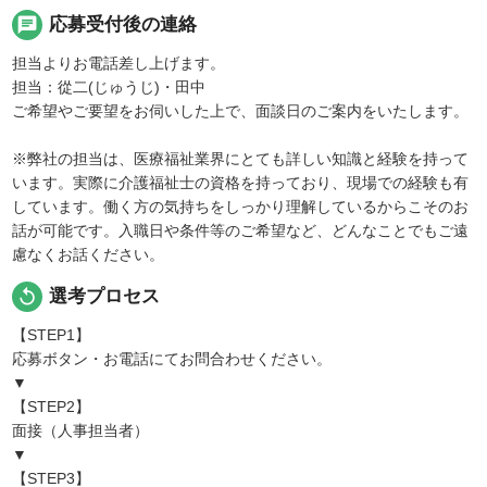
chat
応募受付後の連絡
担当よりお電話差し上げます。
担当：從二(じゅうじ)・田中
ご希望やご要望をお伺いした上で、面談日のご案内をいたします。
※弊社の担当は、医療福祉業界にとても詳しい知識と経験を持って
います。実際に介護福祉士の資格を持っており、現場での経験も有
しています。働く方の気持ちをしっかり理解しているからこそのお
話が可能です。入職日や条件等のご希望など、どんなことでもご遠
慮なくお話ください。
replay
選考プロセス
【STEP1】
応募ボタン・お電話にてお問合わせください。
▼
【STEP2】
面接（人事担当者）
▼
【STEP3】