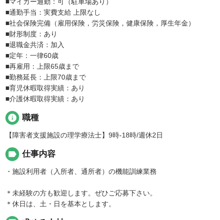
■マイカー通勤：可（駐車場あり）
■通勤手当：実費支給 上限なし
■社会保険完備（雇用保険，労災保険，健康保険，厚生年金）
■財形制度：あり
■退職金共済：加入
■定年：一律60歳
■再雇用：上限65歳まで
■勤務延長：上限70歳まで
■育児休暇取得実績：あり
■介護休暇取得実績：あり
info
職種
【障害者支援施設の理学療法士】9時-18時/週休2日
label
仕事内容
・施設利用者（入所者、通所者）の機能訓練業務
＊未経験の方も歓迎します。ぜひご応募下さい。
＊休日は、土・日を基本とします。