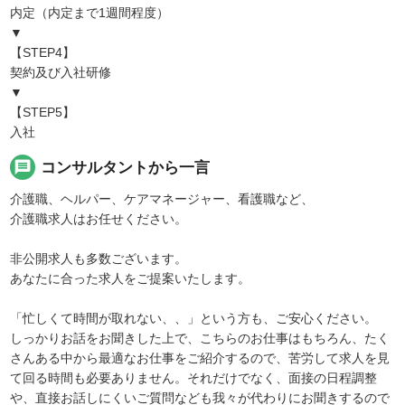
内定（内定まで1週間程度）
▼
【STEP4】
契約及び入社研修
▼
【STEP5】
入社
message
コンサルタントから一言
介護職、ヘルパー、ケアマネージャー、看護職など、
介護職求人はお任せください。
非公開求人も多数ございます。
あなたに合った求人をご提案いたします。
「忙しくて時間が取れない、、」という方も、ご安心ください。
しっかりお話をお聞きした上で、こちらのお仕事はもちろん、たく
さんある中から最適なお仕事をご紹介するので、苦労して求人を見
て回る時間も必要ありません。それだけでなく、面接の日程調整
や、直接お話しにくいご質問なども我々が代わりにお聞きするので