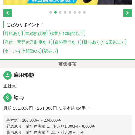


こだわりポイント！
昇給あり
未経験歓迎
残業月10時間以下
産休・育児休業制度あり
資格手当あり
賞与あり(年2回以上）
車・バイク通勤OK
駅チカ
募集要項
person
雇用形態
正社員
attach_money
給与
月給 191,000円〜264,000円
※基本給+諸手当
基本給：166,000円～204,000円
昇給あり：前年度実績 1月あたり1,000円～8,000円
賞与あり：前年度実績 年2回・計3.00ヶ月分