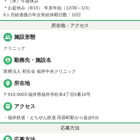
＊（水）午後休み
＊お盆休み（8/15） 年末年始（12/30～1/3）
6ヶ月経過後の年次有給休暇日数：10日
所在地・アクセス
people
施設形態
クリニック
person_pin
勤務先・施設名
医療法人 初生会 福井中央クリニック
place
所在地
〒910-0003 福井県福井市松本4丁目5番10号

アクセス
・福井鉄道・えちぜん鉄道 田原町駅から徒歩5分
応募方法
description
応募方法