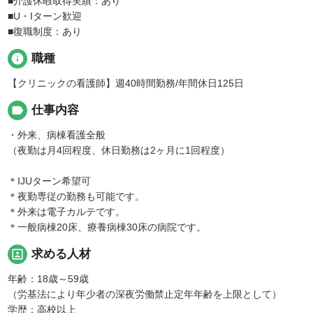
■介護休暇取得実績：あり
■U・Iターン歓迎
■復職制度：あり
info
職種
【クリニックの看護師】週40時間勤務/年間休日125日
label
仕事内容
・外来、病棟看護全般
（夜勤は月4回程度、休日勤務は2ヶ月に1回程度）
＊IJUターン希望可
＊夜勤専従の勤務も可能です。
＊外来は電子カルテです。
＊一般病棟20床、療養病棟30床の病院です。
portrait
求める人材
年齢：18歳～59歳
（労基法により年少者の深夜労働禁止定年年齢を上限として）
学歴：高校以上