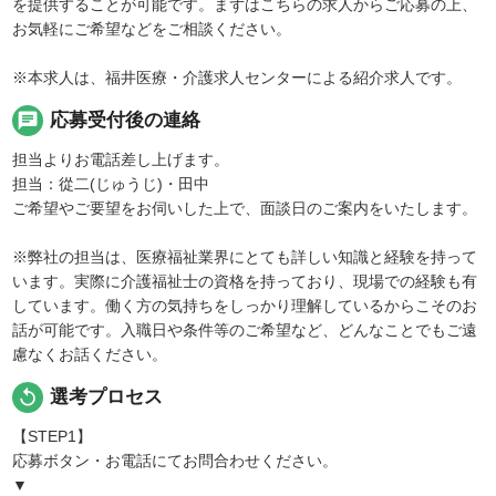
を提供することが可能です。まずはこちらの求人からご応募の上、
お気軽にご希望などをご相談ください。
※本求人は、福井医療・介護求人センターによる紹介求人です。
chat
応募受付後の連絡
担当よりお電話差し上げます。
担当：從二(じゅうじ)・田中
ご希望やご要望をお伺いした上で、面談日のご案内をいたします。
※弊社の担当は、医療福祉業界にとても詳しい知識と経験を持って
います。実際に介護福祉士の資格を持っており、現場での経験も有
しています。働く方の気持ちをしっかり理解しているからこそのお
話が可能です。入職日や条件等のご希望など、どんなことでもご遠
慮なくお話ください。
replay
選考プロセス
【STEP1】
応募ボタン・お電話にてお問合わせください。
▼