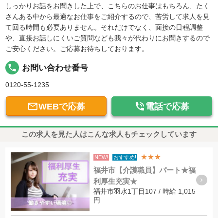
しっかりお話をお聞きした上で、こちらのお仕事はもちろん、たく
さんある中から最適なお仕事をご紹介するので、苦労して求人を見
て回る時間も必要ありません。それだけでなく、面接の日程調整
や、直接お話しにくいご質問なども我々が代わりにお聞きするので
ご安心ください。ご応募お待ちしております。
local_phone
お問い合わせ番号
0120-55-1235


WEBで応募
電話で応募
この求人を見た人はこんな求人もチェックしています
★★★
NEW!
おすすめ!
福井市【介護職員】パート★福
利厚生充実★
福井市羽水1丁目107 / 時給 1,015
円