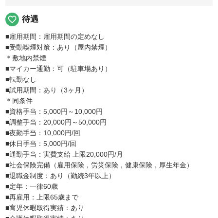
favorite_border
待遇
■雇用期間：雇用期間の定めなし
■受動喫煙対策：あり（屋内禁煙）
＊敷地内禁煙
■マイカー通勤：可（駐車場あり）
■転勤なし
■試用期間：あり（3ヶ月）
＊同条件
■資格手当：5,000円～10,000円
■調整手当：20,000円～50,000円
■夜勤手当：10,000円/回
■休日手当：5,000円/回
■通勤手当：実費支給 上限20,000円/月
■社会保険完備（雇用保険，労災保険，健康保険，厚生年金）
■退職金制度：あり（勤続3年以上）
■定年：一律60歳
■再雇用：上限65歳まで
■育児休暇取得実績：あり