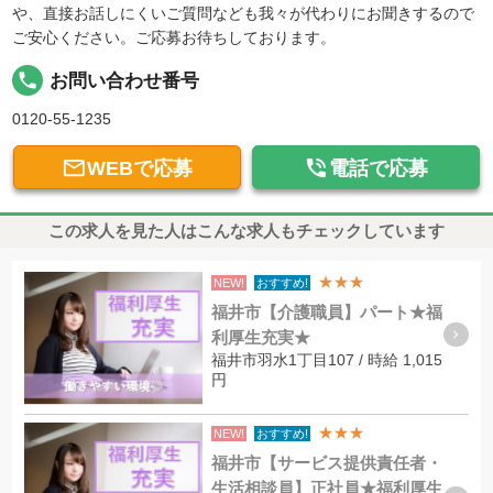
や、直接お話しにくいご質問なども我々が代わりにお聞きするので
ご安心ください。ご応募お待ちしております。
local_phone
お問い合わせ番号
0120-55-1235


WEBで応募
電話で応募
この求人を見た人はこんな求人もチェックしています
★★★
NEW!
おすすめ!
福井市【介護職員】パート★福
利厚生充実★
福井市羽水1丁目107 / 時給 1,015
円
★★★
NEW!
おすすめ!
福井市【サービス提供責任者・
生活相談員】正社員★福利厚生