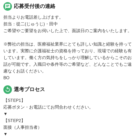
chat
応募受付後の連絡
担当よりお電話差し上げます。
担当：從二(じゅうじ)・田中
ご希望やご要望をお伺いした上で、面談日のご案内をいたします。
※弊社の担当は、医療福祉業界にとても詳しい知識と経験を持って
います。実際に介護福祉士の資格を持っており、現場での経験も有
しています。働く方の気持ちをしっかり理解しているからこそのお
話が可能です。入職日や条件等のご希望など、どんなことでもご遠
慮なくお話ください。
BO
replay
選考プロセス
【STEP1】
応募ボタン・お電話にてお問合わせください。
▼
【STEP2】
面接（人事担当者）
▼