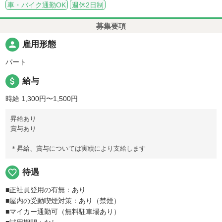
車・バイク通勤OK
週休2日制
募集要項
person
雇用形態
パート
attach_money
給与
時給 1,300円〜1,500円
昇給あり
賞与あり
＊昇給、賞与については実績により支給します
favorite_border
待遇
■正社員登用の有無：あり
■屋内の受動喫煙対策：あり（禁煙）
■マイカー通勤可（無料駐車場あり）