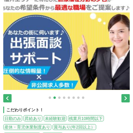


こだわりポイント！
日勤のみ
昇給あり
未経験歓迎
残業月10時間以下
産休・育児休業制度あり
賞与あり(年2回以上）