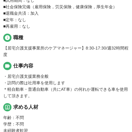
■試用期間：なし
■社会保険完備（雇用保険，労災保険，健康保険，厚生年金）
■退職金共済：加入
■定年：なし
■再雇用：なし
info
職種
【居宅介護支援事業所のケアマネージャー】8:30-17:30/週32時間程
度
label
仕事内容
・居宅介護支援業務全般
・訪問の際は社用車を使用します
＊軽自動車・普通自動車（共にAT車）の何れか運転できる車を使用
して頂きます。
portrait
求める人材
年齢：不問
学歴：不問
未経験者歓迎