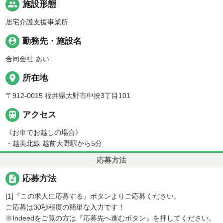
people
施設形態
居宅介護支援事業所
person_pin
勤務先・施設名
合同会社 あい
place
所在地
〒912-0015 福井県大野市中挾3丁目101

アクセス
《お車でお越しの場合》
・越美北線 越前大野駅から5分
応募方法
description
応募方法
[1]『この求人に応募する』ボタンよりご応募ください。
ご応募は30秒程度の簡単な入力です！
※Indeedをご覧の方は『応募先へ進むボタン』を押してください。