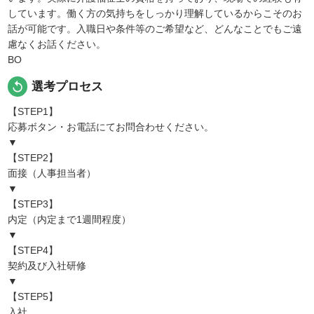
しています。働く方の気持ちをしっかり理解しているからこそのお
話が可能です。入職日や条件等のご希望など、どんなことでもご遠
慮なくお話ください。
BO
replay
選考プロセス
【STEP1】
応募ボタン・お電話にてお問合わせください。
▼
【STEP2】
面接（人事担当者）
▼
【STEP3】
内定（内定まで1週間程度）
▼
【STEP4】
契約及び入社研修
▼
【STEP5】
入社