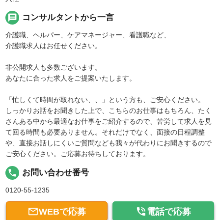
message
コンサルタントから一言
介護職、ヘルパー、ケアマネージャー、看護職など、
介護職求人はお任せください。
非公開求人も多数ございます。
あなたに合った求人をご提案いたします。
「忙しくて時間が取れない、、」という方も、ご安心ください。
しっかりお話をお聞きした上で、こちらのお仕事はもちろん、たく
さんある中から最適なお仕事をご紹介するので、苦労して求人を見
て回る時間も必要ありません。それだけでなく、面接の日程調整
や、直接お話しにくいご質問なども我々が代わりにお聞きするので
ご安心ください。ご応募お待ちしております。
local_phone
お問い合わせ番号
0120-55-1235


WEBで応募
電話で応募