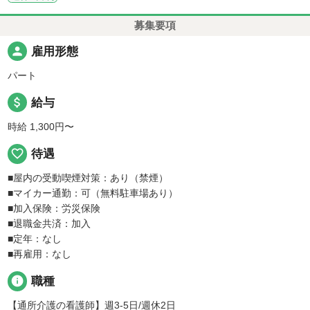
募集要項
person
雇用形態
パート
attach_money
給与
時給 1,300円〜
favorite_border
待遇
■屋内の受動喫煙対策：あり（禁煙）
■マイカー通勤：可（無料駐車場あり）
■加入保険：労災保険
■退職金共済：加入
■定年：なし
■再雇用：なし
info
職種
【通所介護の看護師】週3-5日/週休2日