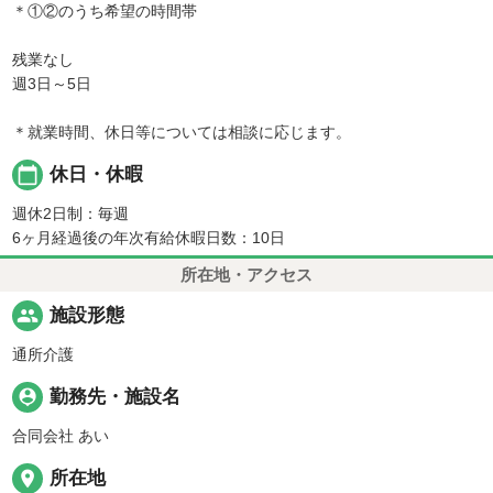
＊①②のうち希望の時間帯
残業なし
週3日～5日
＊就業時間、休日等については相談に応じます。
calendar_today
休日・休暇
週休2日制：毎週
6ヶ月経過後の年次有給休暇日数：10日
所在地・アクセス
people
施設形態
通所介護
person_pin
勤務先・施設名
合同会社 あい
place
所在地