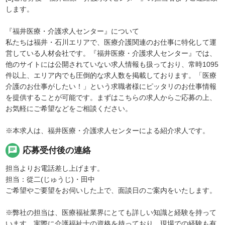
します。
『福井医療・介護求人センター』について
私たちは福井・石川エリアで、医療介護関連のお仕事に特化して運
営している人材会社です。『福井医療・介護求人センター』では、
他のサイトには公開されていない求人情報も扱っており、常時1095
件以上、エリア内でも圧倒的な求人数を掲載しております。「医療
介護のお仕事がしたい！」という求職者様にピッタリのお仕事情報
を提供することが可能です。まずはこちらの求人からご応募の上、
お気軽にご希望などをご相談ください。
※本求人は、福井医療・介護求人センターによる紹介求人です。
chat
応募受付後の連絡
担当よりお電話差し上げます。
担当：從二(じゅうじ)・田中
ご希望やご要望をお伺いした上で、面談日のご案内をいたします。
※弊社の担当は、医療福祉業界にとても詳しい知識と経験を持って
います。実際に介護福祉士の資格を持っており、現場での経験も有