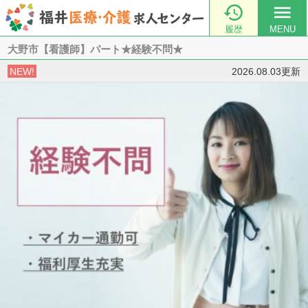

menu
履歴
MENU
大野市【看護師】パート★経験不問★
NEW!
2026.08.03更新