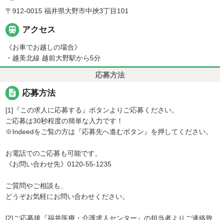
〒912-0015 福井県大野市中挾3丁目101

アクセス
《お車でお越しの場合》
・越美北線 越前大野駅から5分
応募方法
description
応募方法
[1]『この求人に応募する』ボタンよりご応募ください。
ご応募は30秒程度の簡単な入力です！
※Indeedをご覧の方は『応募先へ進むボタン』を押してください。
お電話でのご応募も可能です。
《お問い合わせ先》0120-55-1235
ご質問やご相談も、
どうぞお気軽にお問い合わせください。
[2]ご応募後『福井医療・介護求人センター』の担当者よりご連絡致