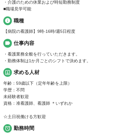
・介護のための休業および時短勤務制度
■職場見学可能
info
職種
【病院の看護師】9時-16時/週5日程度
label
仕事内容
・看護業務全般を行っていただきます。
・勤務体制は1か月ごとのシフトで決めます。
portrait
求める人材
年齢：59歳以下（定年年齢を上限）
学歴：不問
未経験者歓迎
資格：准看護師、看護師 ＊いずれか
☆土日祝働ける方歓迎

勤務時間