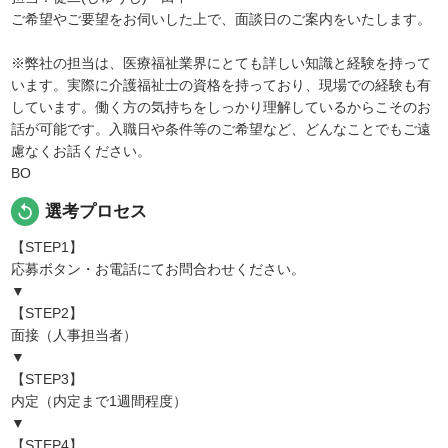
ご希望やご要望をお伺いした上で、面談日のご案内をいたします。
※弊社の担当は、医療福祉業界にとても詳しい知識と経験を持って
います。実際に介護福祉士の資格を持っており、現場での経験も有
しています。働く方の気持ちをしっかり理解しているからこそのお
話が可能です。入職日や条件等のご希望など、どんなことでもご遠
慮なくお話ください。
BO
replay
選考プロセス
【STEP1】
応募ボタン・お電話にてお問合わせください。
▼
【STEP2】
面接（人事担当者）
▼
【STEP3】
内定（内定まで1週間程度）
▼
【STEP4】