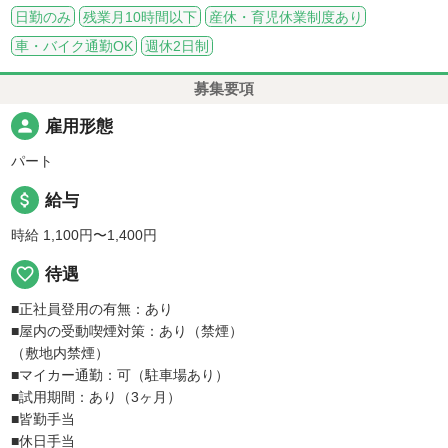
日勤のみ
残業月10時間以下
産休・育児休業制度あり
車・バイク通勤OK
週休2日制
募集要項
person
雇用形態
パート
attach_money
給与
時給 1,100円〜1,400円
favorite_border
待遇
■正社員登用の有無：あり
■屋内の受動喫煙対策：あり（禁煙）
（敷地内禁煙）
■マイカー通勤：可（駐車場あり）
■試用期間：あり（3ヶ月）
■皆勤手当
■休日手当