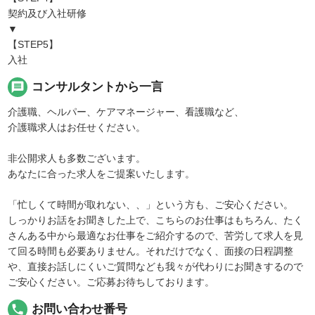
契約及び入社研修
▼
【STEP5】
入社
message
コンサルタントから一言
介護職、ヘルパー、ケアマネージャー、看護職など、
介護職求人はお任せください。
非公開求人も多数ございます。
あなたに合った求人をご提案いたします。
「忙しくて時間が取れない、、」という方も、ご安心ください。
しっかりお話をお聞きした上で、こちらのお仕事はもちろん、たく
さんある中から最適なお仕事をご紹介するので、苦労して求人を見
て回る時間も必要ありません。それだけでなく、面接の日程調整
や、直接お話しにくいご質問なども我々が代わりにお聞きするので
ご安心ください。ご応募お待ちしております。
local_phone
お問い合わせ番号