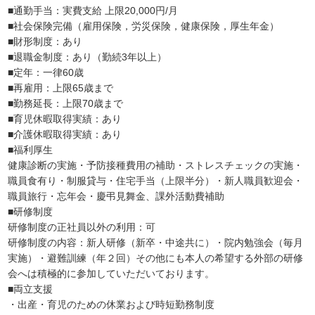
■通勤手当：実費支給 上限20,000円/月
■社会保険完備（雇用保険，労災保険，健康保険，厚生年金）
■財形制度：あり
■退職金制度：あり（勤続3年以上）
■定年：一律60歳
■再雇用：上限65歳まで
■勤務延長：上限70歳まで
■育児休暇取得実績：あり
■介護休暇取得実績：あり
■福利厚生
健康診断の実施・予防接種費用の補助・ストレスチェックの実施・
職員食有り・制服貸与・住宅手当（上限半分）・新人職員歓迎会・
職員旅行・忘年会・慶弔見舞金、課外活動費補助
■研修制度
研修制度の正社員以外の利用：可
研修制度の内容：新人研修（新卒・中途共に）・院内勉強会（毎月
実施）・避難訓練（年２回）その他にも本人の希望する外部の研修
会へは積極的に参加していただいております。
■両立支援
・出産・育児のための休業および時短勤務制度