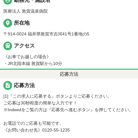
person_pin
勤務先・施設名
医療法人 敦賀温泉病院
place
所在地
〒914-0024 福井県敦賀市吉河41号1番地の5

アクセス
《お車でお越しの場合》
・JR北陸本線 敦賀駅から10分
応募方法
description
応募方法
[1]『この求人に応募する』ボタンよりご応募ください。
ご応募は30秒程度の簡単な入力です！
※Indeedをご覧の方は『応募先へ進むボタン』を押してください。
お電話でのご応募も可能です。
《お問い合わせ先》0120-55-1235