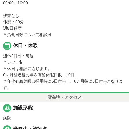
09:00～16:00
残業なし
休憩：60分
週5日程度
＊労働日数について相談可
calendar_today
休日・休暇
週休2日制：毎週
＊シフト制
＊休日は相談に応じます。
6ヶ月経過後の年次有給休暇日数：10日
＊年次有給休暇は採用時に5日付与し、6ヵ月後に5日付与となりま
す。
所在地・アクセス
people
施設形態
病院