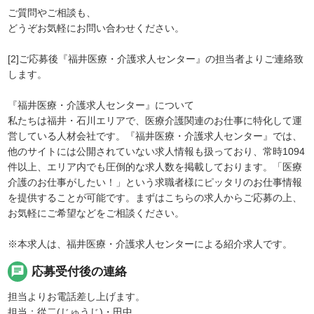
ご質問やご相談も、
どうぞお気軽にお問い合わせください。
[2]ご応募後『福井医療・介護求人センター』の担当者よりご連絡致
します。
『福井医療・介護求人センター』について
私たちは福井・石川エリアで、医療介護関連のお仕事に特化して運
営している人材会社です。『福井医療・介護求人センター』では、
他のサイトには公開されていない求人情報も扱っており、常時1094
件以上、エリア内でも圧倒的な求人数を掲載しております。「医療
介護のお仕事がしたい！」という求職者様にピッタリのお仕事情報
を提供することが可能です。まずはこちらの求人からご応募の上、
お気軽にご希望などをご相談ください。
※本求人は、福井医療・介護求人センターによる紹介求人です。
chat
応募受付後の連絡
担当よりお電話差し上げます。
担当：從二(じゅうじ)・田中