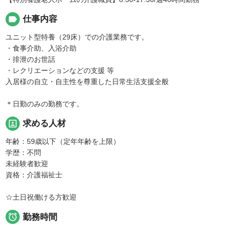
label
仕事内容
ユニット型特養（29床）での介護業務です。
・食事介助、入浴介助
・排泄のお世話
・レクリエーションなどの支援 等
入居様の自立・自主性を尊重した日常生活支援全般
＊日勤のみの勤務です。
portrait
求める人材
年齢：59歳以下（定年年齢を上限）
学歴：不問
未経験者歓迎
資格：介護福祉士
☆土日祝働ける方歓迎

勤務時間