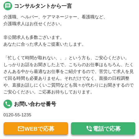
message
コンサルタントから一言
介護職、ヘルパー、ケアマネージャー、看護職など、
介護職求人はお任せください。
非公開求人も多数ございます。
あなたに合った求人をご提案いたします。
「忙しくて時間が取れない、、」という方も、ご安心ください。
しっかりお話をお聞きした上で、こちらのお仕事はもちろん、たく
さんある中から最適なお仕事をご紹介するので、苦労して求人を見
て回る時間も必要ありません。それだけでなく、面接の日程調整
や、直接お話しにくいご質問なども我々が代わりにお聞きするので
ご安心ください。ご応募お待ちしております。
local_phone
お問い合わせ番号
0120-55-1235


WEBで応募
電話で応募