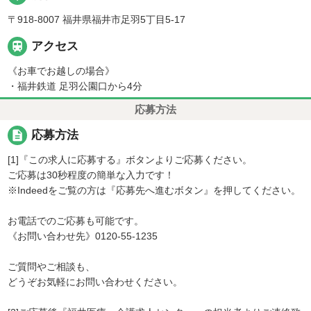
〒918-8007 福井県福井市足羽5丁目5-17

アクセス
《お車でお越しの場合》
・福井鉄道 足羽公園口から4分
応募方法
description
応募方法
[1]『この求人に応募する』ボタンよりご応募ください。
ご応募は30秒程度の簡単な入力です！
※Indeedをご覧の方は『応募先へ進むボタン』を押してください。
お電話でのご応募も可能です。
《お問い合わせ先》0120-55-1235
ご質問やご相談も、
どうぞお気軽にお問い合わせください。