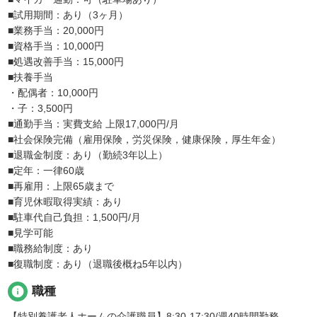
■試用期間：あり（3ヶ月）
■業務手当：20,000円
■資格手当：10,000円
■処遇改善手当：15,000円
■扶養手当
・配偶者：10,000円
・子：3,500円
■通勤手当：実費支給 上限17,000円/月
■社会保険完備（雇用保険，労災保険，健康保険，厚生年金）
■退職金制度：あり（勤続3年以上）
■定年：一律60歳
■再雇用：上限65歳まで
■育児休暇取得実績：あり
■駐車代自己負担：1,500円/月
■見学可能
■職務給制度：あり
■復職制度：あり（退職後概ね5年以内）
info
職種
【特別養護老人ホームの介護職員】8:30-17:30/週40時間勤務