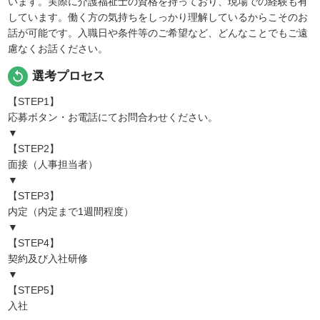
います。実際に介護福祉士の資格を持っており、現場での経験も有
しています。働く方の気持ちをしっかり理解しているからこそのお
話が可能です。入職日や条件等のご希望など、どんなことでもご遠
慮なくお話ください。
replay
選考プロセス
【STEP1】
応募ボタン・お電話にてお問合わせください。
▼
【STEP2】
面接（人事担当者）
▼
【STEP3】
内定（内定まで1週間程度）
▼
【STEP4】
契約及び入社研修
▼
【STEP5】
入社