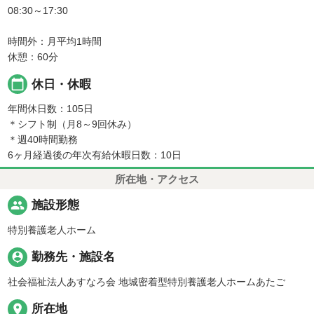
08:30～17:30
時間外：月平均1時間
休憩：60分
calendar_today
休日・休暇
年間休日数：105日
＊シフト制（月8～9回休み）
＊週40時間勤務
6ヶ月経過後の年次有給休暇日数：10日
所在地・アクセス
people
施設形態
特別養護老人ホーム
person_pin
勤務先・施設名
社会福祉法人あすなろ会 地城密着型特別養護老人ホームあたご
place
所在地