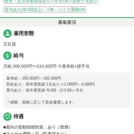
産休・育児休業制度あり
見学OK
資格手当あり
賞与あり(年2回以上）
車・バイク通勤OK
募集要項
person
雇用形態
正社員
attach_money
給与
月給 200,000円〜210,000円
※基本給+諸手当
基本給：155,000円～165,000円
昇給あり：前年度実績 1月あたり1,000円～4,000円
賞与あり：前年度実績 年2回・計3.60ヶ月分
＊経験、資格に応じて賃金優遇します。
favorite_border
待遇
■屋内の受動喫煙対策：あり（禁煙）
■マイカー通勤：可（駐車場あり）