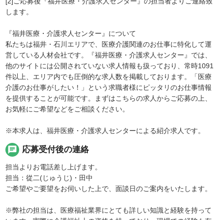
[2]ご応募後『福井医療・介護求人センター』の担当者よりご連絡致
します。
『福井医療・介護求人センター』について
私たちは福井・石川エリアで、医療介護関連のお仕事に特化して運
営している人材会社です。『福井医療・介護求人センター』では、
他のサイトには公開されていない求人情報も扱っており、常時1091
件以上、エリア内でも圧倒的な求人数を掲載しております。「医療
介護のお仕事がしたい！」という求職者様にピッタリのお仕事情報
を提供することが可能です。まずはこちらの求人からご応募の上、
お気軽にご希望などをご相談ください。
※本求人は、福井医療・介護求人センターによる紹介求人です。
chat
応募受付後の連絡
担当よりお電話差し上げます。
担当：從二(じゅうじ)・田中
ご希望やご要望をお伺いした上で、面談日のご案内をいたします。
※弊社の担当は、医療福祉業界にとても詳しい知識と経験を持って