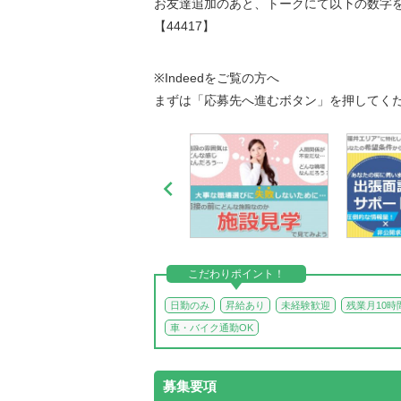
お友達追加のあと、トークにて以下の数字
【44417】
※Indeedをご覧の方へ
まずは「応募先へ進むボタン」を押してく

こだわりポイント！
日勤のみ
昇給あり
未経験歓迎
残業月10時
車・バイク通勤OK
募集要項