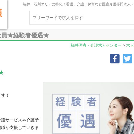
福井・石川エリアに特化！看護、介護、保育など医療介護専門求人
社員★経験者優遇★
福井医療・介護求人センター
>
求人
★
です！
介護サービスや介護予
門職が支援していきま