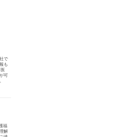
社で
報も
「医
が可
。
護福
理解
ご遠