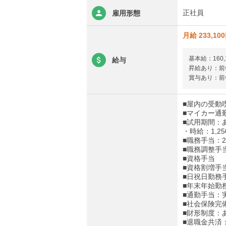
正社員
雇用形態
月給 233,10
基本給：160,
給与
昇給あり：前年
賞与あり：前年
■屋内の受動
■マイカー通
■試用期間：
・時給：1,
■職務手当：23
■職務調整手当：
■資格手当
■資格割増手
■日祝日勤務
■年末年始勤
■通勤手当：実
■社会保険完
■財形制度：
■退職金共済