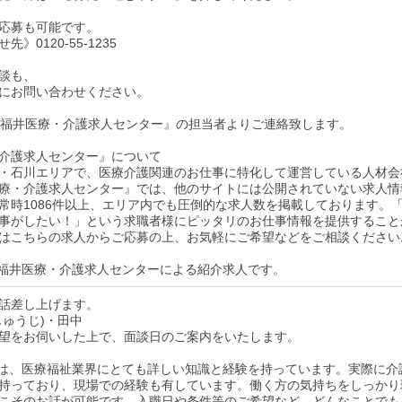
応募も可能です。
》0120-55-1235
談も、
にお問い合わせください。
後『福井医療・介護求人センター』の担当者よりご連絡致します。
介護求人センター』について
・石川エリアで、医療介護関連のお仕事に特化して運営している人材会
療・介護求人センター』では、他のサイトには公開されていない求人情
常時1086件以上、エリア内でも圧倒的な求人数を掲載しております。
事がしたい！」という求職者様にピッタリのお仕事情報を提供すること
はこちらの求人からご応募の上、お気軽にご希望などをご相談ください
福井医療・介護求人センターによる紹介求人です。
話差し上げます。
じゅうじ)・田中
望をお伺いした上で、面談日のご案内をいたします。
は、医療福祉業界にとても詳しい知識と経験を持っています。実際に介
持っており、現場での経験も有しています。働く方の気持ちをしっかり
こそのお話が可能です。入職日や条件等のご希望など、どんなことでも