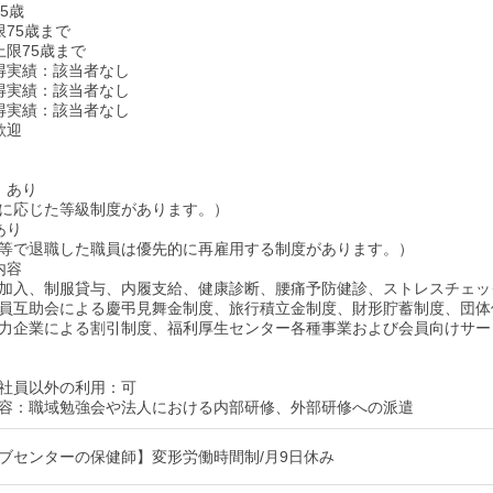
5歳
限75歳まで
上限75歳まで
得実績：該当者なし
得実績：該当者なし
得実績：該当者なし
歓迎
：あり
に応じた等級制度があります。）
あり
等で退職した職員は優先的に再雇用する制度があります。）
内容
加入、制服貸与、内履支給、健康診断、腰痛予防健診、ストレスチェッ
員互助会による慶弔見舞金制度、旅行積立金制度、財形貯蓄制度、団体
力企業による割引制度、福利厚生センター各種事業および会員向けサー
社員以外の利用：可
容：職域勉強会や法人における内部研修、外部研修への派遣
ブセンターの保健師】変形労働時間制/月9日休み