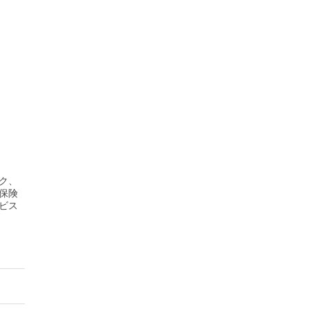
ク、
保険
ビス