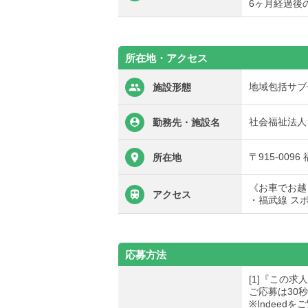
6ヶ月経過後
所在地・アクセス
地域包括サブ
施設形態
社会福祉法人
勤務先・施設名
〒915-009
所在地
《お車でお越
アクセス
・福武線 ス
応募方法
[1]『この
ご応募は30
※Indee