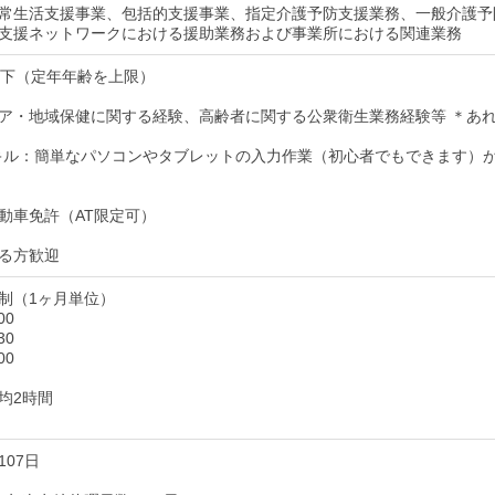
常生活支援事業、包括的支援事業、指定介護予防支援業務、一般介護予
支援ネットワークにおける援助業務および事業所における関連業務
以下（定年年齢を上限）
ア・地域保健に関する経験、高齢者に関する公衆衛生業務経験等 ＊あ
キル：簡単なパソコンやタブレットの入力作業（初心者でもできます）
動車免許（AT限定可）
る方歓迎
制（1ヶ月単位）
00
30
00
均2時間
07日