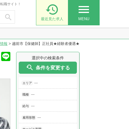
・転職サイト！

menu

最近見た求人
MENU
情報
>
越前市【保健師】正社員★経験者優遇★
選択中の検索条件

条件を変更する
---
エリア
---
職種
---
給与
---
雇用形態