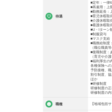
■定年：一律6
■再雇用：上
■勤務延長：
■育児休暇取
待遇
■介護休暇取
■看護休暇取
■U・Iターン
■制服貸与
■マスク支給
■職務給制度
（職位職責等
■復職制度：
（育児や介護
■福利厚生の
各種保険への
予防接種、職
割引制度、協
ほか
■研修制度
研修制度の正
研修制度の内
【地域包括サ
職種