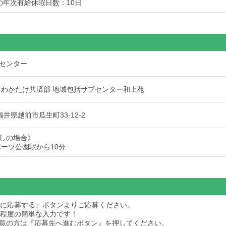
の年次有給休暇日数：10日
センター
 わかたけ共済部 地域包括サブセンター和上苑
6 福井県越前市瓜生町33-12-2
しの場合》
ポーツ公園駅から10分
求人に応募する』ボタンよりご応募ください。
秒程度の簡単な入力です！
dをご覧の方は『応募先へ進むボタン』を押してください。