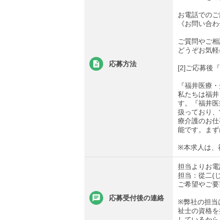
お電話でのご
《お問い合わせ先
ご質問やご相
どうぞお気軽
応募方法
[2]ご応募
『福井医療・
私たちは福井
す。『福井医
扱っており、
療介護のお仕
能です。まず
※本求人は、
担当よりお電
担当：從二(
ご希望やご要
応募受付後の連絡
※弊社の担当
祉士の資格を
しているから