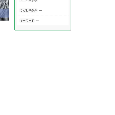
---
サービス形態
---
こだわり条件
---
キーワード