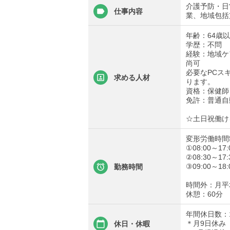
介護予防・日
仕事内容
業、地域包括
年齢：64歳
学歴：不問
経験：地域ケ
尚可
必要なPCス
求める人材
ります。
資格：保健師
免許：普通自
☆土日祝働け
変形労働時間
①08:00～17:
②08:30～17:
③09:00～18:
勤務時間
時間外：月平
休憩：60分
年間休日数：1
＊月9日休み
休日・休暇