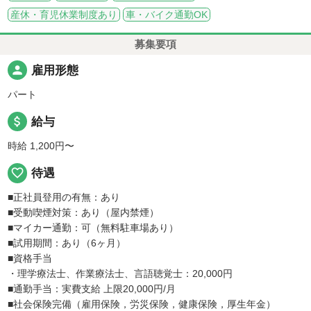
産休・育児休業制度あり
車・バイク通勤OK
募集要項
person
雇用形態
パート
attach_money
給与
時給 1,200円〜
favorite_border
待遇
■正社員登用の有無：あり
■受動喫煙対策：あり（屋内禁煙）
■マイカー通勤：可（無料駐車場あり）
■試用期間：あり（6ヶ月）
■資格手当
・理学療法士、作業療法士、言語聴覚士：20,000円
■通勤手当：実費支給 上限20,000円/月
■社会保険完備（雇用保険，労災保険，健康保険，厚生年金）