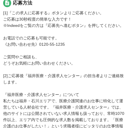
description
応募方法
[1]『この求人に応募する』ボタンよりご応募ください。
ご応募は30秒程度の簡単な入力です！
※Indeedをご覧の方は『応募先へ進むボタン』を押してください。
お電話でのご応募も可能です。
《お問い合わせ先》0120-55-1235
ご質問やご相談も、
どうぞお気軽にお問い合わせください。
[2]ご応募後『福井医療・介護求人センター』の担当者よりご連絡致
します。
『福井医療・介護求人センター』について
私たちは福井・石川エリアで、医療介護関連のお仕事に特化して運
営している人材会社です。『福井医療・介護求人センター』では、
他のサイトには公開されていない求人情報も扱っており、常時1070
件以上、エリア内でも圧倒的な求人数を掲載しております。「医療
介護のお仕事がしたい！」という求職者様にピッタリのお仕事情報