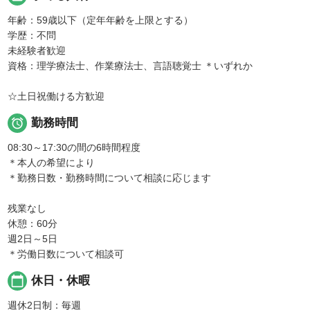
年齢：59歳以下（定年年齢を上限とする）
学歴：不問
未経験者歓迎
資格：理学療法士、作業療法士、言語聴覚士 ＊いずれか
☆土日祝働ける方歓迎

勤務時間
08:30～17:30の間の6時間程度
＊本人の希望により
＊勤務日数・勤務時間について相談に応じます
残業なし
休憩：60分
週2日～5日
＊労働日数について相談可
calendar_today
休日・休暇
週休2日制：毎週