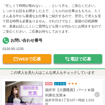
「忙しくて時間が取れない、、」という方も、ご安心ください。
しっかりお話をお聞きした上で、こちらのお仕事はもちろん、たく
さんある中から最適なお仕事をご紹介するので、苦労して求人を見
て回る時間も必要ありません。それだけでなく、面接の日程調整
や、直接お話しにくいご質問なども我々が代わりにお聞きするので
ご安心ください。ご応募お待ちしております。
local_phone
お問い合わせ番号
0120-55-1235


WEBで応募
電話で応募
この求人を見た人はこんな求人もチェックしています
★★★
NEW!
おすすめ!
福井市【介護職員】パート★福
利厚生充実★
福井市羽水1丁目107 / 時給 1,015
円