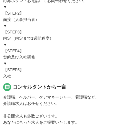
応募ボタン・お電話にてお問合わせください。
▼
【STEP2】
面接（人事担当者）
▼
【STEP3】
内定（内定まで1週間程度）
▼
【STEP4】
契約及び入社研修
▼
【STEP5】
入社
message
コンサルタントから一言
介護職、ヘルパー、ケアマネージャー、看護職など、
介護職求人はお任せください。
非公開求人も多数ございます。
あなたに合った求人をご提案いたします。