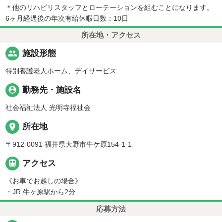
＊他のリハビリスタッフとローテーションを組むことになります。
6ヶ月経過後の年次有給休暇日数：10日
所在地・アクセス
people
施設形態
特別養護老人ホーム、デイサービス
person_pin
勤務先・施設名
社会福祉法人 光明寺福祉会
place
所在地
〒912-0091 福井県大野市牛ケ原154-1-1

アクセス
《お車でお越しの場合》
・JR 牛ヶ原駅から2分
応募方法