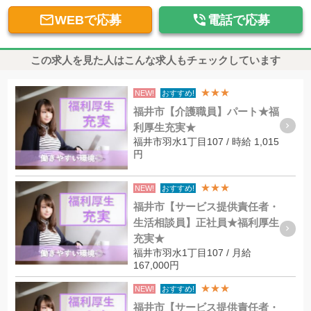


WEBで応募
電話で応募
この求人を見た人はこんな求人もチェックしています
★★★
NEW!
おすすめ!
福井市【介護職員】パート★福
利厚生充実★
福井市羽水1丁目107 / 時給 1,015
円
★★★
NEW!
おすすめ!
福井市【サービス提供責任者・
生活相談員】正社員★福利厚生
充実★
福井市羽水1丁目107 / 月給
167,000円
★★★
NEW!
おすすめ!
福井市【サービス提供責任者・