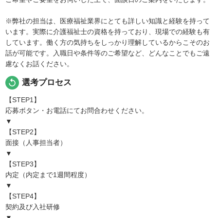
※弊社の担当は、医療福祉業界にとても詳しい知識と経験を持って
います。実際に介護福祉士の資格を持っており、現場での経験も有
しています。働く方の気持ちをしっかり理解しているからこそのお
話が可能です。入職日や条件等のご希望など、どんなことでもご遠
慮なくお話ください。
replay
選考プロセス
【STEP1】
応募ボタン・お電話にてお問合わせください。
▼
【STEP2】
面接（人事担当者）
▼
【STEP3】
内定（内定まで1週間程度）
▼
【STEP4】
契約及び入社研修
▼