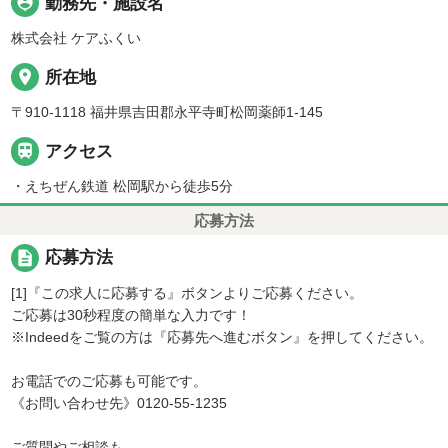
person_pin
勤務先・施設名
株式会社 ケアふくい
place
所在地
〒910-1118 福井県吉田郡永平寺町松岡薬師1-145

アクセス
・えちぜん鉄道 松岡駅から徒歩5分
応募方法
description
応募方法
[1]『この求人に応募する』ボタンよりご応募ください。
ご応募は30秒程度の簡単な入力です！
※Indeedをご覧の方は『応募先へ進むボタン』を押してください。
お電話でのご応募も可能です。
《お問い合わせ先》0120-55-1235
ご質問やご相談も、