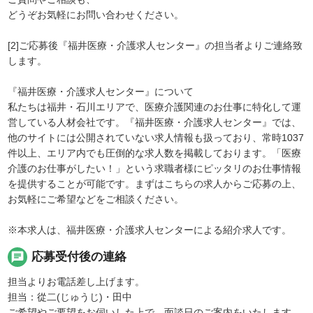
どうぞお気軽にお問い合わせください。
[2]ご応募後『福井医療・介護求人センター』の担当者よりご連絡致
します。
『福井医療・介護求人センター』について
私たちは福井・石川エリアで、医療介護関連のお仕事に特化して運
営している人材会社です。『福井医療・介護求人センター』では、
他のサイトには公開されていない求人情報も扱っており、常時1037
件以上、エリア内でも圧倒的な求人数を掲載しております。「医療
介護のお仕事がしたい！」という求職者様にピッタリのお仕事情報
を提供することが可能です。まずはこちらの求人からご応募の上、
お気軽にご希望などをご相談ください。
※本求人は、福井医療・介護求人センターによる紹介求人です。
chat
応募受付後の連絡
担当よりお電話差し上げます。
担当：從二(じゅうじ)・田中
ご希望やご要望をお伺いした上で、面談日のご案内をいたします。