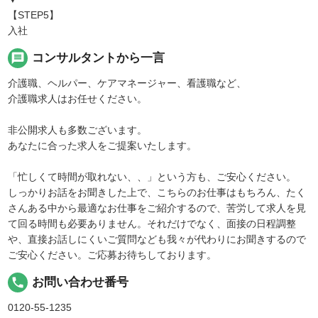
【STEP5】
入社
message
コンサルタントから一言
介護職、ヘルパー、ケアマネージャー、看護職など、
介護職求人はお任せください。
非公開求人も多数ございます。
あなたに合った求人をご提案いたします。
「忙しくて時間が取れない、、」という方も、ご安心ください。
しっかりお話をお聞きした上で、こちらのお仕事はもちろん、たく
さんある中から最適なお仕事をご紹介するので、苦労して求人を見
て回る時間も必要ありません。それだけでなく、面接の日程調整
や、直接お話しにくいご質問なども我々が代わりにお聞きするので
ご安心ください。ご応募お待ちしております。
local_phone
お問い合わせ番号
0120-55-1235