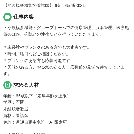
【小規模多機能の看護師】8時-17時/週休2日
label
仕事内容
・小規模多機能・グループホームでの健康管理、服薬管理、医療処
置のほか、病院との連携などを行っていただきます。
＊未経験やブランクのある方でも大丈夫です。
＊時間、曜日などご相談ください。
＊ブランクのある方も応募可能です。
＊興味のある方、やる気のある方、応募前の見学お待ちしていま
す。
portrait
求める人材
年齢：65歳以下（定年年齢を上限）
学歴：不問
未経験者歓迎
資格：看護師
免許：普通自動車免許（AT限定可）