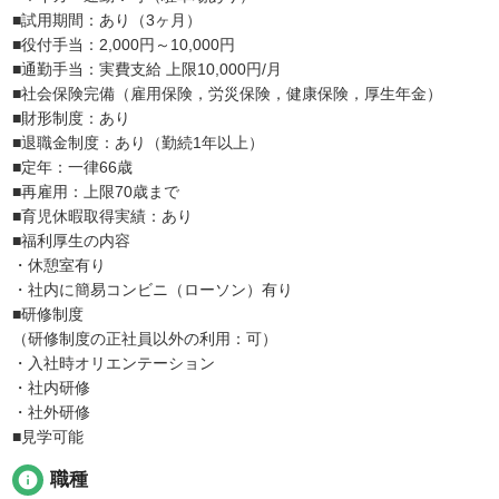
■試用期間：あり（3ヶ月）
■役付手当：2,000円～10,000円
■通勤手当：実費支給 上限10,000円/月
■社会保険完備（雇用保険，労災保険，健康保険，厚生年金）
■財形制度：あり
■退職金制度：あり（勤続1年以上）
■定年：一律66歳
■再雇用：上限70歳まで
■育児休暇取得実績：あり
■福利厚生の内容
・休憩室有り
・社内に簡易コンビニ（ローソン）有り
■研修制度
（研修制度の正社員以外の利用：可）
・入社時オリエンテーション
・社内研修
・社外研修
■見学可能
info
職種