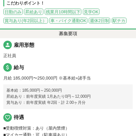
こだわりポイント！
日勤のみ
昇給あり
残業月10時間以下
見学OK
賞与あり(年2回以上）
車・バイク通勤OK
週休2日制
駅チカ
募集要項
person
雇用形態
正社員
attach_money
給与
月給 185,000円〜250,000円
※基本給+諸手当
基本給：185,000円～250,000円
昇給あり：前年度実績 1月あたり0円～12,000円
賞与あり：前年度実績 年2回・計 2.00ヶ月分
favorite_border
待遇
■受動喫煙対策：あり（屋内禁煙）
■マイカー通勤：可（駐車場あり）