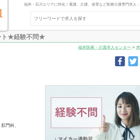
福井・石川エリアに特化！看護、介護、保育など医療介護専門求人
ート★経験不問★
福井医療・介護求人センター
>
求
、肛門科、