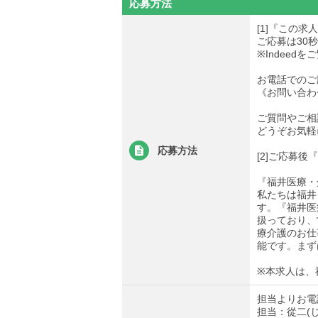
応募方法
[1]『この
ご応募は30
※Indee
お電話でのご
《お問い合わせ先
ご質問やご相
どうぞお気軽
応募方法
[2]ご応募
『福井医療・
私たちは福井
す。『福井医
扱っており、
療介護のお仕
能です。まず
※本求人は、
担当よりお電
担当：從二(