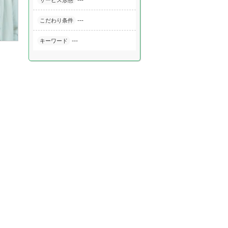
---
サービス形態
---
こだわり条件
---
キーワード