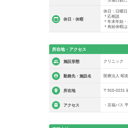
＊労働日数に
休日：日曜日
＊応相談
休日・休暇
＊年末年始・
＊有給休暇は
所在地・アクセス
クリニック
施設形態
医療法人 昭
勤務先・施設名
〒910-023
所在地
・京福バス 
アクセス