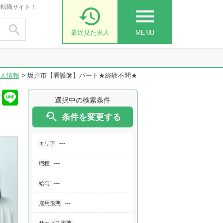
・転職サイト！

menu

最近見た求人
MENU
人情報
>
坂井市【看護師】パート★経験不問★
選択中の検索条件

条件を変更する
---
エリア
---
職種
---
給与
---
雇用形態