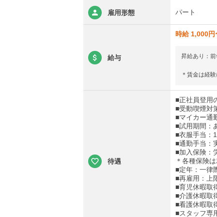
パート
雇用形態
時給 1,000円
昇給あり：前
給与
＊賃金は経験
■正社員登用
■受動喫煙対
■マイカー通
■試用期間：
■衣服手当：1
■通勤手当：
■加入保険：
＊各種保険は
待遇
■定年：一律
■再雇用：上
■育児休暇取
■介護休暇取
■看護休暇取
■スタッフ専