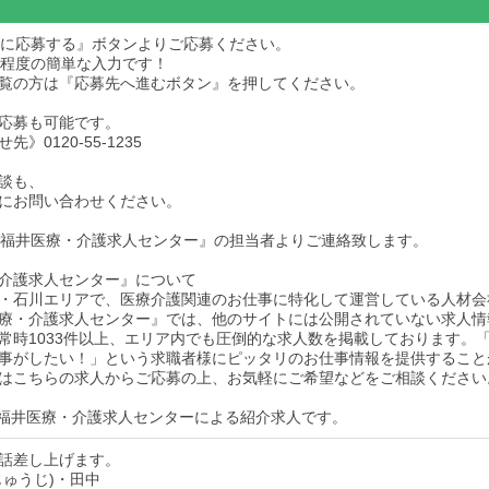
求人に応募する』ボタンよりご応募ください。
秒程度の簡単な入力です！
dをご覧の方は『応募先へ進むボタン』を押してください。
応募も可能です。
》0120-55-1235
談も、
にお問い合わせください。
後『福井医療・介護求人センター』の担当者よりご連絡致します。
介護求人センター』について
・石川エリアで、医療介護関連のお仕事に特化して運営している人材会
療・介護求人センター』では、他のサイトには公開されていない求人情
常時1033件以上、エリア内でも圧倒的な求人数を掲載しております。
事がしたい！」という求職者様にピッタリのお仕事情報を提供すること
はこちらの求人からご応募の上、お気軽にご希望などをご相談ください
福井医療・介護求人センターによる紹介求人です。
話差し上げます。
じゅうじ)・田中