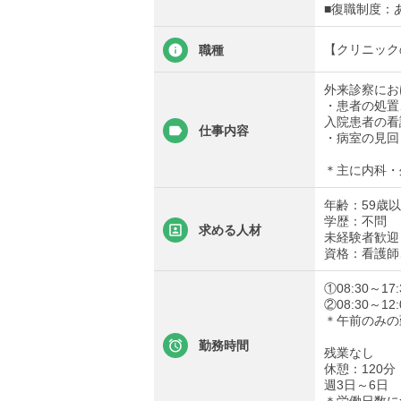
■復職制度：
【クリニック
職種
外来診察にお
・患者の処置
入院患者の看
仕事内容
・病室の見回
＊主に内科・
年齢：59歳
学歴：不問
求める人材
未経験者歓迎
資格：看護師
①08:30～
②08:30～1
＊午前のみの
勤務時間
残業なし
休憩：120分
週3日～6日