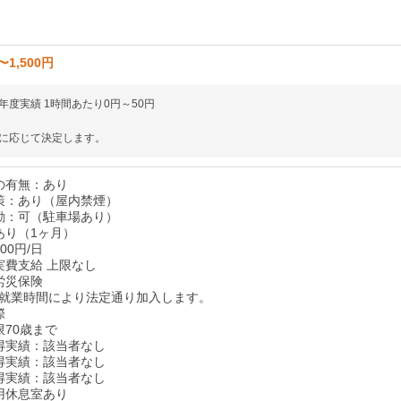
〜1,500円
年度実績 1時間あたり0円～50円
に応じて決定します。
の有無：あり
策：あり（屋内禁煙）
勤：可（駐車場あり）
あり（1ヶ月）
00円/日
実費支給 上限なし
労災保険
就業時間により法定通り加入します。
際
限70歳まで
得実績：該当者なし
得実績：該当者なし
得実績：該当者なし
用休息室あり