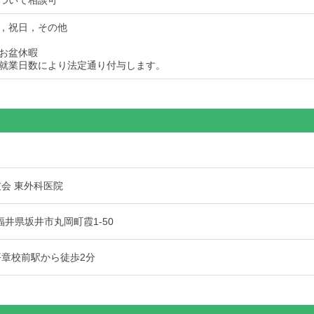
ついて相談可
，祝日，その他
お盆休暇
就業日数により法定通り付与します。
友会 東外科医院
1 福井県坂井市丸岡町霞1-50
平章校前駅から徒歩2分