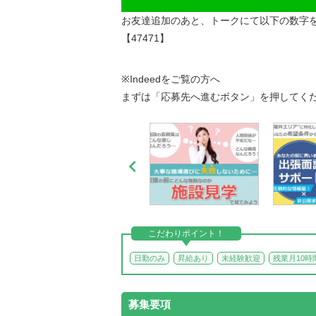
お友達追加のあと、トークにて以下の数字
【47471】
※Indeedをご覧の方へ
まずは「応募先へ進むボタン」を押してく

こだわりポイント！
日勤のみ
昇給あり
未経験歓迎
残業月10時
募集要項