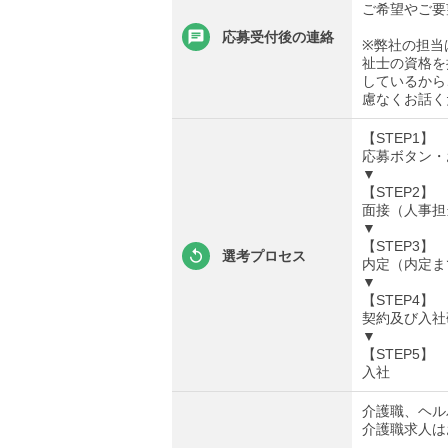
ご希望やご要
応募受付後の連絡
※弊社の担当
祉士の資格を
しているから
慮なくお話く
【STEP1】
応募ボタン・
▼
【STEP2】
面接（人事担
▼
【STEP3】
選考プロセス
内定（内定ま
▼
【STEP4】
契約及び入社
▼
【STEP5】
入社
介護職、ヘル
介護職求人は