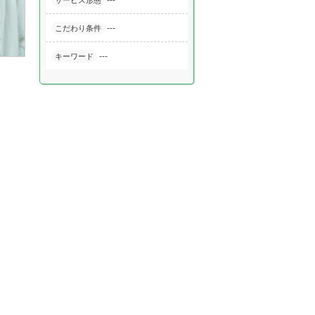
---
サービス形態
---
こだわり条件
---
キーワード