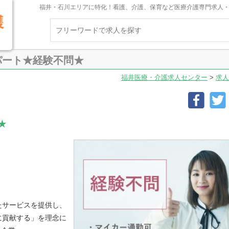
福井・石川エリアに特化！看護、介護、保育など医療介護専門求人
パート★経験不問★
福井医療・介護求人センター
>
求人
★
たサービスを提供し、
に貢献する」を理念に