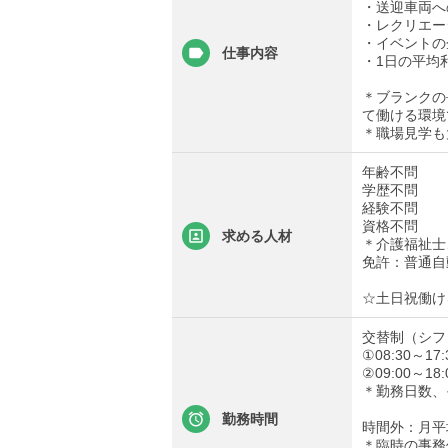
・送迎車両へ
・レクリエー
・イベントの
仕事内容
・1日の平均利
＊ブランクの
て働ける環境
＊職場見学も
年齢不問
学歴不問
経験不問
資格不問
求める人材
＊介護福祉士
免許：普通自
☆土日祝働け
交替制（シフ
①08:30～17:
②09:00～18:
＊勤務日数、
勤務時間
時間外：月平
＊臨時の事務