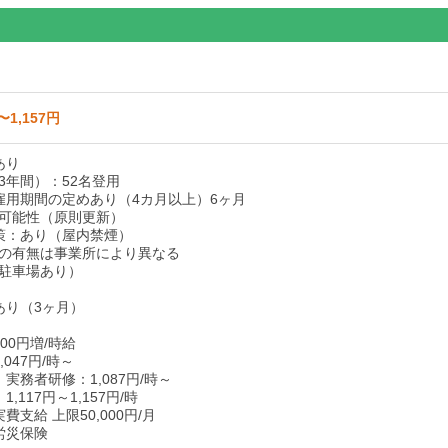
〜1,157円
あり
3年間）：52名登用
雇用期間の定めあり（4カ月以上）6ヶ月
可能性（原則更新）
策：あり（屋内禁煙）
の有無は事業所により異なる
（駐車場あり）
あり（3ヶ月）
00円増/時給
047円/時～
実務者研修：1,087円/時～
,117円～1,157円/時
費支給 上限50,000円/月
労災保険