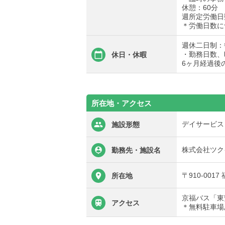
休憩：60分
週所定労働日
＊労働日数に
週休二日制：
・勤務日数、
休日・休暇
6ヶ月経過後
所在地・アクセス
デイサービス
施設形態
株式会社ツク
勤務先・施設名
〒910-001
所在地
京福バス「東
アクセス
＊無料駐車場