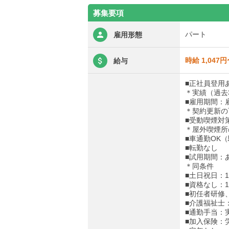
募集要項
パート
雇用形態
時給 1,047円
給与
■正社員登用
＊実績（過去
■雇用期間：
＊契約更新の
■受動喫煙対
＊屋外喫煙所
■車通勤OK
■転勤なし
■試用期間：
＊同条件
■土日祝日：1
■資格なし：1,
■初任者研修、
■介護福祉士：1
■通勤手当：実
■加入保険：