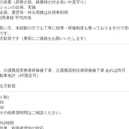
の添乗（昇降介助、移乗時の付き添いや見守り）
ションの企画、実施
企画、運営等・外出用務は社用車利用
用者様 平均20名
長い方、未経験の方でも丁寧に指導・研修制度も整っておりますので安
です。
大歓迎です（事前にご連絡をお願いいたします）
、介護職員実務者研修修了者、介護職員初任者研修修了者 あれば尚可
動車免許（AT限定可）
る方歓迎
ト制）
30
00
その他希望時間はご相談ください。
均2時間
作業、利用者増加の対応