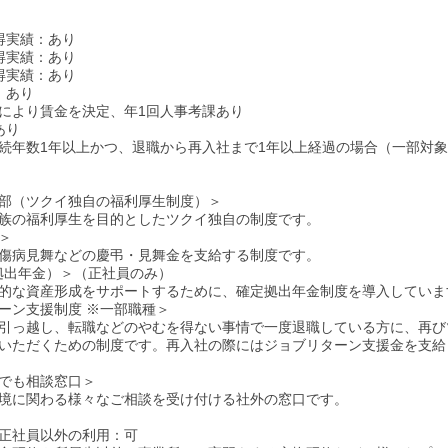
得実績：あり
得実績：あり
得実績：あり
：あり
により賃金を決定、年1回人事考課あり
あり
続年数1年以上かつ、退職から再入社まで1年以上経過の場合（一部対
部（ツクイ独自の福利厚生制度）＞
族の福利厚生を目的としたツクイ独自の制度です。
＞
傷病見舞などの慶弔・見舞金を支給する制度です。
拠出年金）＞（正社員のみ）
的な資産形成をサポートするために、確定拠出年金制度を導入していま
ーン支援制度 ※一部職種＞
引っ越し、転職などのやむを得ない事情で一度退職している方に、再び
いただくための制度です。再入社の際にはジョブリターン支援金を支給
でも相談窓口＞
境に関わる様々なご相談を受け付ける社外の窓口です。
正社員以外の利用：可