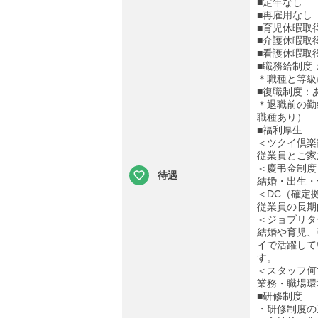
■定年なし
■再雇用なし
■育児休暇取
■介護休暇取
■看護休暇取
■職務給制度
＊職種と等級
■復職制度：
＊退職前の勤
職種あり）
■福利厚生
＜ツクイ倶楽
従業員とご家
＜慶弔金制度
待遇
結婚・出生・
＜DC（確定
従業員の長期
＜ジョブリタ
結婚や育児、
イで活躍して
す。
＜スタッフ何
業務・職場環
■研修制度
・研修制度の