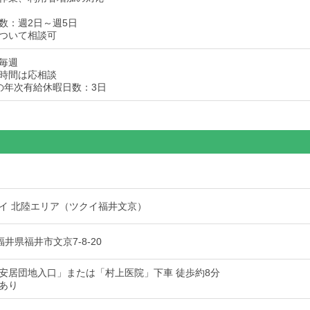
数：週2日～週5日
ついて相談可
毎週
時間は応相談
の年次有給休暇日数：3日
イ 北陸エリア（ツクイ福井文京）
7 福井県福井市文京7-8-20
安居団地入口」または「村上医院」下車 徒歩約8分
あり