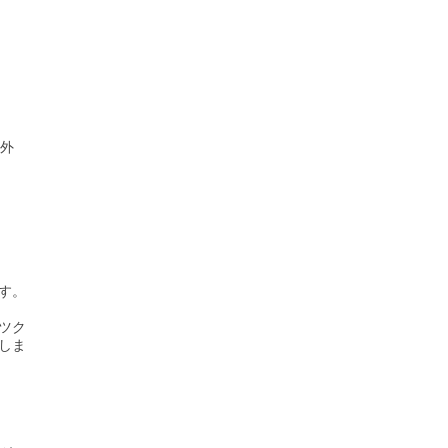
象外
す。
ツク
しま