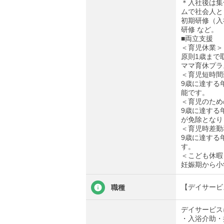
＊入社後は集
ムで社会人と
初期研修（入
研修 など。
■両立支援
＜育児休業＞
原則1歳まで
ママ育休プラ
＜育児短時間
9歳に達する
能です。
＜育児のため
9歳に達する
が免除となり
＜育児時差勤
9歳に達する
す。
＜こども休暇
妊娠期から小
【デイサービ
職種
デイサービス
・入浴介助・