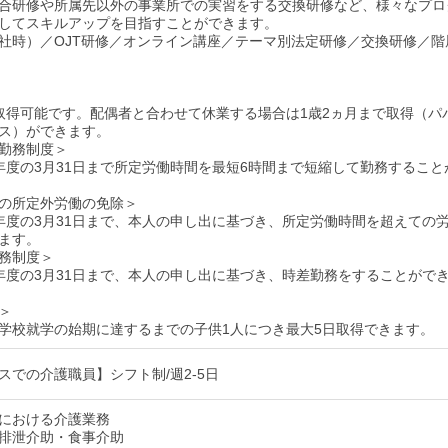
合研修や所属先以外の事業所での実習をする交換研修など、様々なプロ
してスキルアップを目指すことができます。
社時）／OJT研修／オンライン講座／テーマ別法定研修／交換研修／階
取得可能です。配偶者と合わせて休業する場合は1歳2ヵ月まで取得（パ
ス）ができます。
勤務制度＞
年度の3月31日まで所定労働時間を最短6時間まで短縮して勤務すること
の所定外労働の免除＞
年度の3月31日まで、本人の申し出に基づき、所定労働時間を超えての
ます。
務制度＞
年度の3月31日まで、本人の申し出に基づき、時差勤務をすることがで
＞
学校就学の始期に達するまでの子供1人につき最大5日取得できます。
スでの介護職員】シフト制/週2-5日
における介護業務
排泄介助・食事介助