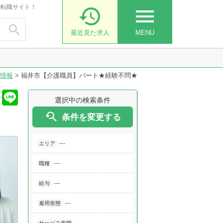
・転職サイト！

menu

最近見た求人
MENU
情報
>
福井市【介護職員】パート★経験不問★
選択中の検索条件

条件を変更する
---
エリア
---
職種
---
給与
---
雇用形態