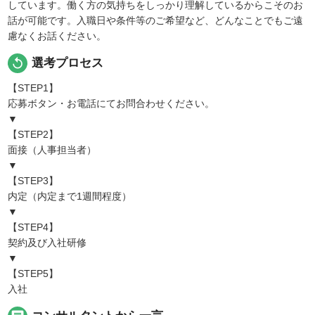
しています。働く方の気持ちをしっかり理解しているからこそのお
話が可能です。入職日や条件等のご希望など、どんなことでもご遠
慮なくお話ください。
replay
選考プロセス
【STEP1】
応募ボタン・お電話にてお問合わせください。
▼
【STEP2】
面接（人事担当者）
▼
【STEP3】
内定（内定まで1週間程度）
▼
【STEP4】
契約及び入社研修
▼
【STEP5】
入社