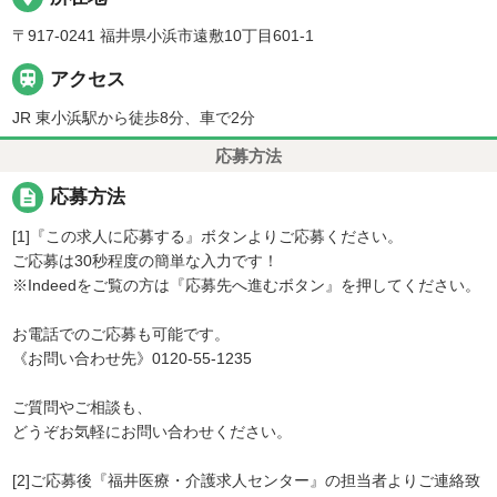
〒917-0241 福井県小浜市遠敷10丁目601-1

アクセス
JR 東小浜駅から徒歩8分、車で2分
応募方法
description
応募方法
[1]『この求人に応募する』ボタンよりご応募ください。
ご応募は30秒程度の簡単な入力です！
※Indeedをご覧の方は『応募先へ進むボタン』を押してください。
お電話でのご応募も可能です。
《お問い合わせ先》0120-55-1235
ご質問やご相談も、
どうぞお気軽にお問い合わせください。
[2]ご応募後『福井医療・介護求人センター』の担当者よりご連絡致