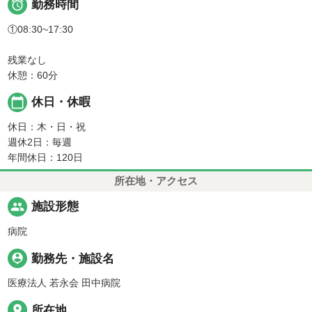

勤務時間
①08:30~17:30
残業なし
休憩：60分
calendar_today
休日・休暇
休日：木・日・祝
週休2日：毎週
年間休日：120日
所在地・アクセス
people
施設形態
病院
person_pin
勤務先・施設名
医療法人 若永会 田中病院
place
所在地