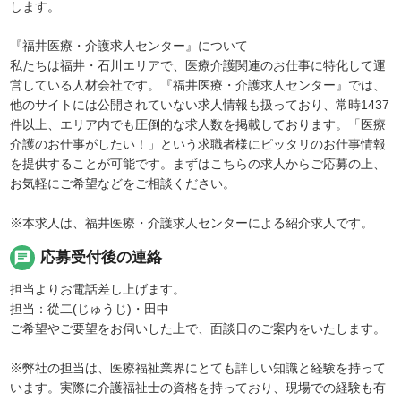
します。
『福井医療・介護求人センター』について
私たちは福井・石川エリアで、医療介護関連のお仕事に特化して運
営している人材会社です。『福井医療・介護求人センター』では、
他のサイトには公開されていない求人情報も扱っており、常時1437
件以上、エリア内でも圧倒的な求人数を掲載しております。「医療
介護のお仕事がしたい！」という求職者様にピッタリのお仕事情報
を提供することが可能です。まずはこちらの求人からご応募の上、
お気軽にご希望などをご相談ください。
※本求人は、福井医療・介護求人センターによる紹介求人です。
chat
応募受付後の連絡
担当よりお電話差し上げます。
担当：從二(じゅうじ)・田中
ご希望やご要望をお伺いした上で、面談日のご案内をいたします。
※弊社の担当は、医療福祉業界にとても詳しい知識と経験を持って
います。実際に介護福祉士の資格を持っており、現場での経験も有