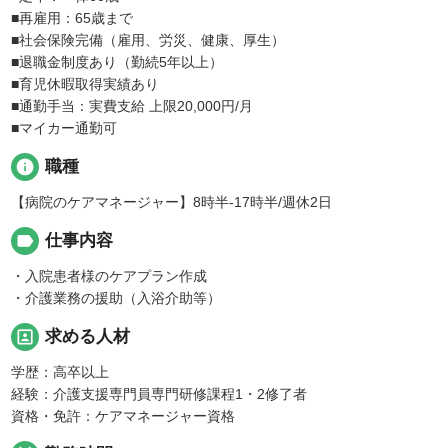
■再雇用：65歳まで
■社会保険完備（雇用、労災、健康、厚生）
■退職金制度あり（勤続5年以上）
■育児休暇取得実績あり
■通勤手当：実費支給 上限20,000円/月
■マイカー通勤可
info
職種
【病院のケアマネージャー】8時半-17時半/週休2日
label
仕事内容
・入院患者様のケアプラン作成
・介護業務の援助（入浴介助等）
portrait
求める人材
学歴：高卒以上
経験：介護支援専門員専門研修課程1・2修了者
資格・免許：ケアマネージャー資格