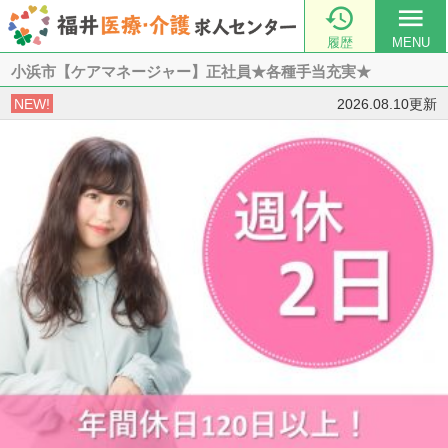

menu
履歴
MENU
小浜市【ケアマネージャー】正社員★各種手当充実★
NEW!
2026.08.10更新