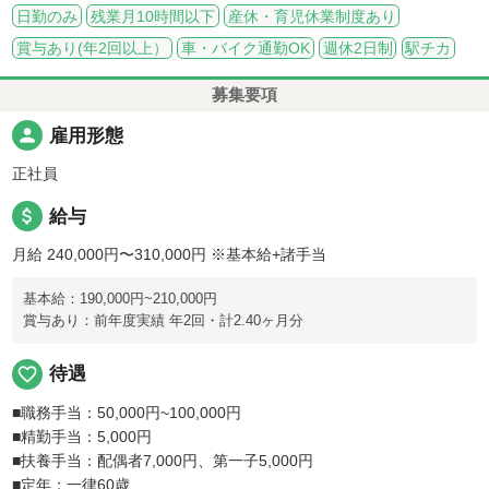
日勤のみ
残業月10時間以下
産休・育児休業制度あり
賞与あり(年2回以上）
車・バイク通勤OK
週休2日制
駅チカ
募集要項
person
雇用形態
正社員
attach_money
給与
月給 240,000円〜310,000円
※基本給+諸手当
基本給：190,000円~210,000円
賞与あり：前年度実績 年2回・計2.40ヶ月分
favorite_border
待遇
■職務手当：50,000円~100,000円
■精勤手当：5,000円
■扶養手当：配偶者7,000円、第一子5,000円
■定年：一律60歳