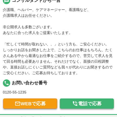
message
コンサルタントから一言
介護職、ヘルパー、ケアマネージャー、看護職など、
介護職求人はお任せください。
非公開求人も多数ございます。
あなたに合った求人をご提案いたします。
「忙しくて時間が取れない、、」という方も、ご安心ください。
しっかりお話をお聞きした上で、こちらのお仕事はもちろん、たく
さんある中から最適なお仕事をご紹介するので、苦労して求人を見
て回る時間も必要ありません。それだけでなく、面接の日程調整
や、直接お話しにくいご質問なども我々が代わりにお聞きするので
ご安心ください。ご応募お待ちしております。
local_phone
お問い合わせ番号
0120-55-1235


WEBで応募
電話で応募