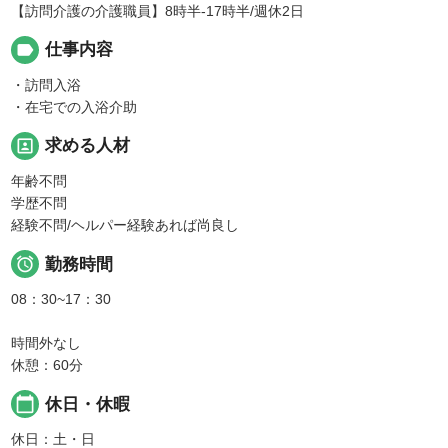
【訪問介護の介護職員】8時半-17時半/週休2日
label
仕事内容
・訪問入浴
・在宅での入浴介助
portrait
求める人材
年齢不問
学歴不問
経験不問/ヘルパー経験あれば尚良し

勤務時間
08：30~17：30
時間外なし
休憩：60分
calendar_today
休日・休暇
休日：土・日