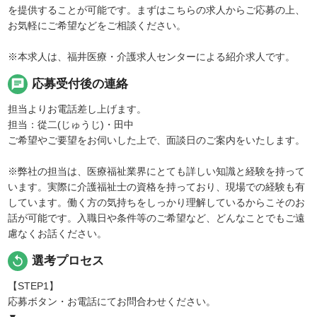
を提供することが可能です。まずはこちらの求人からご応募の上、
お気軽にご希望などをご相談ください。
※本求人は、福井医療・介護求人センターによる紹介求人です。
chat
応募受付後の連絡
担当よりお電話差し上げます。
担当：從二(じゅうじ)・田中
ご希望やご要望をお伺いした上で、面談日のご案内をいたします。
※弊社の担当は、医療福祉業界にとても詳しい知識と経験を持って
います。実際に介護福祉士の資格を持っており、現場での経験も有
しています。働く方の気持ちをしっかり理解しているからこそのお
話が可能です。入職日や条件等のご希望など、どんなことでもご遠
慮なくお話ください。
replay
選考プロセス
【STEP1】
応募ボタン・お電話にてお問合わせください。