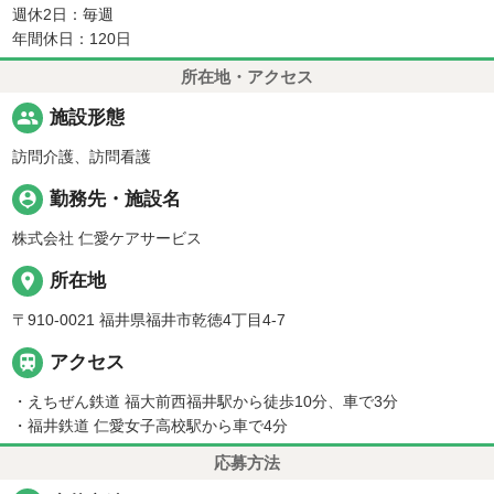
週休2日：毎週
年間休日：120日
所在地・アクセス
people
施設形態
訪問介護、訪問看護
person_pin
勤務先・施設名
株式会社 仁愛ケアサービス
place
所在地
〒910-0021 福井県福井市乾徳4丁目4-7

アクセス
・えちぜん鉄道 福大前西福井駅から徒歩10分、車で3分
・福井鉄道 仁愛女子高校駅から車で4分
応募方法