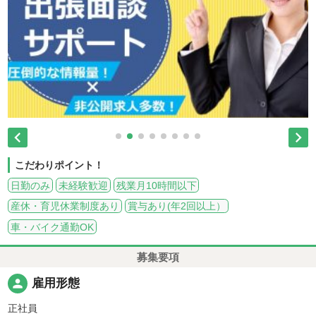


こだわりポイント！
日勤のみ
未経験歓迎
残業月10時間以下
産休・育児休業制度あり
賞与あり(年2回以上）
車・バイク通勤OK
募集要項
person
雇用形態
正社員