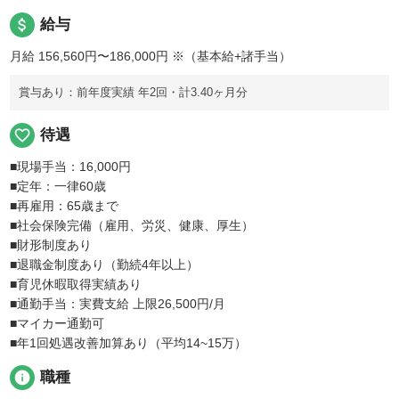
attach_money
給与
月給 156,560円〜186,000円
※（基本給+諸手当）
賞与あり：前年度実績 年2回・計3.40ヶ月分
favorite_border
待遇
■現場手当：16,000円
■定年：一律60歳
■再雇用：65歳まで
■社会保険完備（雇用、労災、健康、厚生）
■財形制度あり
■退職金制度あり（勤続4年以上）
■育児休暇取得実績あり
■通勤手当：実費支給 上限26,500円/月
■マイカー通勤可
■年1回処遇改善加算あり（平均14~15万）
info
職種