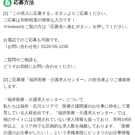
description
応募方法
[1]『この求人に応募する』ボタンよりご応募ください。
ご応募は30秒程度の簡単な入力です！
※Indeedをご覧の方は『応募先へ進むボタン』を押してください。
お電話でのご応募も可能です。
《お問い合わせ先》0120-55-1235
ご質問やご相談も、
どうぞお気軽にお問い合わせください。
[2]ご応募後『福井医療・介護求人センター』の担当者よりご連絡致
します。
『福井医療・介護求人センター』について
私たちは福井・石川エリアで、医療介護関連のお仕事に特化して運
営している人材会社です。『福井医療・介護求人センター』では、
他のサイトには公開されていない求人情報も扱っており、常時1458
件以上、エリア内でも圧倒的な求人数を掲載しております。「医療
介護のお仕事がしたい！」という求職者様にピッタリのお仕事情報