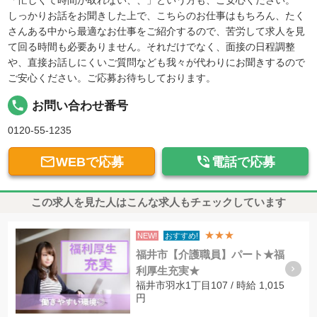
「忙しくて時間が取れない、、」という方も、ご安心ください。
しっかりお話をお聞きした上で、こちらのお仕事はもちろん、たく
さんある中から最適なお仕事をご紹介するので、苦労して求人を見
て回る時間も必要ありません。それだけでなく、面接の日程調整
や、直接お話しにくいご質問なども我々が代わりにお聞きするので
ご安心ください。ご応募お待ちしております。
local_phone
お問い合わせ番号
0120-55-1235


WEBで応募
電話で応募
この求人を見た人はこんな求人もチェックしています
★★★
NEW!
おすすめ!
福井市【介護職員】パート★福
利厚生充実★
福井市羽水1丁目107 / 時給 1,015
円