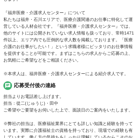
『福井医療・介護求人センター』について
私たちは福井・石川エリアで、医療介護関連のお仕事に特化して運
営している人材会社です。『福井医療・介護求人センター』では、
他のサイトには公開されていない求人情報も扱っており、常時1471
件以上、エリア内でも圧倒的な求人数を掲載しております。「医療
介護のお仕事がしたい！」という求職者様にピッタリのお仕事情報
を提供することが可能です。まずはこちらの求人からご応募の上、
お気軽にご希望などをご相談ください。
※本求人は、福井医療・介護求人センターによる紹介求人です。
chat
応募受付後の連絡
担当よりお電話差し上げます。
担当：從二(じゅうじ)・田中
ご希望やご要望をお伺いした上で、面談日のご案内をいたします。
※弊社の担当は、医療福祉業界にとても詳しい知識と経験を持って
います。実際に介護福祉士の資格を持っており、現場での経験も有
しています。働く方の気持ちをしっかり理解しているからこそのお