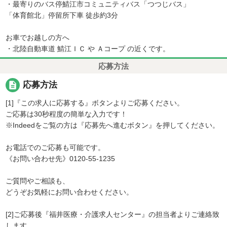
・最寄りのバス停鯖江市コミュニティバス「つつじバス」
「体育館北」停留所下車 徒歩約3分
お車でお越しの方へ
・北陸自動車道 鯖江ＩＣ や Ａコープ の近くです。
応募方法
description
応募方法
[1]『この求人に応募する』ボタンよりご応募ください。
ご応募は30秒程度の簡単な入力です！
※Indeedをご覧の方は『応募先へ進むボタン』を押してください。
お電話でのご応募も可能です。
《お問い合わせ先》0120-55-1235
ご質問やご相談も、
どうぞお気軽にお問い合わせください。
[2]ご応募後『福井医療・介護求人センター』の担当者よりご連絡致
します。