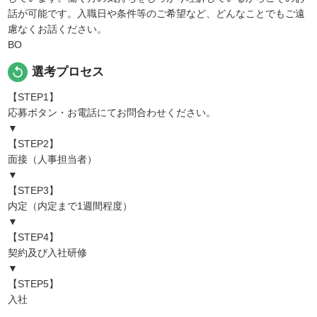
話が可能です。入職日や条件等のご希望など、どんなことでもご遠
慮なくお話ください。
BO
replay
選考プロセス
【STEP1】
応募ボタン・お電話にてお問合わせください。
▼
【STEP2】
面接（人事担当者）
▼
【STEP3】
内定（内定まで1週間程度）
▼
【STEP4】
契約及び入社研修
▼
【STEP5】
入社