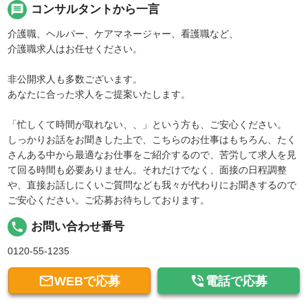
message
コンサルタントから一言
介護職、ヘルパー、ケアマネージャー、看護職など、
介護職求人はお任せください。
非公開求人も多数ございます。
あなたに合った求人をご提案いたします。
「忙しくて時間が取れない、、」という方も、ご安心ください。
しっかりお話をお聞きした上で、こちらのお仕事はもちろん、たく
さんある中から最適なお仕事をご紹介するので、苦労して求人を見
て回る時間も必要ありません。それだけでなく、面接の日程調整
や、直接お話しにくいご質問なども我々が代わりにお聞きするので
ご安心ください。ご応募お待ちしております。
local_phone
お問い合わせ番号
0120-55-1235


WEBで応募
電話で応募