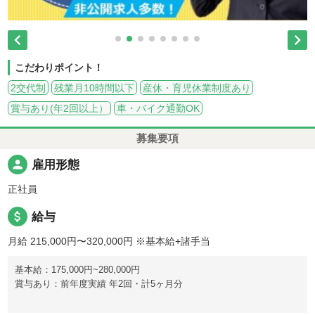


こだわりポイント！
2交代制
残業月10時間以下
産休・育児休業制度あり
賞与あり(年2回以上）
車・バイク通勤OK
募集要項
person
雇用形態
正社員
attach_money
給与
月給 215,000円〜320,000円
※基本給+諸手当
基本給：175,000円~280,000円
賞与あり：前年度実績 年2回・計5ヶ月分