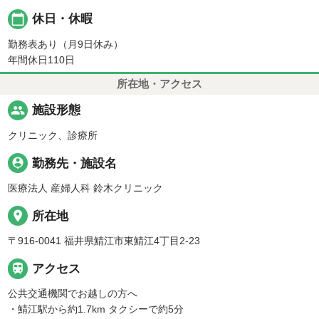
calendar_today
休日・休暇
勤務表あり（月9日休み）
年間休日110日
所在地・アクセス
people
施設形態
クリニック、診療所
person_pin
勤務先・施設名
医療法人 産婦人科 鈴木クリニック
place
所在地
〒916-0041 福井県鯖江市東鯖江4丁目2-23

アクセス
公共交通機関でお越しの方へ
・鯖江駅から約1.7km タクシーで約5分