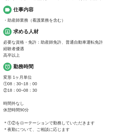
label
仕事内容
・助産師業務（看護業務を含む）
portrait
求める人材
必要な資格・免許：助産師免許、普通自動車運転免許
経験者優遇
高卒以上

勤務時間
変形 1ヶ月単位
①08：30~18：00
②18：00~08：30
時間外なし
休憩時間90分
＊①②をローテーションで勤務していただきます
＊夜勤について、ご相談に応じます