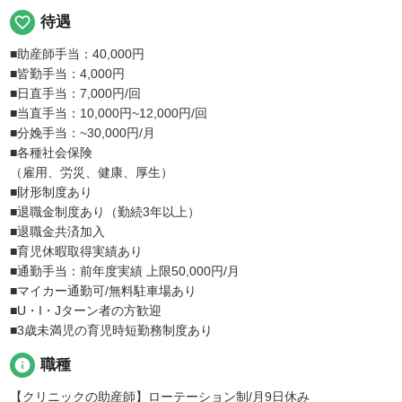
favorite_border
待遇
■助産師手当：40,000円
■皆勤手当：4,000円
■日直手当：7,000円/回
■当直手当：10,000円~12,000円/回
■分娩手当：~30,000円/月
■各種社会保険
（雇用、労災、健康、厚生）
■財形制度あり
■退職金制度あり（勤続3年以上）
■退職金共済加入
■育児休暇取得実績あり
■通勤手当：前年度実績 上限50,000円/月
■マイカー通勤可/無料駐車場あり
■U・I・Jターン者の方歓迎
■3歳未満児の育児時短勤務制度あり
info
職種
【クリニックの助産師】ローテーション制/月9日休み