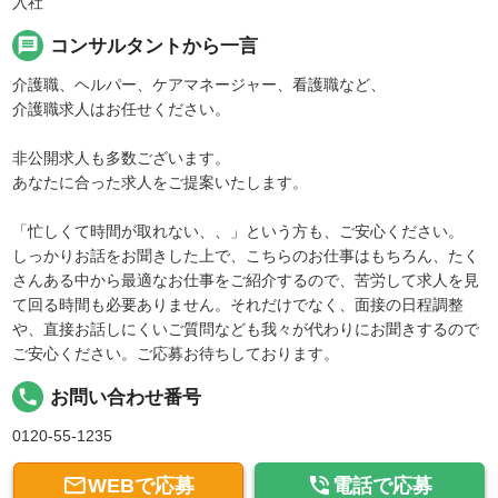
入社
message
コンサルタントから一言
介護職、ヘルパー、ケアマネージャー、看護職など、
介護職求人はお任せください。
非公開求人も多数ございます。
あなたに合った求人をご提案いたします。
「忙しくて時間が取れない、、」という方も、ご安心ください。
しっかりお話をお聞きした上で、こちらのお仕事はもちろん、たく
さんある中から最適なお仕事をご紹介するので、苦労して求人を見
て回る時間も必要ありません。それだけでなく、面接の日程調整
や、直接お話しにくいご質問なども我々が代わりにお聞きするので
ご安心ください。ご応募お待ちしております。
local_phone
お問い合わせ番号
0120-55-1235


WEBで応募
電話で応募