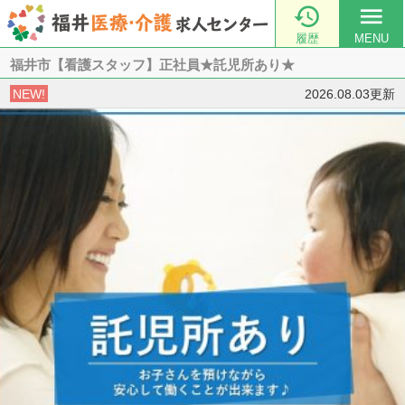

menu
履歴
MENU
福井市【看護スタッフ】正社員★託児所あり★
NEW!
2026.08.03更新