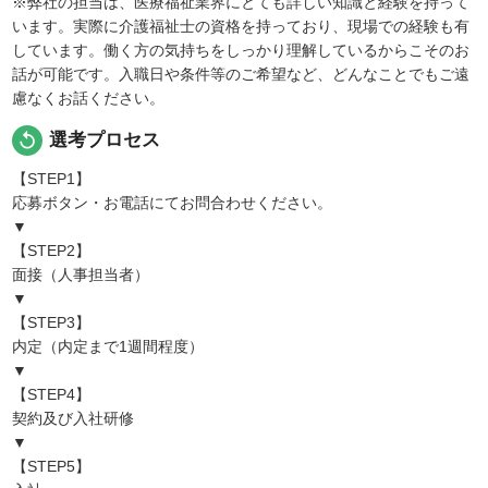
※弊社の担当は、医療福祉業界にとても詳しい知識と経験を持って
います。実際に介護福祉士の資格を持っており、現場での経験も有
しています。働く方の気持ちをしっかり理解しているからこそのお
話が可能です。入職日や条件等のご希望など、どんなことでもご遠
慮なくお話ください。
replay
選考プロセス
【STEP1】
応募ボタン・お電話にてお問合わせください。
▼
【STEP2】
面接（人事担当者）
▼
【STEP3】
内定（内定まで1週間程度）
▼
【STEP4】
契約及び入社研修
▼
【STEP5】