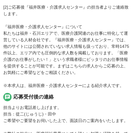
[2]ご応募後『福井医療・介護求人センター』の担当者よりご連絡致
します。
『福井医療・介護求人センター』について
私たちは福井・石川エリアで、医療介護関連のお仕事に特化して運
営している人材会社です。『福井医療・介護求人センター』では、
他のサイトには公開されていない求人情報も扱っており、常時1475
件以上、エリア内でも圧倒的な求人数を掲載しております。「医療
介護のお仕事がしたい！」という求職者様にピッタリのお仕事情報
を提供することが可能です。まずはこちらの求人からご応募の上、
お気軽にご希望などをご相談ください。
※本求人は、福井医療・介護求人センターによる紹介求人です。
chat
応募受付後の連絡
担当よりお電話差し上げます。
担当：從二(じゅうじ)・田中
ご希望やご要望をお伺いした上で、面談日のご案内をいたします。