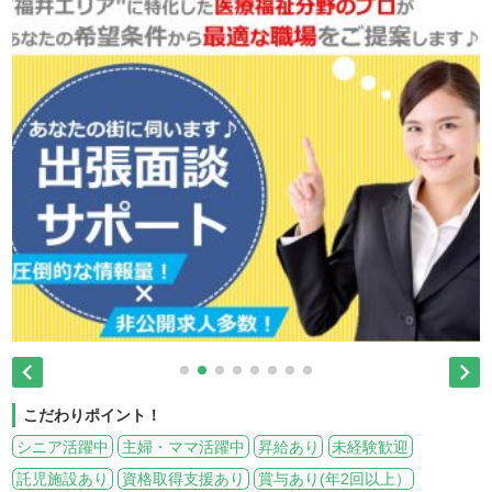


こだわりポイント！
シニア活躍中
主婦・ママ活躍中
昇給あり
未経験歓迎
託児施設あり
資格取得支援あり
賞与あり(年2回以上）