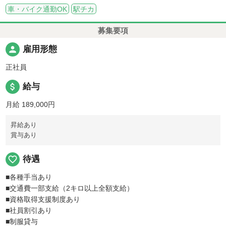
車・バイク通勤OK
駅チカ
募集要項
person
雇用形態
正社員
attach_money
給与
月給 189,000円
昇給あり
賞与あり
favorite_border
待遇
■各種手当あり
■交通費一部支給（2キロ以上全額支給）
■資格取得支援制度あり
■社員割引あり
■制服貸与