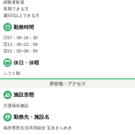
経験者歓迎
長期できる方
週5日以上できる方

勤務時間
①07：30~16：30
②13：30~22：00
③21：00~08：00
calendar_today
休日・休暇
シフト制
所在地・アクセス
people
施設形態
介護福祉施設
person_pin
勤務先・施設名
福井県民生活共同組合 宝永きらめき