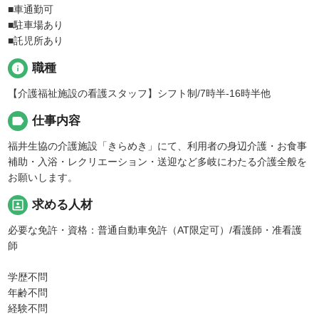
■車通勤可
■駐車場あり
■託児所あり
info
職種
【介護福祉施設の看護スタッフ】シフト制/7時半-16時半他
label
仕事内容
福井生協の介護施設「きらめき」にて、利用者の身辺介護・お食事
補助・入浴・レクリエーション・送迎など多岐にわたる介護全般を
お願いします。
portrait
求める人材
必要な免許・資格：普通自動車免許（AT限定可）/看護師・准看護
師
学歴不問
年齢不問
経験不問