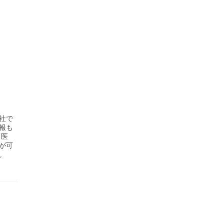
社で
報も
「医
が可
。