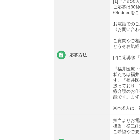
[1]『この
ご応募は30
※Indee
お電話でのご
《お問い合わせ先
ご質問やご相
どうぞお気軽
応募方法
[2]ご応募
『福井医療・
私たちは福井
す。『福井医
扱っており、
療介護のお仕
能です。まず
※本求人は、
担当よりお電
担当：從二(
ご希望やご要