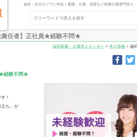
福井・石川エリアに特化！看護、介護、保育など医療介護専門求人
供責任者】正社員★経験不問★
福井医療・介護求人センター
>
求人情報
>
越
★経験不問★
です！
役立ち」が