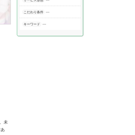
---
サービス形態
---
こだわり条件
---
キーワード
、未
与あ