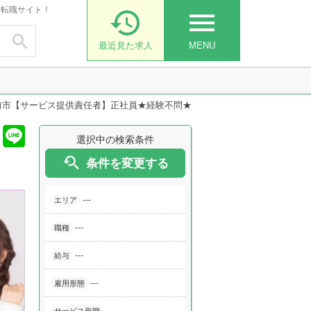
・転職サイト！

menu

最近見た求人
MENU
前市【サービス提供責任者】正社員★経験不問★
選択中の検索条件

条件を変更する
---
エリア
---
職種
---
給与
---
雇用形態