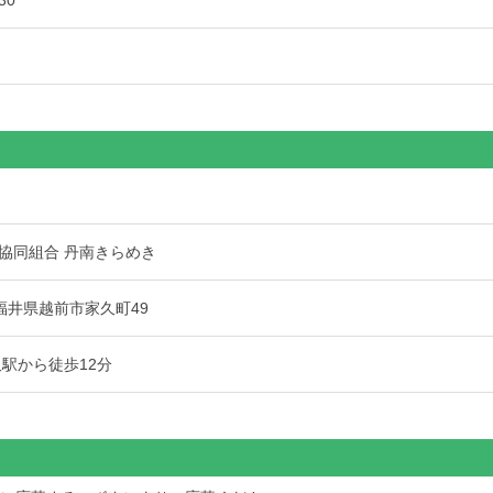
30
協同組合 丹南きらめき
1 福井県越前市家久町49
久駅から徒歩12分