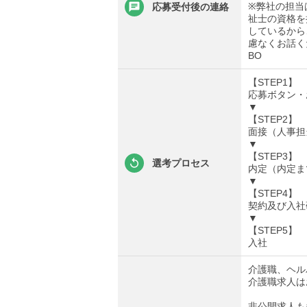
※弊社の担当
応募受付後の連絡
祉士の資格を
しているから
慮なくお話く
BO
【STEP1】
応募ボタン・
▼
【STEP2】
面接（人事担
▼
【STEP3】
選考プロセス
内定（内定ま
▼
【STEP4】
契約及び入社
▼
【STEP5】
入社
介護職、ヘル
介護職求人は
非公開求人も