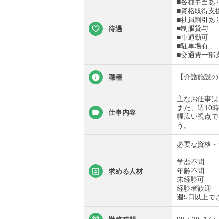
■各種手当あ
■資格取得支
■社員割引あ
■制服貸与
待遇
■車通勤可
■駐車場有
■交通費一部
【介護施設の
職種
主なお仕事は
また、週10
仕事内容
幅広い視点で
う。
必要な資格・
学歴不問
年齢不問
求める人材
未経験可
経験者歓迎
週5日以上で