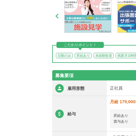

こだわりポイント！
日勤のみ
昇給あり
未経験歓迎
残業月10時
募集要項
正社員
雇用形態
月給 179,00
給与
昇給あり
賞与あり