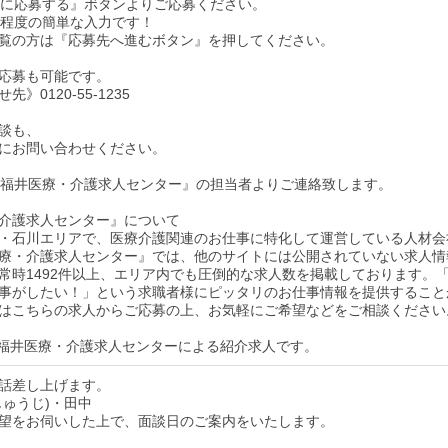
求人に応募する』ボタンよりご応募ください。
秒程度の簡単な入力です！
dをご覧の方は『応募先へ進むボタン』を押してください。
応募も可能です。
》0120-55-1235
談も、
にお問い合わせください。
後『福井医療・介護求人センター』の担当者よりご連絡致します。
介護求人センター』について
・石川エリアで、医療介護関連のお仕事に特化して運営している人材会
療・介護求人センター』では、他のサイトには公開されていない求人情
常時1492件以上、エリア内でも圧倒的な求人数を掲載しております。
事がしたい！」という求職者様にピッタリのお仕事情報を提供すること
はこちらの求人からご応募の上、お気軽にご希望などをご相談ください
福井医療・介護求人センターによる紹介求人です。
話差し上げます。
じゅうじ)・田中
望をお伺いした上で、面談日のご案内をいたします。