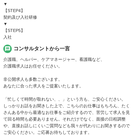
▼
【STEP4】
契約及び入社研修
▼
【STEP5】
入社
message
コンサルタントから一言
介護職、ヘルパー、ケアマネージャー、看護職など、
介護職求人はお任せください。
非公開求人も多数ございます。
あなたに合った求人をご提案いたします。
「忙しくて時間が取れない、、」という方も、ご安心ください。
しっかりお話をお聞きした上で、こちらのお仕事はもちろん、たく
さんある中から最適なお仕事をご紹介するので、苦労して求人を見
て回る時間も必要ありません。それだけでなく、面接の日程調整
や、直接お話しにくいご質問なども我々が代わりにお聞きするので
ご安心ください。ご応募お待ちしております。