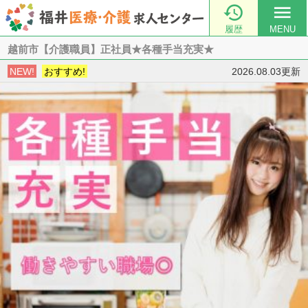

menu
履歴
MENU
越前市【介護職員】正社員★各種手当充実★
NEW!
おすすめ!
2026.08.03更新