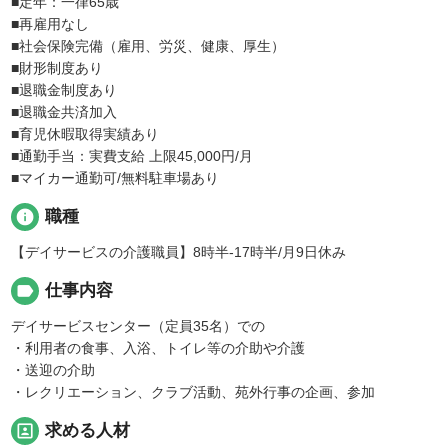
■定年：一律65歳
■再雇用なし
■社会保険完備（雇用、労災、健康、厚生）
■財形制度あり
■退職金制度あり
■退職金共済加入
■育児休暇取得実績あり
■通勤手当：実費支給 上限45,000円/月
■マイカー通勤可/無料駐車場あり
info
職種
【デイサービスの介護職員】8時半-17時半/月9日休み
label
仕事内容
デイサービスセンター（定員35名）での
・利用者の食事、入浴、トイレ等の介助や介護
・送迎の介助
・レクリエーション、クラブ活動、苑外行事の企画、参加
portrait
求める人材