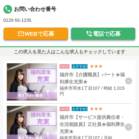
local_phone
お問い合わせ番号
0120-55-1235


WEBで応募
電話で応募
この求人を見た人はこんな求人もチェックしています
★★★
NEW!
おすすめ!
福井市【介護職員】パート★福
利厚生充実★
福井市羽水1丁目107 / 時給 1,015
円
★★★
NEW!
おすすめ!
福井市【サービス提供責任者・
生活相談員】正社員★福利厚生
充実★
福井市羽水1丁目107 / 月給