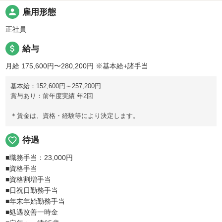
person
雇用形態
正社員
attach_money
給与
月給 175,600円〜280,200円
※基本給+諸手当
基本給：152,600円～257,200円
賞与あり：前年度実績 年2回
＊賃金は、資格・経験等により決定します。
favorite_border
待遇
■職務手当：23,000円
■資格手当
■資格割増手当
■日祝日勤務手当
■年末年始勤務手当
■処遇改善一時金