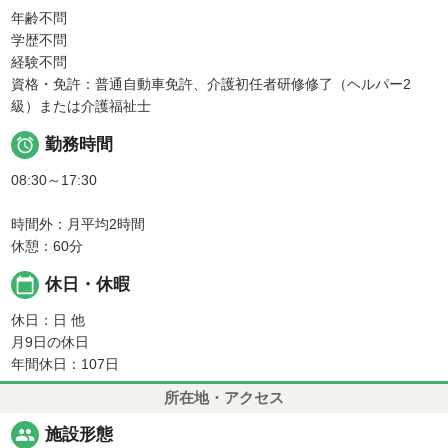
年齢不問
学歴不問
経験不問
資格・免許：普通自動車免許、介護初任者研修修了（ヘルパー2
級）または介護福祉士

勤務時間
08:30～17:30
時間外：月平均2時間
休憩：60分
calendar_today
休日・休暇
休日：日 他
月9日の休日
年間休日：107日
所在地・アクセス
people
施設形態