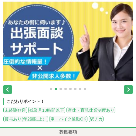


こだわりポイント！
未経験歓迎
残業月10時間以下
産休・育児休業制度あり
賞与あり(年2回以上）
車・バイク通勤OK
駅チカ
募集要項