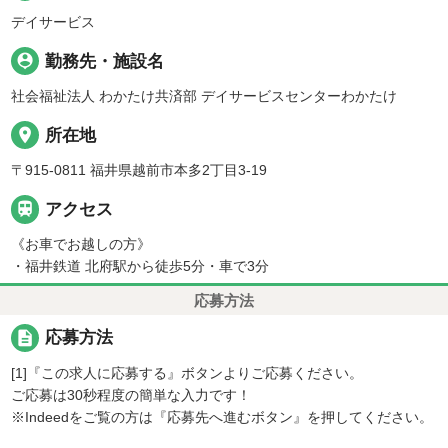
デイサービス
person_pin
勤務先・施設名
社会福祉法人 わかたけ共済部 デイサービスセンターわかたけ
place
所在地
〒915-0811 福井県越前市本多2丁目3-19

アクセス
《お車でお越しの方》
・福井鉄道 北府駅から徒歩5分・車で3分
応募方法
description
応募方法
[1]『この求人に応募する』ボタンよりご応募ください。
ご応募は30秒程度の簡単な入力です！
※Indeedをご覧の方は『応募先へ進むボタン』を押してください。