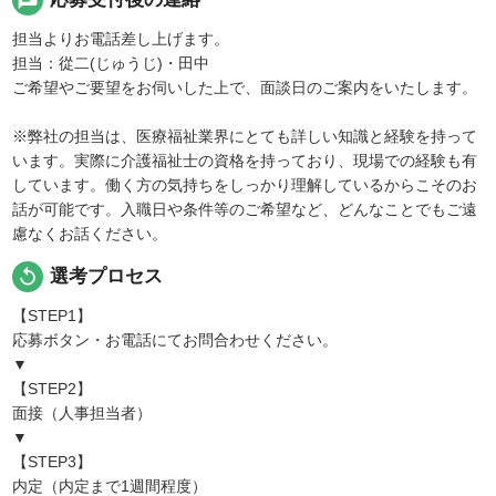
担当よりお電話差し上げます。
担当：從二(じゅうじ)・田中
ご希望やご要望をお伺いした上で、面談日のご案内をいたします。
※弊社の担当は、医療福祉業界にとても詳しい知識と経験を持って
います。実際に介護福祉士の資格を持っており、現場での経験も有
しています。働く方の気持ちをしっかり理解しているからこそのお
話が可能です。入職日や条件等のご希望など、どんなことでもご遠
慮なくお話ください。
replay
選考プロセス
【STEP1】
応募ボタン・お電話にてお問合わせください。
▼
【STEP2】
面接（人事担当者）
▼
【STEP3】
内定（内定まで1週間程度）