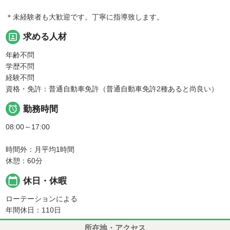
＊未経験者も大歓迎です。丁寧に指導致します。
portrait
求める人材
年齢不問
学歴不問
経験不問
資格・免許：普通自動車免許（普通自動車免許2種あると尚良い）

勤務時間
08:00～17:00
時間外：月平均1時間
休憩：60分
calendar_today
休日・休暇
ローテーションによる
年間休日：110日
所在地・アクセス