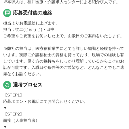
※本求人は、福井医療・介護求人センターによる紹介求人です。
chat
応募受付後の連絡
担当よりお電話差し上げます。
担当：從二(じゅうじ)・田中
ご希望やご要望をお伺いした上で、面談日のご案内をいたします。
※弊社の担当は、医療福祉業界にとても詳しい知識と経験を持って
います。実際に介護福祉士の資格を持っており、現場での経験も有
しています。働く方の気持ちをしっかり理解しているからこそのお
話が可能です。入職日や条件等のご希望など、どんなことでもご遠
慮なくお話ください。
replay
選考プロセス
【STEP1】
応募ボタン・お電話にてお問合わせください。
▼
【STEP2】
面接（人事担当者）
▼