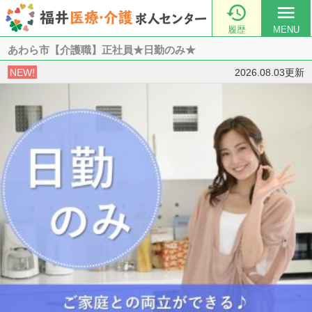

menu
履歴
MENU
あわら市【介護職】正社員★日勤のみ★
NEW!
2026.08.03更新