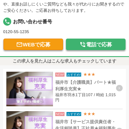
や、直接お話しにくいご質問なども我々が代わりにお聞きするので
ご安心ください。ご応募お待ちしております。
local_phone
お問い合わせ番号
0120-55-1235


WEBで応募
電話で応募
この求人を見た人はこんな求人もチェックしています
★★★
NEW!
おすすめ!
福井市【介護職員】パート★福
利厚生充実★
福井市羽水1丁目107 / 時給 1,015
円
★★★
NEW!
おすすめ!
福井市【サービス提供責任者・
生活相談員】正社員★福利厚生