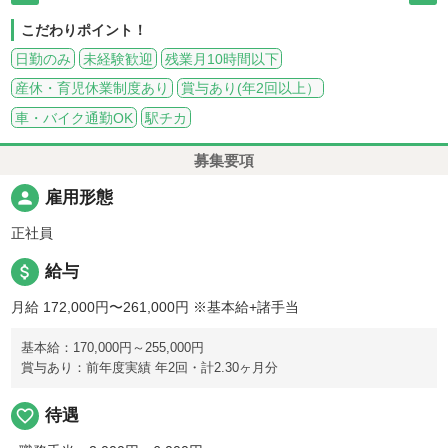
こだわりポイント！
日勤のみ
未経験歓迎
残業月10時間以下
産休・育児休業制度あり
賞与あり(年2回以上）
車・バイク通勤OK
駅チカ
募集要項
person
雇用形態
正社員
attach_money
給与
月給 172,000円〜261,000円
※基本給+諸手当
基本給：170,000円～255,000円
賞与あり：前年度実績 年2回・計2.30ヶ月分
favorite_border
待遇