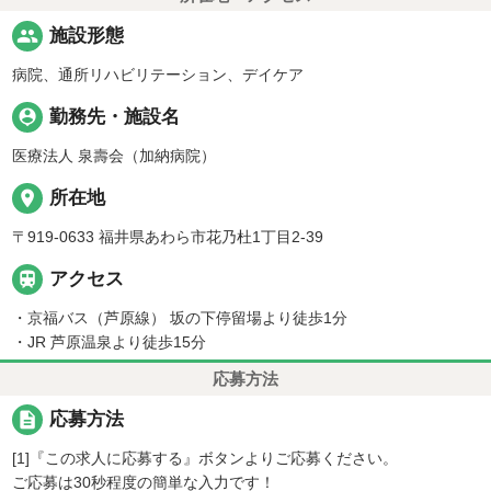
people
施設形態
病院、通所リハビリテーション、デイケア
person_pin
勤務先・施設名
医療法人 泉壽会（加納病院）
place
所在地
〒919-0633 福井県あわら市花乃杜1丁目2-39

アクセス
・京福バス（芦原線） 坂の下停留場より徒歩1分
・JR 芦原温泉より徒歩15分
応募方法
description
応募方法
[1]『この求人に応募する』ボタンよりご応募ください。
ご応募は30秒程度の簡単な入力です！