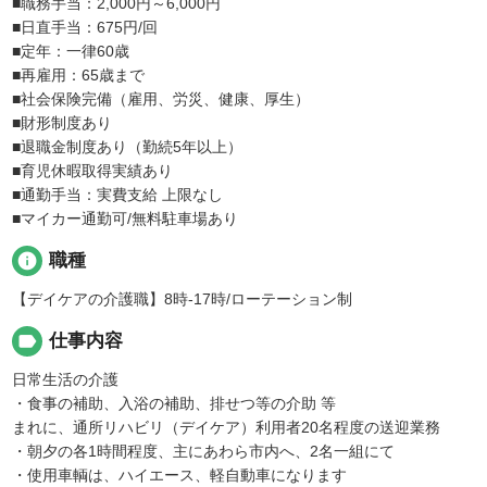
■職務手当：2,000円～6,000円
■日直手当：675円/回
■定年：一律60歳
■再雇用：65歳まで
■社会保険完備（雇用、労災、健康、厚生）
■財形制度あり
■退職金制度あり（勤続5年以上）
■育児休暇取得実績あり
■通勤手当：実費支給 上限なし
■マイカー通勤可/無料駐車場あり
info
職種
【デイケアの介護職】8時-17時/ローテーション制
label
仕事内容
日常生活の介護
・食事の補助、入浴の補助、排せつ等の介助 等
まれに、通所リハビリ（デイケア）利用者20名程度の送迎業務
・朝夕の各1時間程度、主にあわら市内へ、2名一組にて
・使用車輌は、ハイエース、軽自動車になります