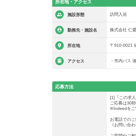
所在地・アクセス
訪問入浴
施設形態
株式会社 仁
勤務先・施設名
〒910-002
所在地
・市内バス 
アクセス
応募方法
[1]『この
ご応募は30
※Indee
お電話でのご
《お問い合わせ先
ご質問やご相