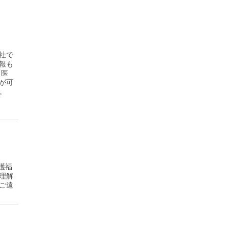
社で
報も
「医
が可
。
護福
理解
ご遠