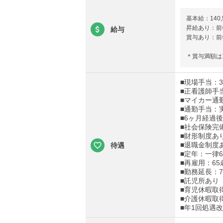
基本給：140,
昇給あり：前年
給与
賞与あり：前年
＊賞与満額は
■現場手当：35
■正看護師手当
■マイカー通
■通勤手当：実
■6ヶ月経過
■社会保険完
■財形制度あ
■退職金制度
待遇
■定年：一律6
■再雇用：65
■勤務延長：
■託児所あり
■育児休暇取
■介護休暇取
■年1回処遇改