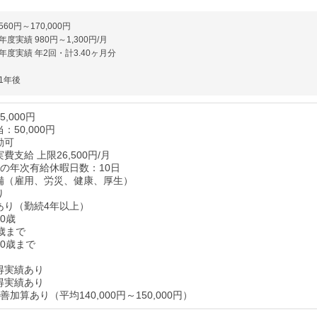
560円～170,000円
度実績 980円～1,300円/月
度実績 年2回・計3.40ヶ月分
1年後
,000円
：50,000円
勤可
費支給 上限26,500円/月
後の年次有給休暇日数：10日
備（雇用、労災、健康、厚生）
り
あり（勤続4年以上）
0歳
歳まで
70歳まで
得実績あり
得実績あり
善加算あり（平均140,000円～150,000円）