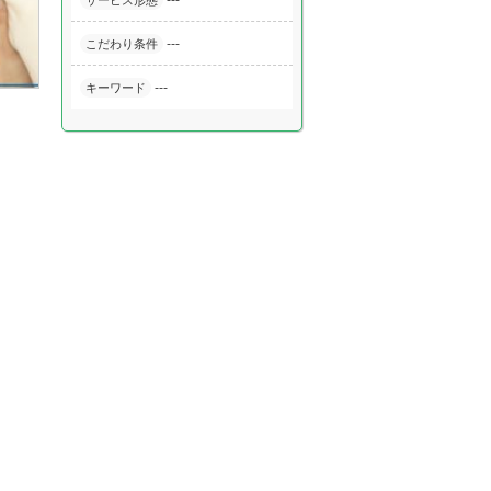
---
サービス形態
---
こだわり条件
---
キーワード