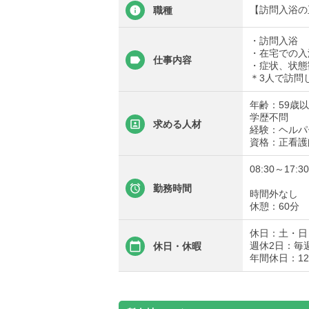
【訪問入浴の正
職種
・訪問入浴
・在宅での入
仕事内容
・症状、状態
＊3人で訪問
年齢：59歳
学歴不問
求める人材
経験：ヘルパ
資格：正看護
08:30～17:30
勤務時間
時間外なし
休憩：60分
休日：土・日
週休2日：毎
休日・休暇
年間休日：12