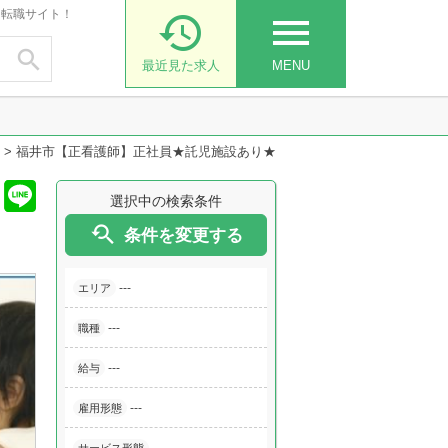
・転職サイト！

menu

最近見た求人
MENU
>
福井市【正看護師】正社員★託児施設あり★
選択中の検索条件

条件を変更する
---
エリア
---
職種
---
給与
---
雇用形態