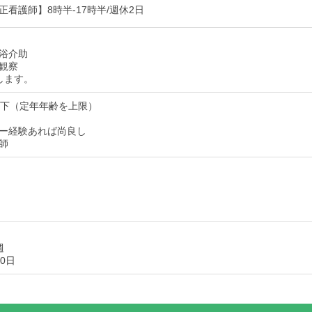
看護師】8時半-17時半/週休2日
浴介助
観察
します。
以下（定年年齢を上限）
ー経験あれば尚良し
師
週
0日