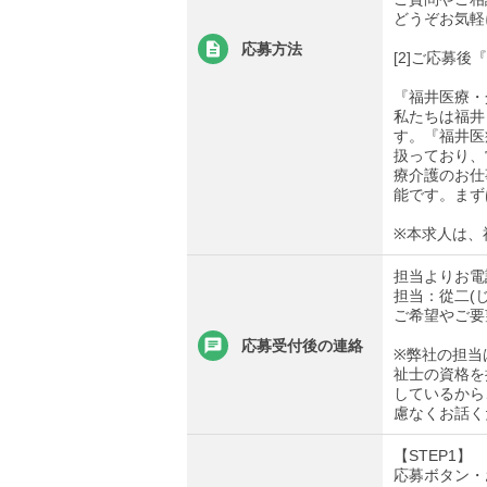
どうぞお気軽
応募方法
[2]ご応募
『福井医療・
私たちは福井
す。『福井医
扱っており、
療介護のお仕
能です。まず
※本求人は、
担当よりお電
担当：從二(
ご希望やご要
応募受付後の連絡
※弊社の担当
祉士の資格を
しているから
慮なくお話く
【STEP1】
応募ボタン・