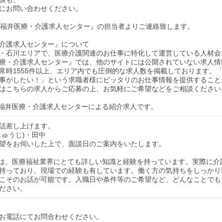
にお問い合わせください。
後『福井医療・介護求人センター』の担当者よりご連絡致します。
介護求人センター』について
・石川エリアで、医療介護関連のお仕事に特化して運営している人材会
療・介護求人センター』では、他のサイトには公開されていない求人情
常時1555件以上、エリア内でも圧倒的な求人数を掲載しております。
事がしたい！」という求職者様にピッタリのお仕事情報を提供すること
はこちらの求人からご応募の上、お気軽にご希望などをご相談ください
福井医療・介護求人センターによる紹介求人です。
話差し上げます。
じゅうじ)・田中
望をお伺いした上で、面談日のご案内をいたします。
は、医療福祉業界にとても詳しい知識と経験を持っています。実際に介
持っており、現場での経験も有しています。働く方の気持ちをしっかり
こそのお話が可能です。入職日や条件等のご希望など、どんなことでも
ださい。
お電話にてお問合わせください。