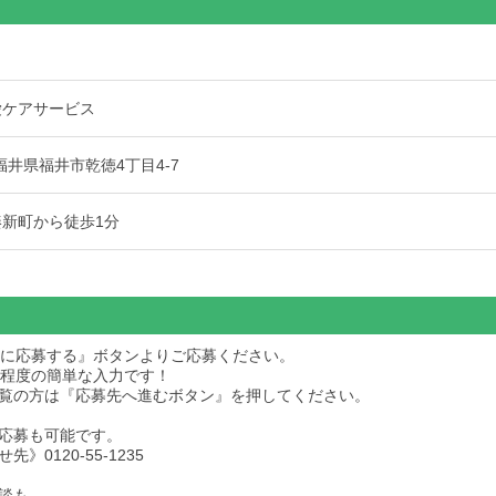
愛ケアサービス
1 福井県福井市乾徳4丁目4-7
湊新町から徒歩1分
求人に応募する』ボタンよりご応募ください。
秒程度の簡単な入力です！
dをご覧の方は『応募先へ進むボタン』を押してください。
応募も可能です。
》0120-55-1235
談も、