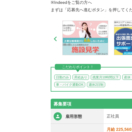
※Indeedをご覧の方へ
まずは「応募先へ進むボタン」を押してく

こだわりポイント！
日勤のみ
昇給あり
残業月10時間以下
産休
車・バイク通勤OK
週休2日制
募集要項
正社員
雇用形態
月給 225,56