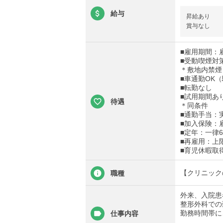
給与
昇給あり
賞与なし
■雇用期間：
■受動喫煙対
＊敷地内禁煙
■車通勤OK
■転勤なし
■試用期間あ
待遇
＊同条件
■通勤手当：実
■加入保険：
■定年：一律6
■再雇用：上
■育児休暇取
【クリニック
職種
外来、入院患
整形外科での
勤務時間帯に
仕事内容