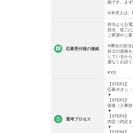
能です。まず
※本求人は、
担当よりお電
担当：從二(
ご希望やご要
※弊社の担当
応募受付後の連絡
祉士の資格を
しているから
慮なくお話く
KYO
【STEP1】
応募ボタン・
▼
【STEP2】
面接（人事担
▼
【STEP3】
選考プロセス
内定（内定ま
▼
【STEP4】