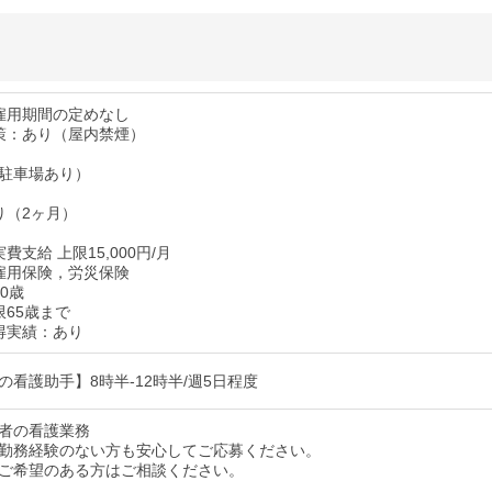
雇用期間の定めなし
策：あり（屋内禁煙）
（駐車場あり）
り（2ヶ月）
費支給 上限15,000円/月
雇用保険，労災保険
0歳
限65歳まで
得実績：あり
の看護助手】8時半-12時半/週5日程度
者の看護業務
勤務経験のない方も安心してご応募ください。
ご希望のある方はご相談ください。