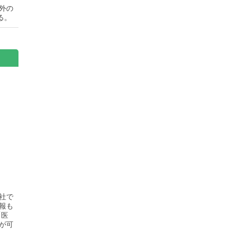
外の
る。
社で
報も
「医
が可