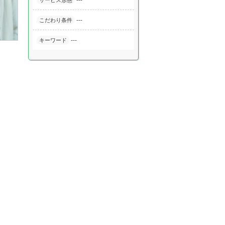
---
サービス形態
---
こだわり条件
---
キーワード