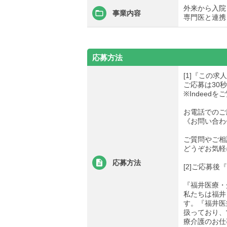
外来から入院
事業内容
専門医と連携
応募方法
[1]『この
ご応募は30
※Indee
お電話でのご
《お問い合わせ先
ご質問やご相
どうぞお気軽
応募方法
[2]ご応募
『福井医療・
私たちは福井
す。『福井医
扱っており、
療介護のお仕