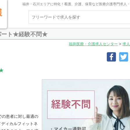
福井・石川エリアに特化！看護、介護、保育など医療介護専門求人
パート★経験不問★
福井医療・介護求人センター
>
求人
★
での患者に対し最適の
メディカルフィットネ