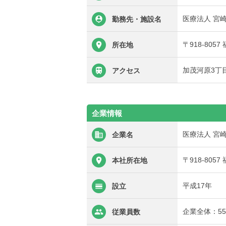
医療法人 宮
勤務先・施設名
〒918-805
所在地
加茂河原3丁
アクセス
企業情報
医療法人 宮
企業名
〒918-805
本社所在地
平成17年
設立
企業全体：5
従業員数