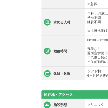
☆急募
年齢：59歳
学歴不問
経験不問
求める人材
☆土日祝働け
08:30～12:30
残業なし
勤務時間
週所定労働日
＊労働日数に
＊午前勤務の
シフト制
休日・休暇
6ヶ月経過後
所在地・アクセス
クリニック
施設形態