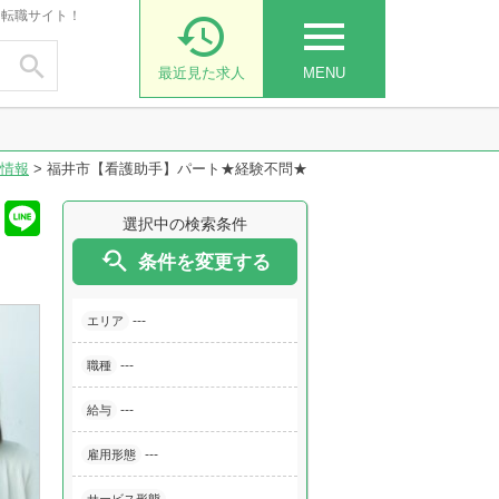
・転職サイト！

menu

最近見た求人
MENU
情報
>
福井市【看護助手】パート★経験不問★
選択中の検索条件

条件を変更する
---
エリア
---
職種
---
給与
---
雇用形態