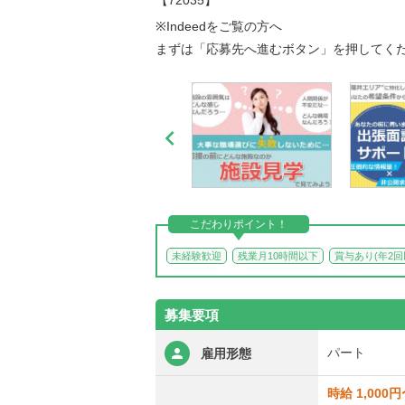
【72035】
※Indeedをご覧の方へ
まずは「応募先へ進むボタン」を押してく

こだわりポイント！
未経験歓迎
残業月10時間以下
賞与あり(年2
募集要項
パート
雇用形態
時給 1,000