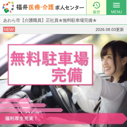

menu
履歴
MENU
あわら市【介護職員】正社員★無料駐車場完備★
NEW!
2026.08.03更新