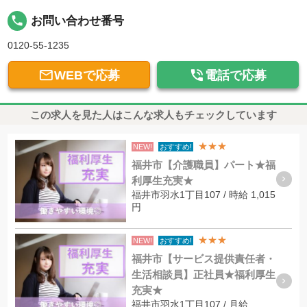
local_phone
お問い合わせ番号
0120-55-1235


WEBで応募
電話で応募
この求人を見た人はこんな求人もチェックしています
★★★
NEW!
おすすめ!
福井市【介護職員】パート★福
利厚生充実★
福井市羽水1丁目107 / 時給 1,015
円
★★★
NEW!
おすすめ!
福井市【サービス提供責任者・
生活相談員】正社員★福利厚生
充実★
福井市羽水1丁目107 / 月給