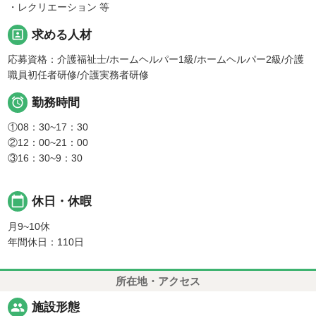
・レクリエーション 等
portrait
求める人材
応募資格：介護福祉士/ホームヘルパー1級/ホームヘルパー2級/介護
職員初任者研修/介護実務者研修

勤務時間
①08：30~17：30
②12：00~21：00
③16：30~9：30
calendar_today
休日・休暇
月9~10休
年間休日：110日
所在地・アクセス
people
施設形態