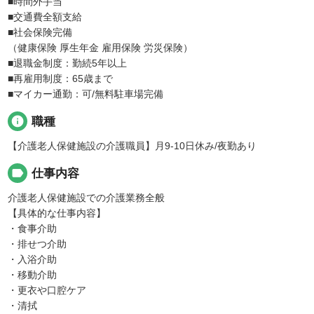
■時間外手当
■交通費全額支給
■社会保険完備
（健康保険 厚生年金 雇用保険 労災保険）
■退職金制度：勤続5年以上
■再雇用制度：65歳まで
■マイカー通勤：可/無料駐車場完備
info
職種
【介護老人保健施設の介護職員】月9-10日休み/夜勤あり
label
仕事内容
介護老人保健施設での介護業務全般
【具体的な仕事内容】
・食事介助
・排せつ介助
・入浴介助
・移動介助
・更衣や口腔ケア
・清拭