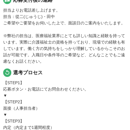
chat
応募受付後の連絡
担当よりお電話差し上げます。
担当：從二(じゅうじ)・田中
ご希望やご要望をお伺いした上で、面談日のご案内をいたします。
※弊社の担当は、医療福祉業界にとても詳しい知識と経験を持って
います。実際に介護福祉士の資格を持っており、現場での経験も有
しています。働く方の気持ちをしっかり理解しているからこそのお
話が可能です。入職日や条件等のご希望など、どんなことでもご遠
慮なくお話ください。
replay
選考プロセス
【STEP1】
応募ボタン・お電話にてお問合わせください。
▼
【STEP2】
面接（人事担当者）
▼
【STEP3】
内定（内定まで1週間程度）