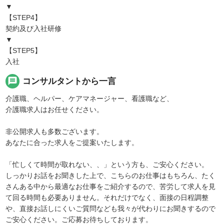
▼
【STEP4】
契約及び入社研修
▼
【STEP5】
入社
message
コンサルタントから一言
介護職、ヘルパー、ケアマネージャー、看護職など、
介護職求人はお任せください。
非公開求人も多数ございます。
あなたに合った求人をご提案いたします。
「忙しくて時間が取れない、、」という方も、ご安心ください。
しっかりお話をお聞きした上で、こちらのお仕事はもちろん、たく
さんある中から最適なお仕事をご紹介するので、苦労して求人を見
て回る時間も必要ありません。それだけでなく、面接の日程調整
や、直接お話しにくいご質問なども我々が代わりにお聞きするので
ご安心ください。ご応募お待ちしております。