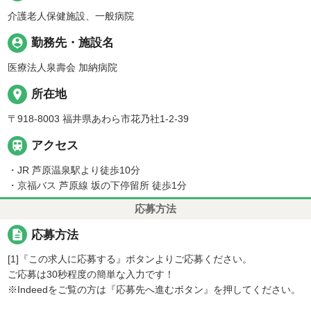
介護老人保健施設、一般病院
person_pin
勤務先・施設名
医療法人泉壽会 加納病院
place
所在地
〒918-8003 福井県あわら市花乃社1-2-39

アクセス
・JR 芦原温泉駅より徒歩10分
・京福バス 芦原線 坂の下停留所 徒歩1分
応募方法
description
応募方法
[1]『この求人に応募する』ボタンよりご応募ください。
ご応募は30秒程度の簡単な入力です！
※Indeedをご覧の方は『応募先へ進むボタン』を押してください。