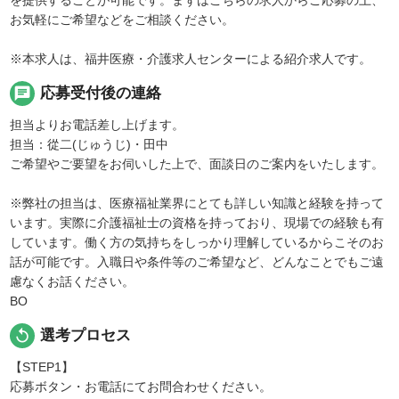
を提供することが可能です。まずはこちらの求人からご応募の上、
お気軽にご希望などをご相談ください。
※本求人は、福井医療・介護求人センターによる紹介求人です。
chat
応募受付後の連絡
担当よりお電話差し上げます。
担当：從二(じゅうじ)・田中
ご希望やご要望をお伺いした上で、面談日のご案内をいたします。
※弊社の担当は、医療福祉業界にとても詳しい知識と経験を持って
います。実際に介護福祉士の資格を持っており、現場での経験も有
しています。働く方の気持ちをしっかり理解しているからこそのお
話が可能です。入職日や条件等のご希望など、どんなことでもご遠
慮なくお話ください。
BO
replay
選考プロセス
【STEP1】
応募ボタン・お電話にてお問合わせください。