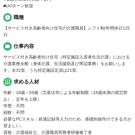
■UIJターン歓迎
info
職種
【サービス付き高齢者向け住宅の介護職員】シフト制/年間休日125
日
label
仕事内容
サービス付き高齢者向け住宅（特定施設入居者生活介護）における
介護業務全般（身体介護、生活援助及び周辺業務）をお願いしま
す。全32室、うち特定施設定員は21室。
portrait
求める人材
年齢：18歳～59歳（労基法等による年齢制限（18歳未満の就労禁
止）、定年を上限）
学歴：不問
経験：不問
必要なPCスキル：経過記録等入力のため、基礎的操作のできる方が
望ましい。
資格：介護福祉士、介護職員実務者研修修了者