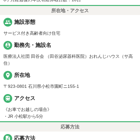
所在地・アクセス
people
施設形態
サービス付き高齢者向け住宅
person_pin
勤務先・施設名
医療法人社団 田谷会 （田谷泌尿器科医院）おれんじハウス（サ高
住）
place
所在地
〒923-0801 石川県小松市園町ニ155-1

アクセス
《お車でお越しの場合》
・JR 小松駅から5分
応募方法
description
応募方法