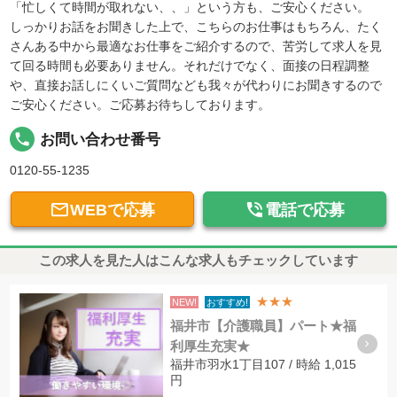
「忙しくて時間が取れない、、」という方も、ご安心ください。
しっかりお話をお聞きした上で、こちらのお仕事はもちろん、たく
さんある中から最適なお仕事をご紹介するので、苦労して求人を見
て回る時間も必要ありません。それだけでなく、面接の日程調整
や、直接お話しにくいご質問なども我々が代わりにお聞きするので
ご安心ください。ご応募お待ちしております。
local_phone
お問い合わせ番号
0120-55-1235


WEBで応募
電話で応募
この求人を見た人はこんな求人もチェックしています
★★★
NEW!
おすすめ!
福井市【介護職員】パート★福
利厚生充実★
福井市羽水1丁目107 / 時給 1,015
円