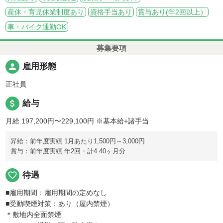
産休・育児休業制度あり
資格手当あり
賞与あり(年2回以上）
車・バイク通勤OK
募集要項
person
雇用形態
正社員
attach_money
給与
月給 197,200円〜229,100円
※基本給+諸手当
昇給：前年度実績 1月あたり1,500円～3,000円
賞与：前年度実績 年2回・計4.40ヶ月分
favorite_border
待遇
■雇用期間：雇用期間の定めなし
■受動喫煙対策：あり（屋内禁煙）
＊敷地内全面禁煙