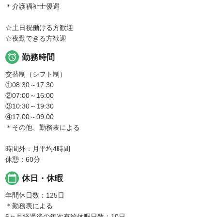
＊介護福祉士優遇
☆土日祝働ける方歓迎
☆夜勤できる方歓迎

勤務時間
交替制（シフト制）
①08:30～17:30
②07:00～16:00
③10:30～19:30
④17:00～09:00
＊その他、勤務表による
時間外：月平均4時間
休憩：60分
calendar_today
休日・休暇
年間休日数：125日
＊勤務表による
6ヶ月経過後の年次有給休暇日数：10日