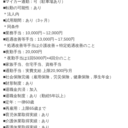
■マイカー通勤：可（駐車場あり）
■転勤の可能性：あり
＊法人内
■試用期間：あり（3ヶ月）
＊同条件
■業務手当：10,000円～12,000円
■処遇改善等手当：13,000円～17,500円
＊処遇改善等手当は介護改善＋特定処遇改善のこと
■夜勤手当：20,000円
＊夜勤手当は1回5000円×4回分のこと
■家族手当、住宅手当、資格手当
■通勤手当：実費支給 上限20,900円/月
■社会保険完備（雇用保険，労災保険，健康保険，厚生年金）
■財形制度：あり
■退職金共済：加入
■退職金制度：あり（勤続5年以上）
■定年：一律60歳
■再雇用：上限65歳まで
■育児休業取得実績：あり
■介護休業取得実績：あり
■看護休業取得実績：あり