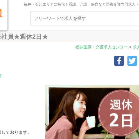
福井・石川エリアに特化！看護、介護、保育など医療介護専門求人
社員★週休2日★
福井医療・介護求人センター
>
求
★
療しております。