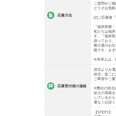
ご質問やご相
どうぞお気軽
応募方法
[2]ご応募
『福井医療・
私たちは福井
す。『福井医
扱っており、
療介護のお仕
能です。まず
※本求人は、
担当よりお電
担当：從二(
ご希望やご要
応募受付後の連絡
※弊社の担当
祉士の資格を
しているから
慮なくお話く
【STEP1】