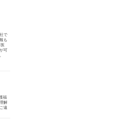
社で
報も
「医
が可
。
護福
理解
ご遠