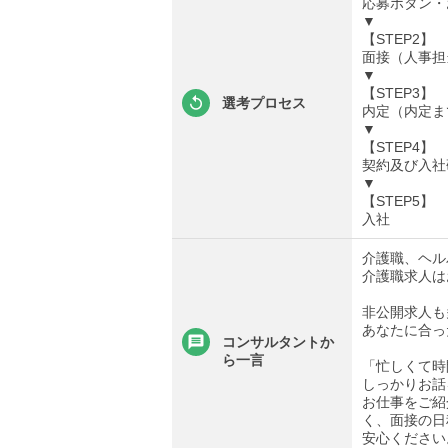
応募ボタン・
▼
【STEP2】
面接（人事担
▼
【STEP3】
選考プロセス
内定（内定ま
▼
【STEP4】
契約及び入社
▼
【STEP5】
入社
介護職、ヘル
介護職求人は
非公開求人も
あなたに合っ
コンサルタントか
ら一言
「忙しくて時
しっかりお話
お仕事をご紹
く、面接の日
安心ください