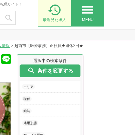
・転職サイト！

menu

最近見た求人
MENU
人情報
>
越前市【医療事務】正社員★週休2日★
選択中の検索条件

条件を変更する
---
エリア
---
職種
---
給与
---
雇用形態