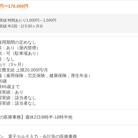
0円〜170,000円
績 時間あたり1,000円～1,500円
績 年2回・計3.00ヶ月分
雇用期間の定めなし
策：あり（屋内禁煙）
勤：可（駐車場あり）
性：なし
あり（3ヶ月）
費支給 上限20,000円/月
備（雇用保険，労災保険，健康保険，厚生年金）
0歳
限65歳まで
得実績：あり
得実績：該当者なし
得実績：該当者なし
の医療事務】週休2日/8時半-18時半他
ン、電子カルテ入力・会計等の医療事務