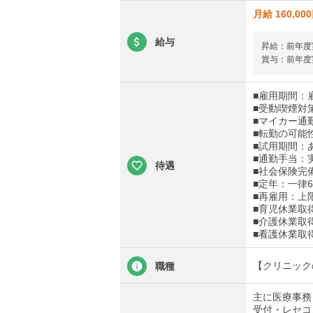
月給 160,00
給与
昇給：前年度実
賞与：前年度実
■雇用期間：
■受動喫煙対
■マイカー通
■転勤の可能
■試用期間：
■通勤手当：実
待遇
■社会保険完
■定年：一律6
■再雇用：上
■育児休業取
■介護休業取
■看護休業取
【クリニック
職種
主に医療事務
受付・レセコ