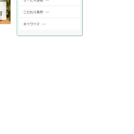
---
サービス形態
---
こだわり条件
---
キーワード