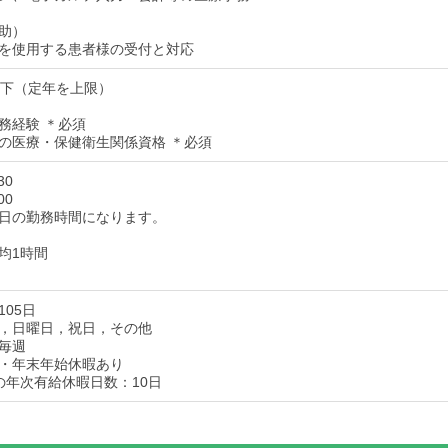
助）
を使用する患者様の受付と対応
以下（定年を上限）
務経験 ＊必須
の医療・保健衛生関係資格 ＊必須
30
00
日の勤務時間になります。
均1時間
05日
，日曜日，祝日，その他
毎週
・年末年始休暇あり
の年次有給休暇日数：10日