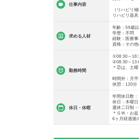
仕事内容
（リハビリ補
リハビリ器具
年齢：59歳
学歴：不問
求める人材
経験：医療事
資格：その他
①08:30～18:
②08:30～13:
＊②は、土曜
勤務時間
時間外：月平
休憩：120分
年間休日数：1
休日：木曜日
週休二日制：
休日・休暇
＊ＧＷ・お盆
6ヶ月経過後