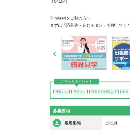
【54154】
※Indeedをご覧の方へ
まずは「応募先へ進むボタン」を押してく

こだわりポイント！
日勤のみ
昇給あり
残業月10時間以下
産休
募集要項
正社員
雇用形態