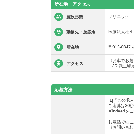
所在地・アクセス
クリニック
施設形態
医療法人社団
勤務先・施設名
〒915-084
所在地
《お車でお越
アクセス
・JR 武生駅
応募方法
[1]『この
ご応募は30
※Indee
お電話でのご
《お問い合わせ先