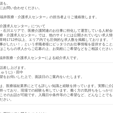
談も、
にお問い合わせください。
後『福井医療・介護求人センター』の担当者よりご連絡致します。
介護求人センター』について
・石川エリアで、医療介護関連のお仕事に特化して運営している人材会
療・介護求人センター』では、他のサイトには公開されていない求人情
常時1712件以上、エリア内でも圧倒的な求人数を掲載しております。
事がしたい！」という求職者様にピッタリのお仕事情報を提供すること
はこちらの求人からご応募の上、お気軽にご希望などをご相談ください
福井医療・介護求人センターによる紹介求人です。
話差し上げます。
じゅうじ)・田中
望をお伺いした上で、面談日のご案内をいたします。
は、医療福祉業界にとても詳しい知識と経験を持っています。実際に介
持っており、現場での経験も有しています。働く方の気持ちをしっかり
こそのお話が可能です。入職日や条件等のご希望など、どんなことでも
ださい。