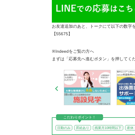
お友達追加のあと、トークにて以下の数字
【55675】
※Indeedをご覧の方へ
まずは「応募先へ進むボタン」を押してく

こだわりポイント！
日勤のみ
昇給あり
残業月10時間以下
産休