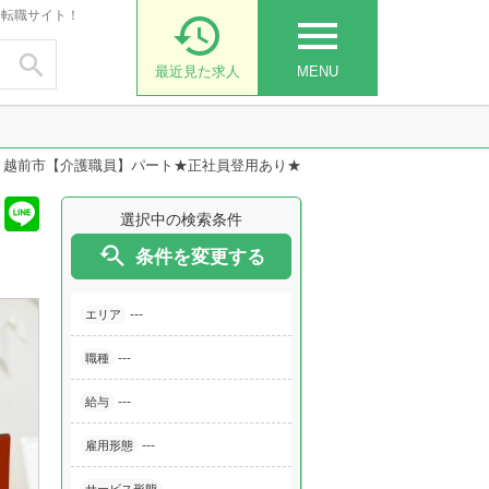
・転職サイト！

menu

最近見た求人
MENU
>
越前市【介護職員】パート★正社員登用あり★
選択中の検索条件

条件を変更する
---
エリア
---
職種
---
給与
---
雇用形態