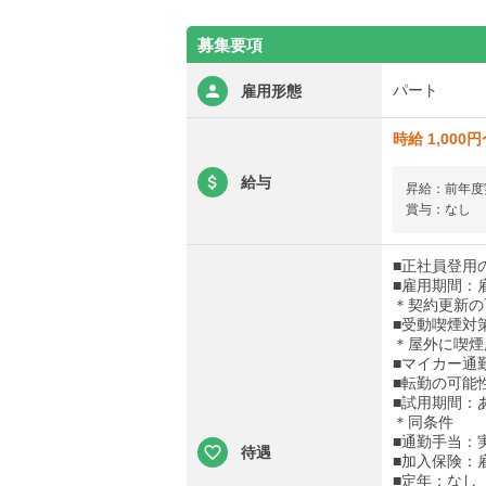
募集要項
パート
雇用形態
時給 1,000円
給与
昇給：前年度実
賞与：なし
■正社員登用
■雇用期間：
＊契約更新の
■受動喫煙対
＊屋外に喫煙
■マイカー通
■転勤の可能
■試用期間：
＊同条件
■通勤手当：実
待遇
■加入保険：
■定年：なし