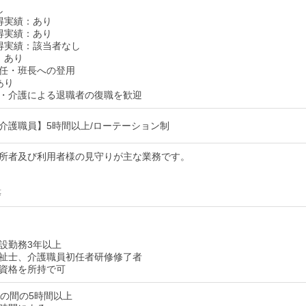
し
得実績：あり
得実績：あり
得実績：該当者なし
：あり
任・班長への登用
あり
・介護による退職者の復職を歓迎
介護職員】5時間以上/ローテーション制
所者及び利用者様の見守りが主な業務です。
等
設勤務3年以上
祉士、介護職員初任者研修修了者
資格を所持で可
:00の間の5時間以上