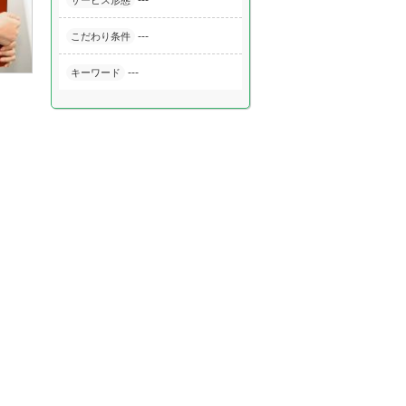
---
サービス形態
---
こだわり条件
---
キーワード