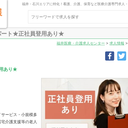
福井・石川エリアに特化！看護、介護、保育など医療介護専門求人
パート★正社員登用あり★
福井医療・介護求人センター
>
求人情報
用あり★
イサービス・小規模多
居宅介護支援等の老人