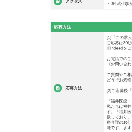
アクセス
・JR 武生駅
応募方法
[1]『この
ご応募は30
※Indee
お電話でのご
《お問い合わせ先
ご質問やご相
どうぞお気軽
応募方法
[2]ご応募
『福井医療・
私たちは福井
す。『福井医
扱っており、
療介護のお仕
能です。まず