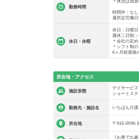
＊休憩は就業
勤務時間
時間外：なし
週所定労働日
休日：日曜日
週休二日制：
＊会社の定め
休日・休暇
＊シフト制の
6ヶ月経過後
所在地・アクセス
デイサービス
施設形態
ショートステ
いちばん介護
勤務先・施設名
〒915-009
所在地
《お車でお越