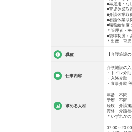
■再雇用：な
■育児休業取
■介護休業取
■看護休業取
■職務給制度
＊管理者・主
■復職制度：
＊出産・育児
【介護施設の
職種
介護施設の入
・トイレ介助
仕事内容
・入浴介助
・食事介助 
年齢：不問
学歴：不問
経験：介護施
求める人材
資格：介護福
＊いずれかの
07:00～20