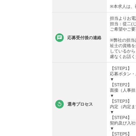
※本求人は、
担当よりお電
担当：從二(
ご希望やご要
応募受付後の連絡
※弊社の担当
祉士の資格を
しているから
慮なくお話く
【STEP1】
応募ボタン・
▼
【STEP2】
面接（人事担
▼
【STEP3】
選考プロセス
内定（内定ま
▼
【STEP4】
契約及び入社
▼
【STEP5】