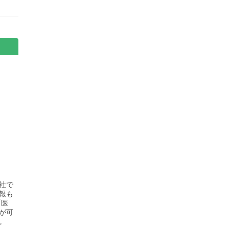
社で
報も
「医
が可
。