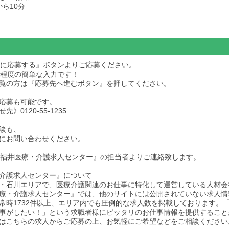
から10分
求人に応募する』ボタンよりご応募ください。
秒程度の簡単な入力です！
dをご覧の方は『応募先へ進むボタン』を押してください。
応募も可能です。
》0120-55-1235
談も、
にお問い合わせください。
後『福井医療・介護求人センター』の担当者よりご連絡致します。
介護求人センター』について
・石川エリアで、医療介護関連のお仕事に特化して運営している人材会
療・介護求人センター』では、他のサイトには公開されていない求人情
常時1732件以上、エリア内でも圧倒的な求人数を掲載しております。
事がしたい！」という求職者様にピッタリのお仕事情報を提供すること
はこちらの求人からご応募の上、お気軽にご希望などをご相談ください