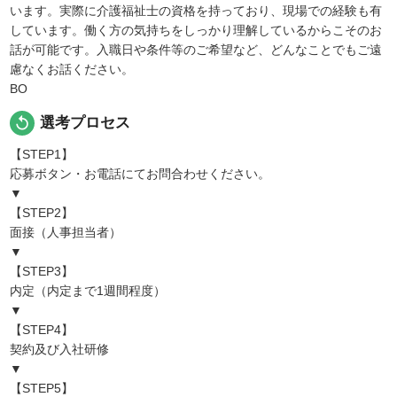
います。実際に介護福祉士の資格を持っており、現場での経験も有
しています。働く方の気持ちをしっかり理解しているからこそのお
話が可能です。入職日や条件等のご希望など、どんなことでもご遠
慮なくお話ください。
BO
replay
選考プロセス
【STEP1】
応募ボタン・お電話にてお問合わせください。
▼
【STEP2】
面接（人事担当者）
▼
【STEP3】
内定（内定まで1週間程度）
▼
【STEP4】
契約及び入社研修
▼
【STEP5】