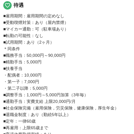
favorite_border
待遇
■雇用期間：雇用期間の定めなし
■受動喫煙対策：あり（屋内禁煙）
■マイカー通勤：可（駐車場あり）
■転勤の可能性：なし
■試用期間：あり（2ヶ月）
＊同条件
■職務手当：50,000円～90,000円
■精勤手当：5,000円
■扶養手当
・配偶者：10,000円
・第一子：7,000円
・第二子以降：5,000円
■調整手当：1,000円～5,000円加算（3年毎）
■通勤手当：実費支給 上限20,000円/月
■社会保険完備（雇用保険，労災保険，健康保険，厚生年金）
■退職金制度：あり（勤続5年以上）
■定年：一律60歳
■再雇用：上限65歳まで