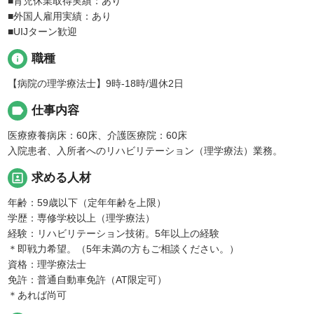
■育児休業取得実績：あり
■外国人雇用実績：あり
■UIJターン歓迎
info
職種
【病院の理学療法士】9時-18時/週休2日
label
仕事内容
医療療養病床：60床、介護医療院：60床
入院患者、入所者へのリハビリテーション（理学療法）業務。
portrait
求める人材
年齢：59歳以下（定年年齢を上限）
学歴：専修学校以上（理学療法）
経験：リハビリテーション技術。5年以上の経験
＊即戦力希望。（5年未満の方もご相談ください。）
資格：理学療法士
免許：普通自動車免許（AT限定可）
＊あれば尚可