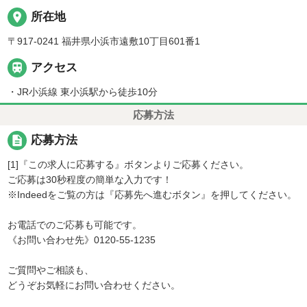
place
所在地
〒917-0241 福井県小浜市遠敷10丁目601番1

アクセス
・JR小浜線 東小浜駅から徒歩10分
応募方法
description
応募方法
[1]『この求人に応募する』ボタンよりご応募ください。
ご応募は30秒程度の簡単な入力です！
※Indeedをご覧の方は『応募先へ進むボタン』を押してください。
お電話でのご応募も可能です。
《お問い合わせ先》0120-55-1235
ご質問やご相談も、
どうぞお気軽にお問い合わせください。