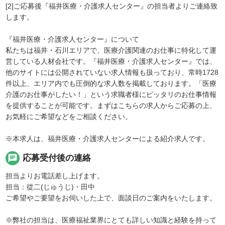
[2]ご応募後『福井医療・介護求人センター』の担当者よりご連絡致
します。
『福井医療・介護求人センター』について
私たちは福井・石川エリアで、医療介護関連のお仕事に特化して運
営している人材会社です。『福井医療・介護求人センター』では、
他のサイトには公開されていない求人情報も扱っており、常時1728
件以上、エリア内でも圧倒的な求人数を掲載しております。「医療
介護のお仕事がしたい！」という求職者様にピッタリのお仕事情報
を提供することが可能です。まずはこちらの求人からご応募の上、
お気軽にご希望などをご相談ください。
※本求人は、福井医療・介護求人センターによる紹介求人です。
chat
応募受付後の連絡
担当よりお電話差し上げます。
担当：從二(じゅうじ)・田中
ご希望やご要望をお伺いした上で、面談日のご案内をいたします。
※弊社の担当は、医療福祉業界にとても詳しい知識と経験を持って