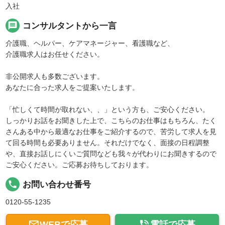
入社
message
コンサルタントから一言
介護職、ヘルパー、ケアマネージャー、看護職など、
介護職求人はお任せください。
非公開求人も多数ございます。
あなたに合った求人をご提案いたします。
「忙しくて時間が取れない、、」という方も、ご安心ください。
しっかりお話をお聞きした上で、こちらのお仕事はもちろん、たく
さんある中から最適なお仕事をご紹介するので、苦労して求人を見
て回る時間も必要ありません。それだけでなく、面接の日程調整
や、直接お話しにくいご質問なども我々が代わりにお聞きするので
ご安心ください。ご応募お待ちしております。
local_phone
お問い合わせ番号
0120-55-1235


WEBで応募
電話で応募