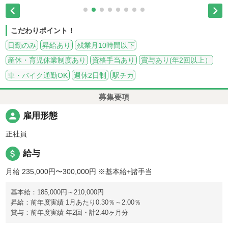


こだわりポイント！
日勤のみ
昇給あり
残業月10時間以下
産休・育児休業制度あり
資格手当あり
賞与あり(年2回以上）
車・バイク通勤OK
週休2日制
駅チカ
募集要項
person
雇用形態
正社員
attach_money
給与
月給 235,000円〜300,000円
※基本給+諸手当
基本給：185,000円～210,000円
昇給：前年度実績 1月あたり0.30％～2.00％
賞与：前年度実績 年2回・計2.40ヶ月分