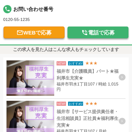
local_phone
お問い合わせ番号
0120-55-1235


WEBで応募
電話で応募
この求人を見た人はこんな求人もチェックしています
★★★
NEW!
おすすめ!
福井市【介護職員】パート★福
利厚生充実★
福井市羽水1丁目107 / 時給 1,015
円
★★★
NEW!
おすすめ!
福井市【サービス提供責任者・
生活相談員】正社員★福利厚生
充実★
福井市羽水1丁目107 / 月給