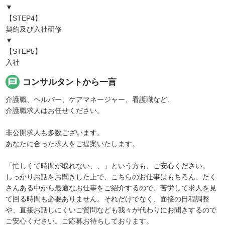
▼
【STEP4】
契約及び入社研修
▼
【STEP5】
入社
message
コンサルタントから一言
介護職、ヘルパー、ケアマネージャー、看護職など、
介護職求人はお任せください。
非公開求人も多数ございます。
あなたに合った求人をご提案いたします。
「忙しくて時間が取れない、、」という方も、ご安心ください。
しっかりお話をお聞きした上で、こちらのお仕事はもちろん、たく
さんある中から最適なお仕事をご紹介するので、苦労して求人を見
て回る時間も必要ありません。それだけでなく、面接の日程調整
や、直接お話しにくいご質問なども我々が代わりにお聞きするので
ご安心ください。ご応募お待ちしております。