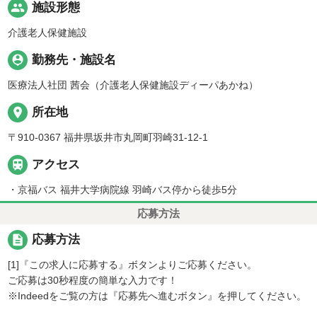
people
施設形態
介護老人保健施設
person_pin
勤務先・施設名
医療法人社団 茜会（介護老人保健施設ディーパあかね）
place
所在地
〒910-0367 福井県坂井市丸岡町羽崎31-12-1

アクセス
・京福バス 福井大学病院線 羽崎バス停から徒歩5分
応募方法
description
応募方法
[1]『この求人に応募する』ボタンよりご応募ください。
ご応募は30秒程度の簡単な入力です！
※Indeedをご覧の方は『応募先へ進むボタン』を押してください。