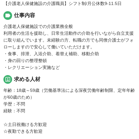
【介護老人保健施設の介護職員】シフト制/月公休数9-11.5日
label
仕事内容
介護老人保健施設での介護業務全般
利用者の生活を援助し、日常生活動作の介助を行いながら自立支援
に取り組んでいます。未経験の方、転職の方でも同僚介護士がフォ
ローしますので安心して働いていただけます。
・食事、排泄、入浴介助、着替え補助、移動介助
・身の回りの整理整頓
・レクリエーション実施など
portrait
求める人材
年齢：18歳～59歳（労働基準法による深夜労働年齢制限、定年年齢
が60歳のため）
学歴：不問
経験：不問
☆土日祝働ける方歓迎
☆夜勤できる方歓迎