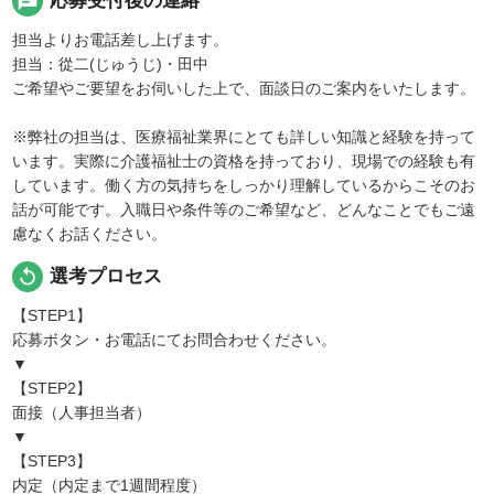
chat
応募受付後の連絡
担当よりお電話差し上げます。
担当：從二(じゅうじ)・田中
ご希望やご要望をお伺いした上で、面談日のご案内をいたします。
※弊社の担当は、医療福祉業界にとても詳しい知識と経験を持って
います。実際に介護福祉士の資格を持っており、現場での経験も有
しています。働く方の気持ちをしっかり理解しているからこそのお
話が可能です。入職日や条件等のご希望など、どんなことでもご遠
慮なくお話ください。
replay
選考プロセス
【STEP1】
応募ボタン・お電話にてお問合わせください。
▼
【STEP2】
面接（人事担当者）
▼
【STEP3】
内定（内定まで1週間程度）