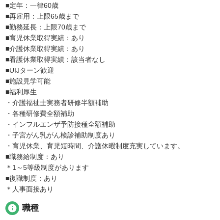
■定年：一律60歳
■再雇用：上限65歳まで
■勤務延長：上限70歳まで
■育児休業取得実績：あり
■介護休業取得実績：あり
■看護休業取得実績：該当者なし
■UIJターン歓迎
■施設見学可能
■福利厚生
・介護福祉士実務者研修半額補助
・各種研修費全額補助
・インフルエンザ予防接種全額補助
・子宮がん乳がん検診補助制度あり
・育児休業、育児短時間、介護休暇制度充実しています。
■職務給制度：あり
＊1～5等級制度があります
■復職制度：あり
＊人事面接あり
info
職種