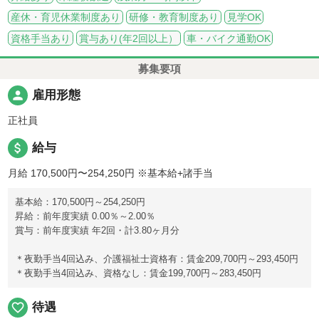
産休・育児休業制度あり
研修・教育制度あり
見学OK
資格手当あり
賞与あり(年2回以上）
車・バイク通勤OK
募集要項
person
雇用形態
正社員
attach_money
給与
月給 170,500円〜254,250円
※基本給+諸手当
基本給：170,500円～254,250円
昇給：前年度実績 0.00％～2.00％
賞与：前年度実績 年2回・計3.80ヶ月分
＊夜勤手当4回込み、介護福祉士資格有：賃金209,700円～293,450円
＊夜勤手当4回込み、資格なし：賃金199,700円～283,450円
favorite_border
待遇