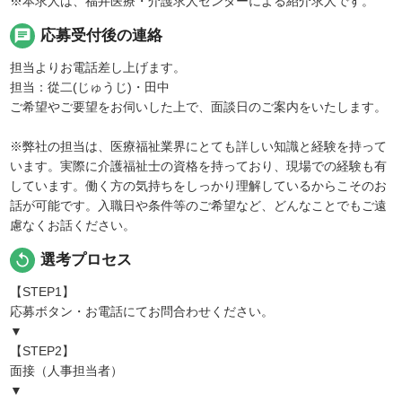
※本求人は、福井医療・介護求人センターによる紹介求人です。
chat
応募受付後の連絡
担当よりお電話差し上げます。
担当：從二(じゅうじ)・田中
ご希望やご要望をお伺いした上で、面談日のご案内をいたします。
※弊社の担当は、医療福祉業界にとても詳しい知識と経験を持って
います。実際に介護福祉士の資格を持っており、現場での経験も有
しています。働く方の気持ちをしっかり理解しているからこそのお
話が可能です。入職日や条件等のご希望など、どんなことでもご遠
慮なくお話ください。
replay
選考プロセス
【STEP1】
応募ボタン・お電話にてお問合わせください。
▼
【STEP2】
面接（人事担当者）
▼