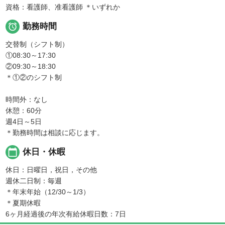
資格：看護師、准看護師 ＊いずれか

勤務時間
交替制（シフト制）
①08:30～17:30
②09:30～18:30
＊①②のシフト制
時間外：なし
休憩：60分
週4日～5日
＊勤務時間は相談に応じます。
calendar_today
休日・休暇
休日：日曜日，祝日，その他
週休二日制：毎週
＊年末年始（12/30～1/3）
＊夏期休暇
6ヶ月経過後の年次有給休暇日数：7日