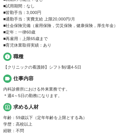
■試用期間：なし
■皆勤手当：3,000円
■通勤手当：実費支給 上限20,000円/月
■社会保険完備（雇用保険，労災保険，健康保険，厚生年金）
■定年：一律60歳
■再雇用：上限65歳まで
■育児休業取得実績：あり
info
職種
【クリニックの看護師】シフト制/週4-5日
label
仕事内容
内科診療所における外来業務です。
＊週4～5日の勤務になります。
portrait
求める人材
年齢：59歳以下（定年年齢を上限とする為）
学歴：高校以上
経験：不問