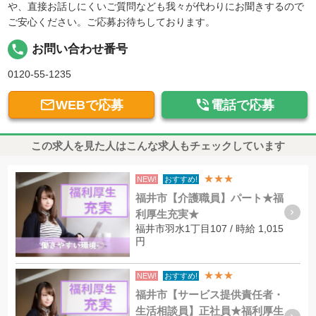
や、直接お話しにくいご質問なども我々が代わりにお聞きするので
ご安心ください。ご応募お待ちしております。
local_phone
お問い合わせ番号
0120-55-1235


WEBで応募
電話で応募
この求人を見た人はこんな求人もチェックしています
★★★
NEW!
おすすめ!
福井市【介護職員】パート★福
利厚生充実★
福井市羽水1丁目107 / 時給 1,015
円
★★★
NEW!
おすすめ!
福井市【サービス提供責任者・
生活相談員】正社員★福利厚生