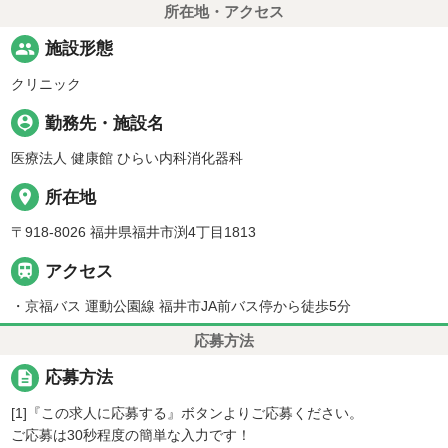
所在地・アクセス
people
施設形態
クリニック
person_pin
勤務先・施設名
医療法人 健康館 ひらい内科消化器科
place
所在地
〒918-8026 福井県福井市渕4丁目1813

アクセス
・京福バス 運動公園線 福井市JA前バス停から徒歩5分
応募方法
description
応募方法
[1]『この求人に応募する』ボタンよりご応募ください。
ご応募は30秒程度の簡単な入力です！