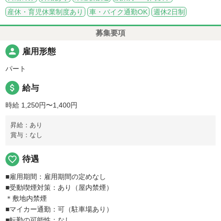
産休・育児休業制度あり
車・バイク通勤OK
週休2日制
募集要項
person
雇用形態
パート
attach_money
給与
時給 1,250円〜1,400円
昇給：あり
賞与：なし
favorite_border
待遇
■雇用期間：雇用期間の定めなし
■受動喫煙対策：あり（屋内禁煙）
＊敷地内禁煙
■マイカー通勤：可（駐車場あり）
■転勤の可能性：なし