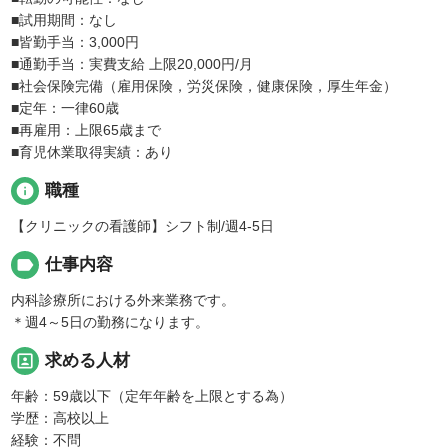
■試用期間：なし
■皆勤手当：3,000円
■通勤手当：実費支給 上限20,000円/月
■社会保険完備（雇用保険，労災保険，健康保険，厚生年金）
■定年：一律60歳
■再雇用：上限65歳まで
■育児休業取得実績：あり
info
職種
【クリニックの看護師】シフト制/週4-5日
label
仕事内容
内科診療所における外来業務です。
＊週4～5日の勤務になります。
portrait
求める人材
年齢：59歳以下（定年年齢を上限とする為）
学歴：高校以上
経験：不問