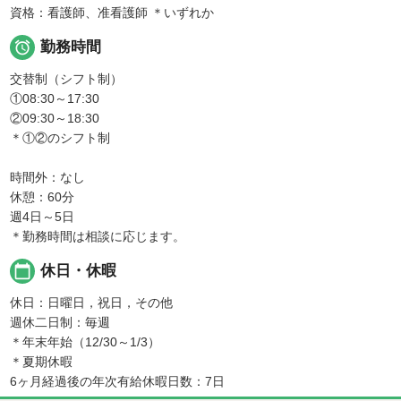
資格：看護師、准看護師 ＊いずれか

勤務時間
交替制（シフト制）
①08:30～17:30
②09:30～18:30
＊①②のシフト制
時間外：なし
休憩：60分
週4日～5日
＊勤務時間は相談に応じます。
calendar_today
休日・休暇
休日：日曜日，祝日，その他
週休二日制：毎週
＊年末年始（12/30～1/3）
＊夏期休暇
6ヶ月経過後の年次有給休暇日数：7日