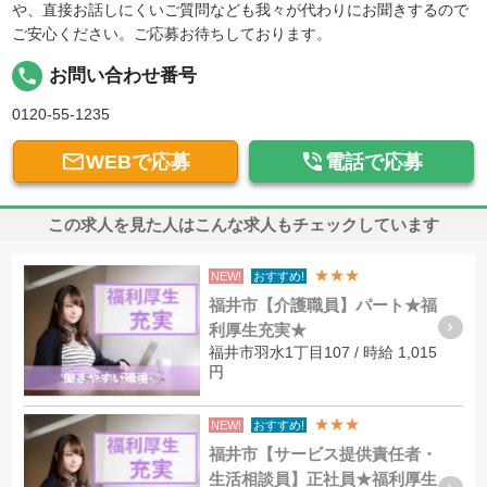
や、直接お話しにくいご質問なども我々が代わりにお聞きするので
ご安心ください。ご応募お待ちしております。
local_phone
お問い合わせ番号
0120-55-1235


WEBで応募
電話で応募
この求人を見た人はこんな求人もチェックしています
★★★
NEW!
おすすめ!
福井市【介護職員】パート★福
利厚生充実★
福井市羽水1丁目107 / 時給 1,015
円
★★★
NEW!
おすすめ!
福井市【サービス提供責任者・
生活相談員】正社員★福利厚生