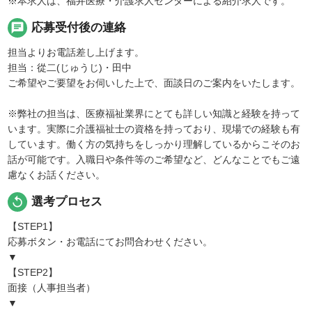
※本求人は、福井医療・介護求人センターによる紹介求人です。
chat
応募受付後の連絡
担当よりお電話差し上げます。
担当：從二(じゅうじ)・田中
ご希望やご要望をお伺いした上で、面談日のご案内をいたします。
※弊社の担当は、医療福祉業界にとても詳しい知識と経験を持って
います。実際に介護福祉士の資格を持っており、現場での経験も有
しています。働く方の気持ちをしっかり理解しているからこそのお
話が可能です。入職日や条件等のご希望など、どんなことでもご遠
慮なくお話ください。
replay
選考プロセス
【STEP1】
応募ボタン・お電話にてお問合わせください。
▼
【STEP2】
面接（人事担当者）
▼