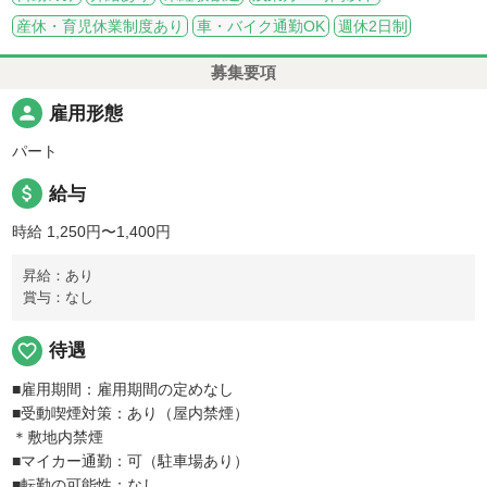
産休・育児休業制度あり
車・バイク通勤OK
週休2日制
募集要項
person
雇用形態
パート
attach_money
給与
時給 1,250円〜1,400円
昇給：あり
賞与：なし
favorite_border
待遇
■雇用期間：雇用期間の定めなし
■受動喫煙対策：あり（屋内禁煙）
＊敷地内禁煙
■マイカー通勤：可（駐車場あり）
■転勤の可能性：なし