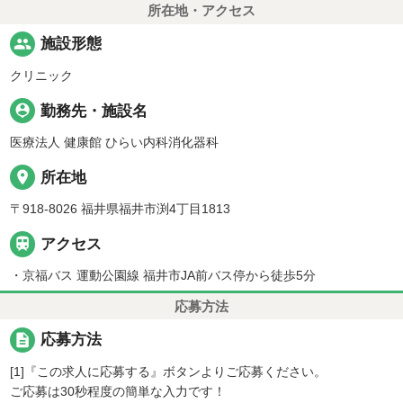
所在地・アクセス
people
施設形態
クリニック
person_pin
勤務先・施設名
医療法人 健康館 ひらい内科消化器科
place
所在地
〒918-8026 福井県福井市渕4丁目1813

アクセス
・京福バス 運動公園線 福井市JA前バス停から徒歩5分
応募方法
description
応募方法
[1]『この求人に応募する』ボタンよりご応募ください。
ご応募は30秒程度の簡単な入力です！