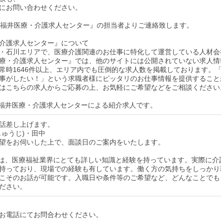
にお問い合わせください。
後『福井医療・介護求人センター』の担当者よりご連絡致します。
介護求人センター』について
・石川エリアで、医療介護関連のお仕事に特化して運営している人材会
療・介護求人センター』では、他のサイトには公開されていない求人情
常時1646件以上、エリア内でも圧倒的な求人数を掲載しております。
事がしたい！」という求職者様にピッタリのお仕事情報を提供すること
はこちらの求人からご応募の上、お気軽にご希望などをご相談ください
福井医療・介護求人センターによる紹介求人です。
話差し上げます。
じゅうじ)・田中
望をお伺いした上で、面談日のご案内をいたします。
は、医療福祉業界にとても詳しい知識と経験を持っています。実際に介
持っており、現場での経験も有しています。働く方の気持ちをしっかり
こそのお話が可能です。入職日や条件等のご希望など、どんなことでも
ださい。
お電話にてお問合わせください。