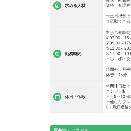
経験：経験あ
資格：介護福
求める人材
☆土日祝働け
☆夜勤できる
変形労働時間
①07:00～15:
②09:00～17:
③11:30～20:
④17:00～10:
勤務時間
＊①～④の交
時間外：月平
休憩：45分
年間休日数：1
＊シフト制
＊月9～10日
休日・休暇
＊他にリフレ
6ヶ月経過後
所在地・アクセス