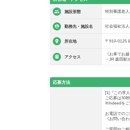
特別養護老人
施設形態
社会福祉法人
勤務先・施設名
〒910-012
所在地
《お車でお越
アクセス
・JR 森田駅
応募方法
[1]『この
ご応募は30
※Indee
お電話でのご
《お問い合わせ先
ご質問やご相