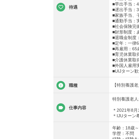
■早出手当：4
待遇
■遅出手当：3
■家族手当、
■通勤手当：実
■社会保険完
■財形制度：
■退職金制度
■定年：一律6
■再雇用：65
■育児休業取
■介護休業取
■外国人雇用
■UIJターン
【特別養護老
職種
特別養護老人
仕事内容
＊2021年
＊IJUターン
年齢：18歳
学歴：不問