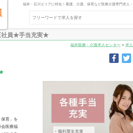
福井・石川エリアに特化！看護、介護、保育など医療介護専門求人
正社員★手当充実★
福井医療・介護求人センター
>
求人
★
！
・保育」を
寿会医療福