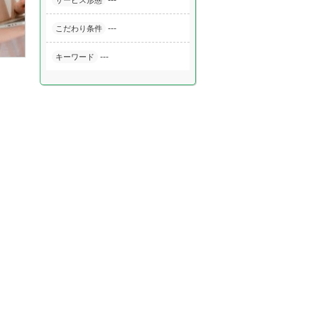
---
サービス形態
---
こだわり条件
---
キーワード