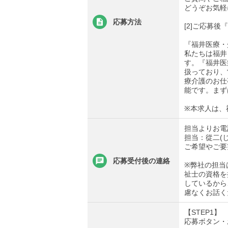
どうぞお気軽
応募方法
[2]ご応募
『福井医療・
私たちは福井
す。『福井医
扱っており、
療介護のお仕
能です。まず
※本求人は、
担当よりお電
担当：從二(
ご希望やご要
応募受付後の連絡
※弊社の担当
祉士の資格を
しているから
慮なくお話く
【STEP1】
応募ボタン・