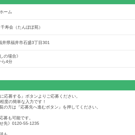
ホーム
 千寿会（たんぽぽ苑）
5 福井県福井市石盛3丁目301
しの場合》
から4分
求人に応募する』ボタンよりご応募ください。
秒程度の簡単な入力です！
dをご覧の方は『応募先へ進むボタン』を押してください。
応募も可能です。
》0120-55-1235
談も、