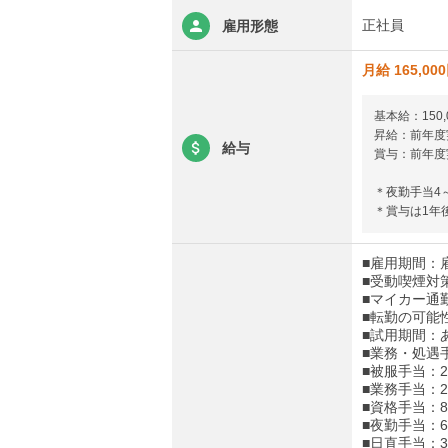
正社員
雇用形態
月給 165,00
基本給：150,
昇給：前年度実
給与
賞与：前年度実
＊夜勤手当4～
＊賞与は1年
■雇用期間：
■受動喫煙対
■マイカー通
■転勤の可能
■試用期間：
■業務・処遇手当
■被服手当：2,
■業務手当：2,
■資格手当：8
■夜勤手当：6
■日直手当：3