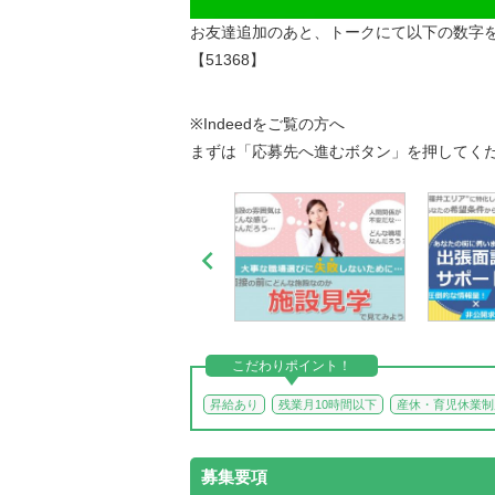
お友達追加のあと、トークにて以下の数字
【51368】
※Indeedをご覧の方へ
まずは「応募先へ進むボタン」を押してく

こだわりポイント！
昇給あり
残業月10時間以下
産休・育児休業制
募集要項