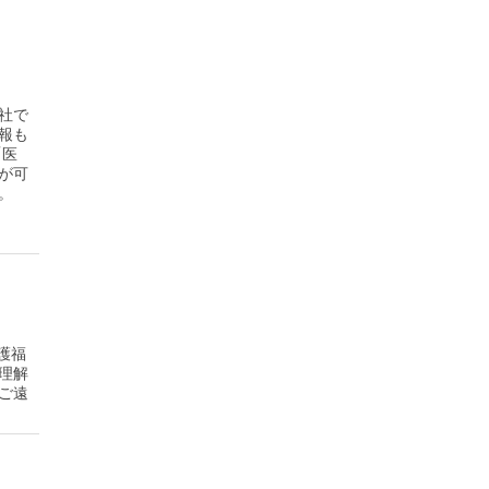
社で
報も
「医
が可
。
護福
理解
ご遠