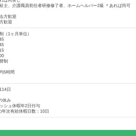
れば尚良し
祉士、介護職員初任者研修修了者、ホームヘルパー2級 ＊あれば尚可
る方歓迎
方歓迎
制（1ヶ月単位）
45
45
15
00
替制
均5時間
14日
の休み
ッシュ休暇年2日付与
の年次有給休暇日数：10日