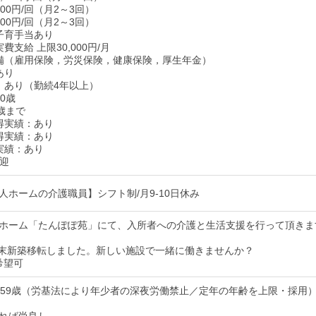
00円/回（月2～3回）
00円/回（月2～3回）
子育手当あり
費支給 上限30,000円/月
備（雇用保険，労災保険，健康保険，厚生年金）
あり
：あり（勤続4年以上）
0歳
歳まで
得実績：あり
得実績：あり
実績：あり
歓迎
人ホームの介護職員】シフト制/月9-10日休み
ホーム「たんぽぽ苑」にて、入所者への介護と生活支援を行って頂きま
8月末新築移転しました。新しい施設で一緒に働きませんか？
希望可
～59歳（労基法により年少者の深夜労働禁止／定年の年齢を上限・採用