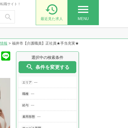
・転職サイト！

menu

最近見た求人
MENU
情報
>
福井市【介護職員】正社員★手当充実★
選択中の検索条件

条件を変更する
---
エリア
---
職種
---
給与
---
雇用形態